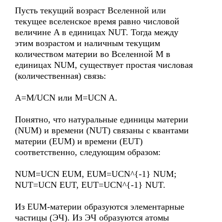
Пусть текущий возраст Вселенной или
текущее вселенское время равно числовой
величине A в единицах NUT. Тогда между
этим возрастом и наличным текущим
количеством материи во Вселенной M в
единицах NUM, существует простая числовая
(количественная) связь:
A=M/UCN или M=UCN A.
Понятно, что натуральные единицы материи
(NUM) и времени (NUT) связаны с квантами
материи (EUM) и времени (EUT)
соответственно, следующим образом:
NUM=UCN EUM, EUM=UCN^{-1} NUM;
NUT=UCN EUT, EUT=UCN^{-1} NUT.
Из EUM-материи образуются элементарные
частицы (ЭЧ). Из ЭЧ образуются атомы