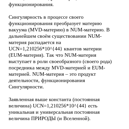
функционирования.
Сингулярность в процессе своего
функционирования преобразует материю
вакуума (MVD-материю) в NUM-материю. В
дальнейшем своём существовании NUM-
материя распадается на
UCN=1,210256*10^{44} квантов материи
(EUM-материя). Так что NUM-материя
выступает в роли своеобразного (своего рода)
посредника между MVD-материей и EUM-
материей. NUM-материя – это продукт
деятельности, функционирования
Сингулярности.
Заявленная выше константа (постоянная
величина) UCN=1,210256*10^{44} есть
уникальная и универсальная постоянная
величина ПРИРОДЫ (и Вселенной).