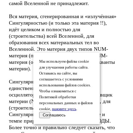
самой Вселенной не принадлежит.
Вся материя, сгенерированная и «излучённая»
Сингулярностью (и только эта материя !!),
идёт целиком и полностью для
(строительства) всей Вселенной, для
образования всех материальных тел во
Вселенной. Это материя двух типов NUM-
материя (промежуточная материя) и EUM-
материя (основная, конечная материя, кванты
Мы используем файлы cookie
для улучшения работы сайта.
материи).
Оставаясь на сайте, вы
соглашаетесь с условиями
Сингулярность это уникальный и
использования файлов cookies.
единственный в ПРИРОДЕ механизм,
Чтобы ознакомиться с
осциллятор, генератор материи и поставщик
Политикой обработки
материи (NUM-материя) во Вселенную, для
персональных данных и файлов
(строительства) всей Вселенной.
cookie,
нажмите здесь
.
Сингулярность функционирует в ритме и
Соглашаюсь
темпе природы, задавая частоту ПРИРОДЫ.
Более точно и правильно следует сказать, что