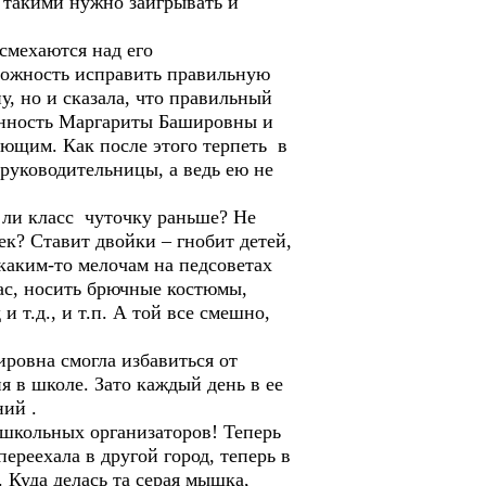
с такими нужно заигрывать и
асмехаются над его
орожность исправить правильную
у, но и сказала, что правильный
ванность Маргариты Башировны и
иющим. Как после этого терпеть в
руководительницы, а ведь ею не
 ли класс чуточку раньше? Не
ек? Ставит двойки – гнобит детей,
о каким-то мелочам на педсоветах
жас, носить брючные костюмы,
 т.д., и т.п. А той все смешно,
ровна смогла избавиться от
 в школе. Зато каждый день в ее
ний .
 школьных организаторов! Теперь
ереехала в другой город, теперь в
 Куда делась та серая мышка,