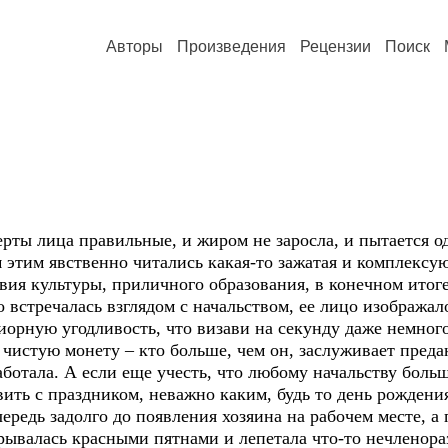
Авторы
Произведения
Рецензии
Поиск
ерты лица правильные, и жиром не заросла, и пытается о
м этим явственно читались какая-то зажатая и комплек
твия культуры, приличного образования, в конечном итог
встречалась взглядом с начальством, ее лицо изобража
иорную угодливость, что визави на секунду даже немного
а чистую монету – кто больше, чем он, заслуживает пред
аботала. А если еще учесть, что любому начальству больш
ить с праздником, неважно каким, будь то день рождения
редь задолго до появления хозяина на рабочем месте, а 
рывалась красными пятнами и лепетала что-то нечленораз