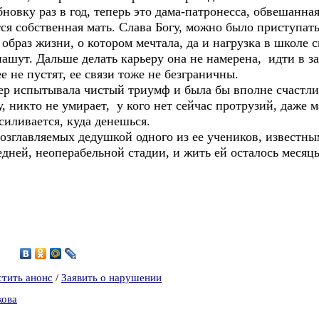
обновку раз в год, теперь это дама-патронесса, обвешанн
ся собственная мать. Слава Богу, можно было приступать
 образ жизни, о котором мечтала, да и нагрузка в школе
пашут. Дальше делать карьеру она не намерена, идти в з
е не пустят, ее связи тоже не безграничны.
р испытывала чистый триумф и была бы вполне счастлив
гу, никто не умирает, у кого нет сейчас протрузий, даже 
силивается, куда денешься.
возглавляемых дедушкой одного из ее учеников, известн
дней, неоперабельной стадии, и жить ей осталось месяц
8
стить анонс
/
Заявить о нарушении
кова