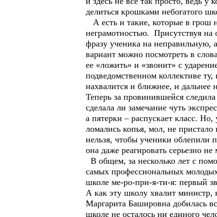
и здесь не все так просто, ведь у
делиться крошками небогатого шк
А есть и такие, которые в грош н
неграмотностью. Присутствуя на 
фразу ученика на неправильную, а
вариант можно посмотреть в слов
ее «ложить» и «звонит» с ударени
подведомственном коллективе ту, 
нахвалится и ближнее, и дальнее н
Теперь за провинившейся следила 
сделала ли замечание чуть экспре
а пятерки – распускает класс. Но,
ломались копья, мол, не пристало
нельзя, чтобы ученики облепили п
она даже реагировать серьезно не
В общем, за несколько лет с пом
самых профессиональных молодых 
школе ме-ро-при-я-ти-я: первый з
А как эту школу хвалит министр, 
Маргарита Башировна добилась все
школе не осталось ни единого чел