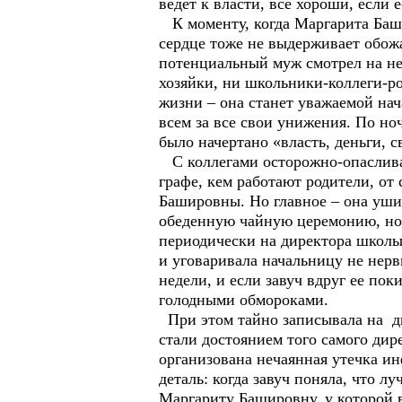
ведет к власти, все хороши, если 
К моменту, когда Маргарита Баши
сердце тоже не выдерживает обож
потенциальный муж смотрел на нее
хозяйки, ни школьники-коллеги-ро
жизни – она станет уважаемой нача
всем за все свои унижения. По но
было начертано «власть, деньги, с
С коллегами осторожно-опаслива,
графе, кем работают родители, от
Башировны. Но главное – она уши,
обеденную чайную церемонию, но и
периодически на директора школы
и уговаривала начальницу не нервн
недели, и если завуч вдруг ее пок
голодными обмороками.
При этом тайно записывала на ди
стали достоянием того самого дир
организована нечаянная утечка ин
деталь: когда завуч поняла, что л
Маргариту Башировну, у которой 