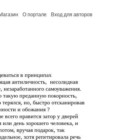
Магазин
О портале
Вход для авторов
деваться в принципах
сующая антиличность, несолидная
е, незаработанного самоуважения.
ло такую преданную покорность,
 терялся, но, быстро отсканировав
анности и обожания ?
е всего нравится затор у дверей
 или день хорошего человека, и
потом, вручая подарок, так
дельное, хотя репетировала речь