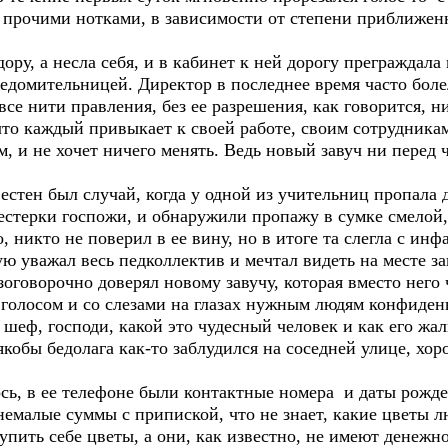
прочими нотками, в зависимости от степени приближенн
ору, а несла себя, и в кабинет к ней дорогу преграждала
ведомительницей. Директор в последнее время часто бол
все нити правления, без ее разрешения, как говорится, ни
что каждый привыкает к своей работе, своим сотрудникам,
, и не хочет ничего менять. Ведь новый завуч ни перед 
естен был случай, когда у одной из учительниц пропала 
естерки госпожи, и обнаружили пропажу в сумке смелой
 никто не поверил в ее вину, но в итоге та слегла с ин
ю уважал весь педколлектив и мечтал видеть на месте зав
зоговорочно доверял новому завучу, которая вместо него
 голосом и со слезами на глазах нужным людям конфид
шеф, господи, какой это чудесный человек и как его жалк
 якобы бедолага как-то заблудился на соседней улице, хор
сь, в ее телефоне были контактные номера и даты рожд
немалые суммы с припиской, что не знает, какие цветы 
купить себе цветы, а они, как известно, не имеют денежн