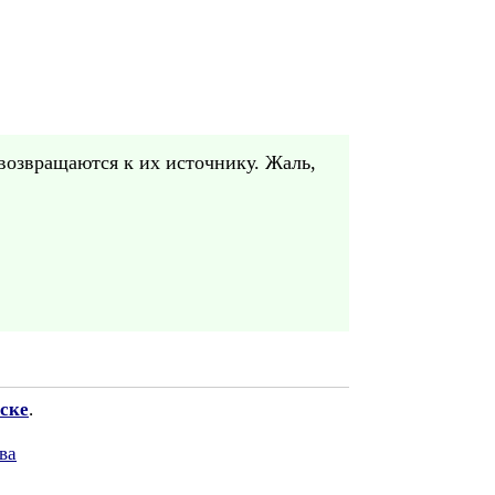
 возвращаются к их источнику. Жаль,
ске
.
ва