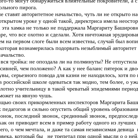
 кого-то могут обнаружиться влиятельные покровители, а 
ольного пирога.
е ставят авторитетное начальство, чуть ли не открыто н
открытом уроке у одной такой, директриса имела неост
 эта хамка не только не поддержала Маргариту Башировн
аре, что все охотно и сделали. Хотя ничтожная эрудиро
ем на первом слоге были всем известны, случай был воп
которая вознамерилась подорвать незыблимый авторитет 
ачальство.
вся тройка: не опоздала ли на полминуты? Не отпустила
ссивней, чем положено? А как у нее баланс пятерок и дво
 увы, серьезного повода для казни не находилось, хотя п
 в российской школе одеваться так модно, тем более, о у
лотно учительницу в такой чреватый эпидемиями период и
 может на явную чушь.
ощью своих прикормленных инспекторов Маргарита Баши
педагогов и сильно опустить общий уровень образования
вонок, последний звонок, срединный звонок, предпослед
как он приводит всем в пример работу одного из лучших
го, о чем мечтала, и даже та самая независимая девица п
овека, который бы не трепетал при одной мысли о о ней.