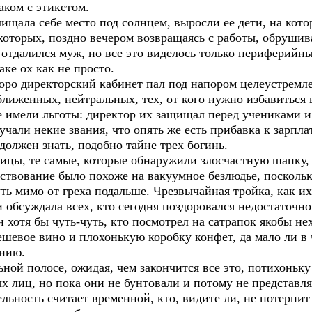
наком с этикетом.
ала себе место под солнцем, выросли ее дети, на кото
которых, поздно вечером возвращаясь с работы, обруши
м отдалился муж, но все это виделось только периферийн
ке ох как не просто.
оро директорский кабинет пал под напором целеустремл
ближенных, нейтральных, тех, от кого нужно избавиться 
 имели льготы: директор их защищал перед учениками и
чали некие звания, что опять же есть прибавка к зарпла
должен знать, подобно тайне трех богинь.
цы, те самые, которые обнаружили злосчастную шапку, 
ествование было похоже на вакуумное безлюдье, посколь
ь мимо от греха подальше. Чрезвычайная тройка, как их
и обсуждала всех, кто сегодня поздоровался недостаточн
н хотя бы чуть-чуть, кто посмотрел на сатрапок якобы не
ешевое вино и плохонькую коробку конфет, да мало ли в
нию.
ной полосе, ожидая, чем закончится все это, потихоньк
 лиц, но пока они не бунтовали и потому не представля
льность считает временной, кто, видите ли, не потерпи