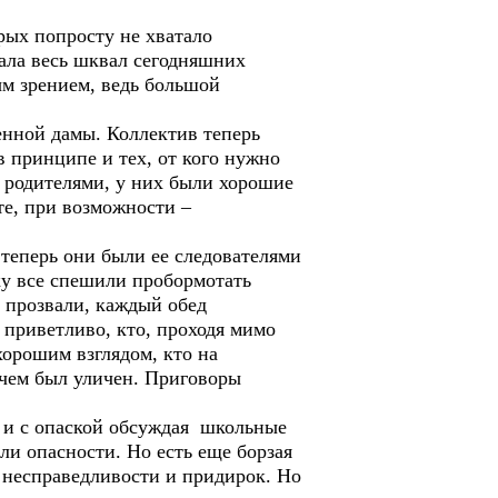
рых попросту не хватало
вала весь шквал сегодняшних
ым зрением, ведь большой
енной дамы. Коллектив теперь
в принципе и тех, от кого нужно
 родителями, у них были хорошие
те, при возможности –
теперь они были ее следователями
ку все спешили пробормотать
 прозвали, каждый обед
о приветливо, кто, проходя мимо
хорошим взглядом, кто на
 чем был уличен. Приговоры
у и с опаской обсуждая школьные
ли опасности. Но есть еще борзая
т несправедливости и придирок. Но