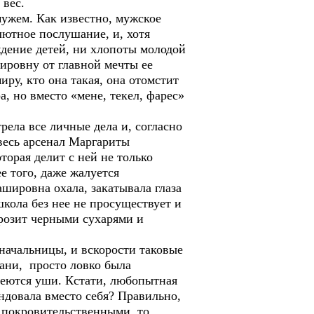
 вес.
мужем. Как известно, мужское
лютное послушание, и, хотя
ждение детей, ни хлопоты молодой
ировну от главной мечты ее
иру, кто она такая, она отомстит
, но вместо «мене, текел, фарес»
ела все личные дела и, согласно
 весь арсенал Маргариты
торая делит с ней не только
е того, даже жалуется
шировна охала, закатывала глаза
школа без нее не просуществует и
 грозит черными сухарями и
начальницы, и вскорости таковые
рани, просто ловко была
меются уши. Кстати, любопытная
ендовала вместо себя? Правильно,
с покровительственными, то