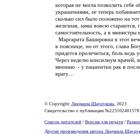
которая не могла позволить себе 
украшениями, ее теперь побаивает
сколько сил было положено на тот
железная, замы вовсю стараются, 
самостоятельность, а в министры е
Маргарита Башировна в этот вече
в пояснице, но от этого, слава Бо
придется пролечиться, боль ведь у
Через неделю консилиум врачей, 
мнению - у пациентки рак в после
врагу…
© Copyright:
Людмила Шауцукова
, 2023
Свидетельство о публикации №22310240157
Список читателей
/
Версия для печати
/
Разме
Другие произведения автора Людмила Шауцу