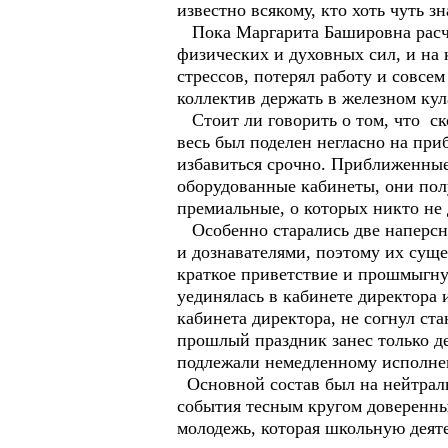
известно всякому, кто хоть чуть з
Пока Маргарита Башировна расчищ
физических и духовных сил, и на 
стрессов, потерял работу и совсе
коллектив держать в железном кула
Стоит ли говорить о том, что ск
весь был поделен негласно на при
избавиться срочно. Приближенные
оборудованные кабинеты, они полу
премиальные, о которых никто не 
Особенно старались две наперсни
и дознавателями, поэтому их сущ
краткое приветствие и прошмыгнут
уединялась в кабинете директора 
кабинета директора, не согнул ста
прошлый праздник занес только д
подлежали немедленному исполне
Основной состав был на нейтраль
события тесным кругом доверенных
молодежь, которая школьную деяте