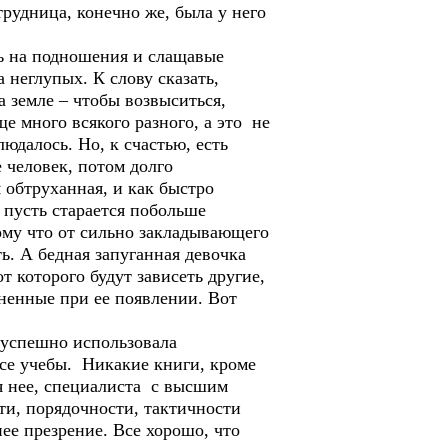
трудница, конечно же, была у него
ись на подношения и слащавые
 неглупых. К слову сказать,
а земле – чтобы возвыситься,
 много всякого разного, а это не
юдалось. Но, к счастью, есть
е человек, потом долго
я обтруханная, и как быстро
 пусть старается побольше
тому что от сильно закладывающего
ь. А бедная запуганная девочка
т которого будут зависеть другие,
иненные при ее появлении. Вот
и успешно использовала
се учебы. Никакие книги, кроме
ля нее, специалиста с высшим
сти, порядочности, тактичности
е презрение. Все хорошо, что