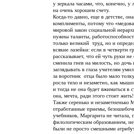
у зеркала часами, что, конечно, у
на очень хорошем счету.
Когда-то давно, еще в детстве, о
комплименты, потому что «медовая
мировой закон социальной иерархи
нужны таланты, работоспособност
только великий труд, но и опреде
всякие лазейки: если в четверти г
рассказывает, что ей чуть руки не
сменила гнев на милость, но дочь
заглядывать в глаза учителям уми
за воротник отца было мало толку
росла тихо и незаметно, как мышон
и тогда не она будет вжиматься в
она, мечта, ради этого стоит жить!
Также серенько и незаметненько М
отработанные приемы, безошибоч
учебников, Маргарита не читала, 
филологическим образованием, не 
были не просто смешными атрибут