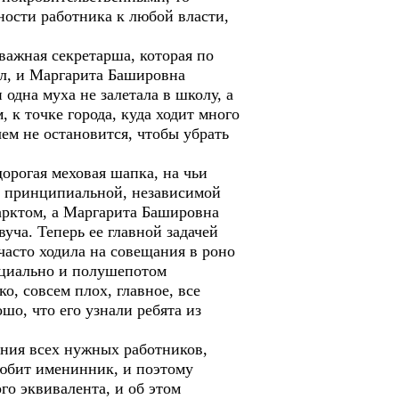
ости работника к любой власти,
 важная секретарша, которая по
ел, и Маргарита Башировна
 одна муха не залетала в школу, а
 к точке города, куда ходит много
чем не остановится, чтобы убрать
дорогая меховая шапка, на чьи
, принципиальной, независимой
фарктом, а Маргарита Башировна
уча. Теперь ее главной задачей
 часто ходила на совещания в роно
енциально и полушепотом
о, совсем плох, главное, все
ошо, что его узнали ребята из
ения всех нужных работников,
любит именинник, и поэтому
ого эквивалента, и об этом