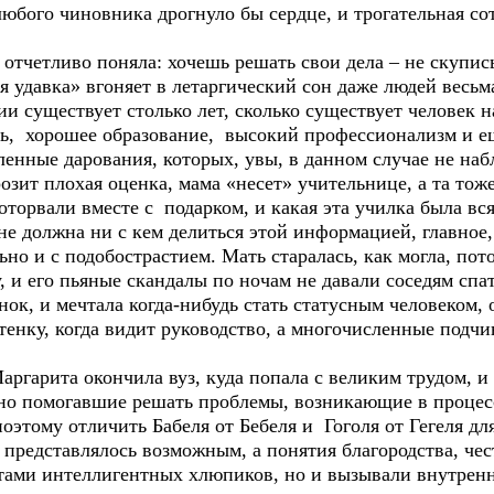
 любого чиновника дрогнуло бы сердце, и трогательная со
на отчетливо поняла: хочешь решать свои дела – не скуп
 удавка» вгоняет в летаргический сон даже людей весьма
и существует столько лет, сколько существует человек н
ь, хорошее образование, высокий профессионализм и еще
ленные дарования, которых, увы, в данном случае не набл
розит плохая оценка, мама «несет» учительнице, а та тож
 оторвали вместе с подарком, и какая эта училка была вс
 не должна ни с кем делиться этой информацией, главное,
льно и с подобострастием. Мать старалась, как могла, по
, и его пьяные скандалы по ночам не давали соседям спат
ок, и мечтала когда-нибудь стать статусным человеком, о
 стенку, когда видит руководство, а многочисленные подч
аргарита окончила вуз, куда попала с великим трудом, 
но помогавшие решать проблемы, возникающие в процес
поэтому отличить Бабеля от Бебеля и Гоголя от Гегеля д
представлялось возможным, а понятия благородства, че
ами интеллигентных хлюпиков, но и вызывали внутренне