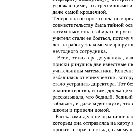
угрожающими, то агрессивными и 
даже самой крошечной.
Теперь она не просто шла по корид
совместительству была тайной ос
потихоньку стала забирать в руки 
учителя стали ее бояться, потому 
лет на работу знакомым маршрутом
неугодного сотрудника.
Всем, от вахтера до ученика, изв
поиски ринулись две известные ш
учительницы математики. Конечно,
избавилась от конкурентки, котору
стало устранить директора. Тот бе
и министерство, и там, дрожащим
рассказывала, что бедный, бедный 
забывает, и даже ходят слухи, что
школы и привели домой.
Рассказами дело не ограничивало
которым она отправляла на карту 
просит , сгорая со стыда, самому 