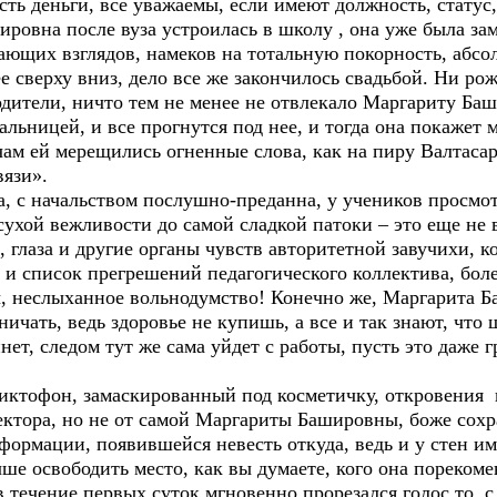
есть деньги, все уважаемы, если имеют должность, статус,
ровна после вуза устроилась в школу , она уже была за
ающих взглядов, намеков на тотальную покорность, абсо
 сверху вниз, дело все же закончилось свадьбой. Ни ро
дители, ничто тем не менее не отвлекало Маргариту Баш
льницей, и все прогнутся под нее, и тогда она покажет м
чам ей мерещились огненные слова, как на пиру Валтасара
вязи».
 с начальством послушно-преданна, у учеников просмотр
 сухой вежливости до самой сладкой патоки – это еще не
 глаза и другие органы чувств авторитетной завучихи, ко
 список прегрешений педагогического коллектива, боле
, неслыханное вольнодумство! Конечно же, Маргарита Ба
ичать, ведь здоровье не купишь, а все и так знают, что 
инет, следом тут же сама уйдет с работы, пусть это даже
ктофон, замаскированный под косметичку, откровения 
ектора, но не от самой Маргариты Башировны, боже сох
формации, появившейся невесть откуда, ведь и у стен и
учше освободить место, как вы думаете, кого она пореком
в течение первых суток мгновенно прорезался голос то 