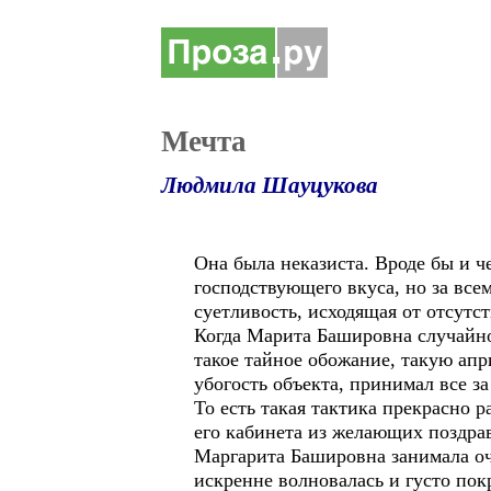
Мечта
Людмила Шауцукова
Она была неказиста. Вроде бы и ч
господствующего вкуса, но за все
суетливость, исходящая от отсутс
Когда Марита Башировна случайно 
такое тайное обожание, такую апр
убогость объекта, принимал все з
То есть такая тактика прекрасно р
его кабинета из желающих поздрав
Маргарита Башировна занимала оче
искренне волновалась и густо пок