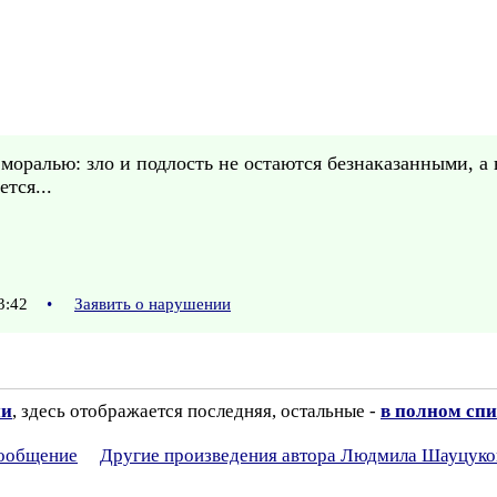
моралью: зло и подлость не остаются безнаказанными, а
тся...
13:42
•
Заявить о нарушении
ии
, здесь отображается последняя, остальные -
в полном спи
сообщение
Другие произведения автора Людмила Шауцуко