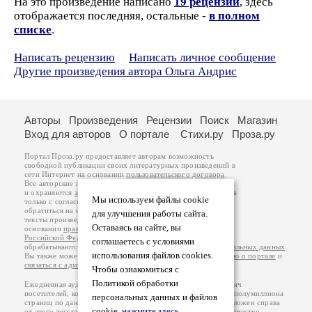
На это произведение написано
19 рецензий
, здесь
отображается последняя, остальные -
в полном
списке
.
Написать рецензию
Написать личное сообщение
Другие произведения автора Ольга Андрис
Авторы
Произведения
Рецензии
Поиск
Магазин
Вход для авторов
О портале
Стихи.ру
Проза.ру
Портал Проза.ру предоставляет авторам возможность
свободной публикации своих литературных произведений в
сети Интернет на основании
пользовательского договора
.
Все авторские права на произведения принадлежат авторам
и охраняются
законом
. Перепечатка произведений возможна
Мы используем файлы cookie
только с согласия его автора, к которому вы можете
обратиться на его авторской странице. Ответственность за
для улучшения работы сайта.
тексты произведений авторы несут самостоятельно на
Оставаясь на сайте, вы
основании
правил публикации
и
законодательства
Российской Федерации
. Данные пользователей
соглашаетесь с условиями
обрабатываются на основании
Политики обработки персональных данных
.
использования файлов cookies.
Вы также можете посмотреть более подробную
информацию о портале
и
связаться с администрацией
.
Чтобы ознакомиться с
Политикой обработки
Ежедневная аудитория портала Проза.ру – порядка 100 тысяч
посетителей, которые в общей сумме просматривают более полумиллиона
персональных данных и файлов
страниц по данным счетчика посещаемости, который расположен справа
cookie,
нажмите здесь
.
от этого текста. В каждой графе указано по две цифры: количество