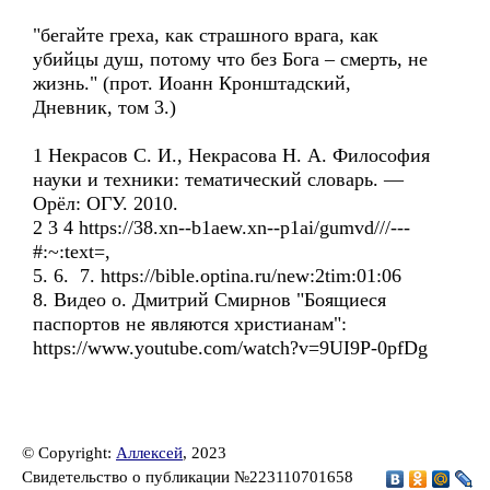
"бегайте греха, как страшного врага, как
убийцы душ, потому что без Бога – смерть, не
жизнь." (прот. Иоанн Кронштадский,
Дневник, том 3.)
1 Некрасов С. И., Некрасова Н. А. Философия
науки и техники: тематический словарь. —
Орёл: ОГУ. 2010.
2 3 4 https://38.xn--b1aew.xn--p1ai/gumvd///---
#:~:text=,
5. 6. 7. https://bible.optina.ru/new:2tim:01:06
8. Видео о. Дмитрий Смирнов "Боящиеся
паспортов не являются христианам":
https://www.youtube.com/watch?v=9UI9P-0pfDg
© Copyright:
Аллексей
, 2023
Свидетельство о публикации №223110701658