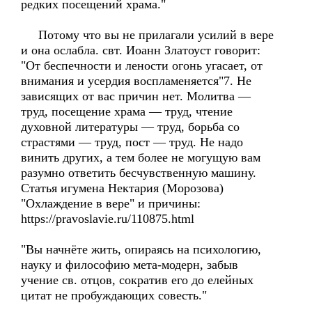
редких посещений храма."
Потому что вы не прилагали усилий в вере
и она ослабла. свт. Иоанн Златоуст говорит:
"От беспечности и лености огонь угасает, от
внимания и усердия воспламеняется"7. Не
зависящих от вас причин нет. Молитва —
труд, посещение храма — труд, чтение
духовной литературы — труд, борьба со
страстями — труд, пост — труд. Не надо
винить других, а тем более не могущую вам
разумно ответить бесчувственную машину.
Статья игумена Нектария (Морозова)
"Охлаждение в вере" и причины:
https://pravoslavie.ru/110875.html
"Вы начнёте жить, опираясь на психологию,
науку и философию мета-модерн, забыв
учение св. отцов, сократив его до елейных
цитат не пробуждающих совесть."