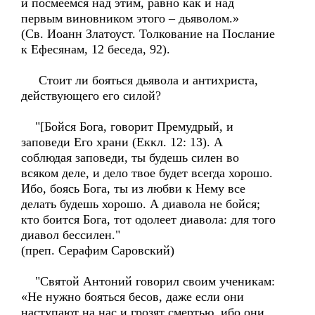
и посмеемся над этим, равно как и над
первым виновником этого – дьяволом.»
(Св. Иоанн Златоуст. Толкование на Послание
к Ефесянам, 12 беседа, 92).
Стоит ли бояться дьявола и антихриста,
действующего его силой?
"[Бойся Бога, говорит Премудрый, и
заповеди Его храни (Еккл. 12: 13). А
соблюдая заповеди, ты будешь силен во
всяком деле, и дело твое будет всегда хорошо.
Ибо, боясь Бога, ты из любви к Нему все
делать будешь хорошо. А диавола не бойся;
кто боится Бога, тот одолеет диавола: для того
диавол бессилен."
(преп. Серафим Саровский)
"Святой Антоний говорил своим ученикам:
«Не нужно бояться бесов, даже если они
наступают на нас и грозят смертью, ибо они