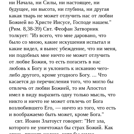
ни Начала, ни Силы, ни настоящее, ни
будущее, ни высота, ни глубина, ни другая
какая тварь не может отлучить нас от любви
Божией во Христе Иисусе, Господе нашем."
(Рим. 8,38-39) Свт. Феофан Затворник
толкует: "Из всего, что мне даровано, что
было со мною, какие искушения испытал и
какие видел, я вынес убеждение, что ни меня,
ни подобных мне ничто не может отлучить
от любве Божия, то есть погасить в нас
любовь к Богу и уклонить к исканию чего-
либо другого, кроме угодного Богу. ... Что
касается до перечисления того, что могло бы
отвлечь от любви Божией, то им Апостол
имел в виду выразить одну только мысль, что
никто и ничто не может отвлечь от Бога
возлюбившего Его, — ничто из того, что есть
и воображаемо быть может, кроме Бога."
свт. Иоанн Златоуст говорит: "Нет зла,
которого не уничтожал бы страх Божий. Как