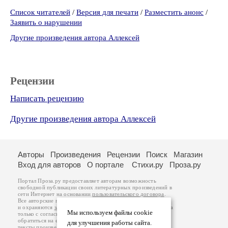
Список читателей
/
Версия для печати
/
Разместить анонс
/
Заявить о нарушении
Другие произведения автора Аллексей
Рецензии
Написать рецензию
Другие произведения автора Аллексей
Авторы
Произведения
Рецензии
Поиск
Магазин
Вход для авторов
О портале
Стихи.ру
Проза.ру
Портал Проза.ру предоставляет авторам возможность
свободной публикации своих литературных произведений в
сети Интернет на основании
пользовательского договора
.
Все авторские права на произведения принадлежат авторам
и охраняются
законом
. Перепечатка произведений возможна
Мы используем файлы cookie
только с согласия его автора, к которому вы можете
обратиться на его авторской странице. Ответственность за
для улучшения работы сайта.
тексты произведений авторы несут самостоятельно на