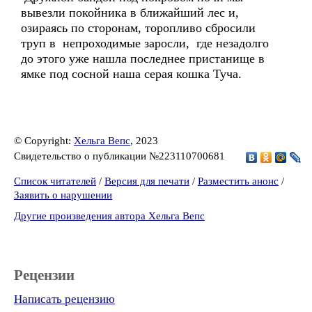
вывезли покойника в ближайший лес и,
озираясь по сторонам, торопливо сбросили
труп в непроходимые заросли, где незадолго
до этого уже нашла последнее пристанище в
ямке под сосной наша серая кошка Туча.
© Copyright:
Хельга Вепс
, 2023
Свидетельство о публикации №223110700681
Список читателей
/
Версия для печати
/
Разместить анонс
/
Заявить о нарушении
Другие произведения автора Хельга Вепс
Рецензии
Написать рецензию