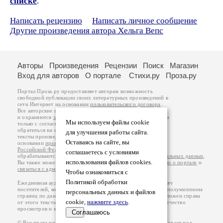
списке
.
Написать рецензию
Написать личное сообщение
Другие произведения автора Хельга Вепс
Авторы
Произведения
Рецензии
Поиск
Магазин
Вход для авторов
О портале
Стихи.ру
Проза.ру
Портал Проза.ру предоставляет авторам возможность
свободной публикации своих литературных произведений в
сети Интернет на основании
пользовательского договора
.
Все авторские права на произведения принадлежат авторам
и охраняются
законом
. Перепечатка произведений возможна
Мы используем файлы cookie
только с согласия его автора, к которому вы можете
обратиться на его авторской странице. Ответственность за
для улучшения работы сайта.
тексты произведений авторы несут самостоятельно на
Оставаясь на сайте, вы
основании
правил публикации
и
законодательства
Российской Федерации
. Данные пользователей
соглашаетесь с условиями
обрабатываются на основании
Политики обработки персональных данных
.
использования файлов cookies.
Вы также можете посмотреть более подробную
информацию о портале
и
связаться с администрацией
.
Чтобы ознакомиться с
Политикой обработки
Ежедневная аудитория портала Проза.ру – порядка 100 тысяч
посетителей, которые в общей сумме просматривают более полумиллиона
персональных данных и файлов
страниц по данным счетчика посещаемости, который расположен справа
cookie,
нажмите здесь
.
от этого текста. В каждой графе указано по две цифры: количество
просмотров и количество посетителей.
Соглашаюсь
© Все права принадлежат авторам, 2000-2026. Портал работает под