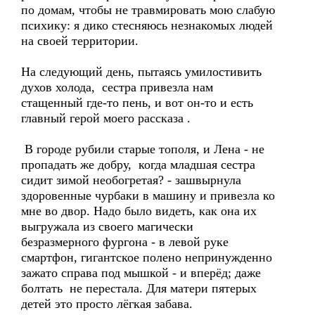
по домам, чтобы не травмировать мою слабую
психику: я дико стесняюсь незнакомых людей
на своей территории.
На следующий день, пытаясь умилостивить
духов холода, сестра привезла нам
стащенный где-то пень, и вот он-то и есть
главный герой моего рассказа .
В городе рубили старые тополя, и Лена - не
пропадать же добру, когда младшая сестра
сидит зимой необогретая? - зашвырнула
здоровенные чурбаки в машину и привезла ко
мне во двор. Надо было видеть, как она их
выгружала из своего магически
безразмерного фургона - в левой руке
смартфон, гигантское полено непринужденно
зажато справа под мышкой - и вперёд; даже
болтать не перестала. Для матери пятерых
детей это просто лёгкая забава.