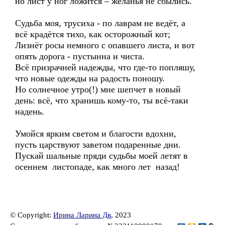
но лист у ног ложится – желанья не сбылись.
Судьба моя, трусиха - по лаврам не ведёт, а
всё крадётся тихо, как осторожный кот;
Лизнёт росы немного с опавшего листа, и вот
опять дорога - пустынна и чиста.
Всё призрачней надежды, что где-то попляшу,
что новые одежды на радость поношу.
Но солнечное утро(!) мне шепчет в новый
день: всё, что хранишь кому-то, ты всё-таки
надень.
Умойся ярким светом и благости вдохни,
пусть царствуют заветом подаренные дни.
Пускай шальные пряди судьбы моей летят в
осеннем листопаде, как много лет назад!
© Copyright:
Ирина Ларина Дв
, 2023