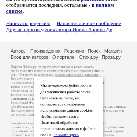
отображается последняя, остальные -
в полном
списке
.
Написать рецензию
Написать личное сообщение
Другие произведения автора Ирина Ларина Дв
Авторы
Произведения
Рецензии
Поиск
Магазин
Вход для авторов
О портале
Стихи.ру
Проза.ру
Портал Проза.ру предоставляет авторам возможность
свободной публикации своих литературных произведений в
сети Интернет на основании
пользовательского договора
.
Все авторские права на произведения принадлежат авторам
и охраняются
законом
. Перепечатка произведений возможна
Мы используем файлы cookie
только с согласия его автора, к которому вы можете
обратиться на его авторской странице. Ответственность за
для улучшения работы сайта.
тексты произведений авторы несут самостоятельно на
Оставаясь на сайте, вы
основании
правил публикации
и
законодательства
Российской Федерации
. Данные пользователей
соглашаетесь с условиями
обрабатываются на основании
Политики обработки персональных данных
.
использования файлов cookies.
Вы также можете посмотреть более подробную
информацию о портале
и
связаться с администрацией
.
Чтобы ознакомиться с
Политикой обработки
Ежедневная аудитория портала Проза.ру – порядка 100 тысяч
посетителей, которые в общей сумме просматривают более полумиллиона
персональных данных и файлов
страниц по данным счетчика посещаемости, который расположен справа
cookie,
нажмите здесь
.
от этого текста. В каждой графе указано по две цифры: количество