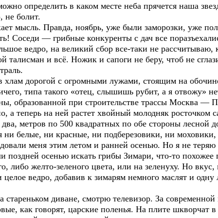
можно определить в каком месте неба прячется наша звезд
, не болит.
ет мысль. Правда, ноябрь, уже были заморозки, уже полеж
ть! Соседи — грибные конкуренты с дач все поразъехалис
ьшое ведро, на великий сбор все-таки не рассчитываю, 
 талисман и всё. Ножик и сапоги не беру, чтоб не сглази
траль.
 в хлам дорогой с огромными лужами, стоящим на обочин
ичего, типа такого «отец, слышишь рубит, а я отвожу» не
ы, образованной при строительстве трассы Москва — Пет
но, а теперь на ней растет хвойный молодняк росточком с
, два, метров по 500 квадратных по обе стороны лесной д
и белые, ни красные, ни подберезовики, ни моховики, к
довали меня этим летом и ранней осенью. Но я не теряю 
и поздней осенью искать грибы Зимари, что-то похожее 
о, либо желто-зеленого цвета, или на зеленуху. Но вкус,
 целое ведро, добавив к зимарям немного маслят и одн
 стареньком диване, смотрю телевизор. За современной
овые, как говорят, царские поленья. На плите шкворчат 