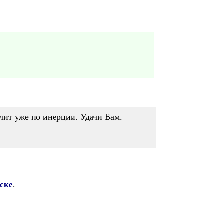
олит уже по инерции. Удачи Вам.
ске
.