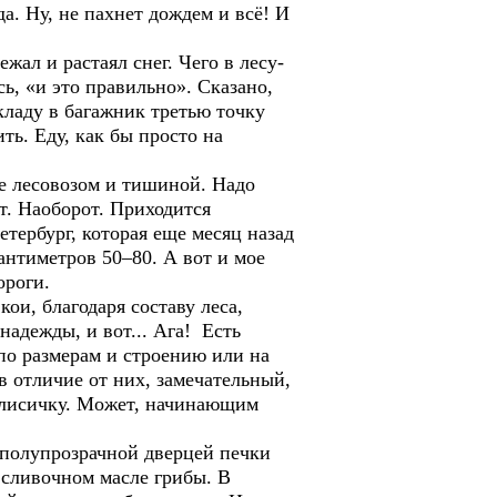
а. Ну, не пахнет дождем и всё! И
ал и растаял снег. Чего в лесу-
ь, «и это правильно». Сказано,
кладу в багажник третью точку
ть. Еду, как бы просто на
е лесовозом и тишиной. Надо
т. Наоборот. Приходится
ербург, которая еще месяц назад
антиметров 50–80. А вот и мое
ороги.
ои, благодаря составу леса,
надежды, и вот... Ага! Есть
по размерам и строению или на
 в отличие от них, замечательный,
у лисичку. Может, начинающим
 полупрозрачной дверцей печки
в сливочном масле грибы. В