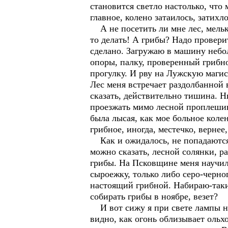
становится светло настолько, что 
главное, колено затаилось, затихло
А не посетить ли мне лес, мелька
то делать! А грибы? Надо провери
сделано. Загружаю в машину небол
опоры, палку, проверенный грибной
прогулку. И рву на Лужскую магис
Лес меня встречает раздолбанной
сказать, действительно тишина. Н
проезжать мимо лесной проплешин
была лысая, как мое больное коле
грибное, иногда, местечко, вернее
Как и ожидалось, не попадаются н
можно сказать, лесной солянки, ра
грибы. На Псковщине меня научил
сыроежку, только либо серо-черног
настоящий грибной. Набираю-таки
собирать грибы в ноябре, везет?
И вот сижу я при свете лампы на
видно, как огонь облизывает ольх