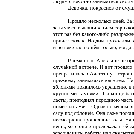
людям спокойно заниматься своим
Девочка, покраснев от смущения
Прошло несколько дней. За это в
занимаясь выкашиванием сорняков,
этот раз без какого-либо раздраже
придёт сюда». Но дни проходили, 
и вспоминала о нём только, когда 
Время шло. Алевтине не приходи
случайной встрече. И вот прошло 
превратилась в Алевтину Петровн
прежнему занималась ваянием. На 
яблонями появилось украшение в 
крупными камнями. На конце бассе
ласты, приподнял переднюю часть 
поместить мяч. Однако с мячом в
саду под яблоней. Она даже подош
несмотря на прошедшие годы. На 
вещь, хотя она и пролежала в её с
завершением работы над скульпту