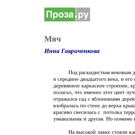
Мяч
Инна Гавриченкова
Под раскидистым вековым дубом
в середине двадцатого века, и ег
деревянное каркасное строение, 
полагал, что именно этот цвет лу
отражался сад с яблоневыми дерев
взобралась по стене до верха кры
красиво свесилась с потолка терр
умывальник и другая. Но помимо 
На высокой лавке стояли какие-