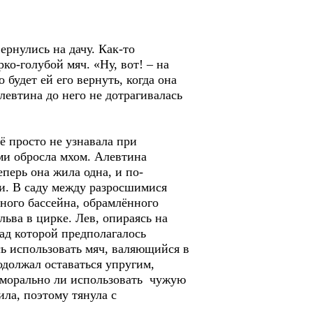
рнулись на дачу. Как-то
ко-голубой мяч. «Ну, вот! – на
 будет ей его вернуть, когда она
левтина до него не дотрагивалась
 просто не узнавала при
ами обросла мхом. Алевтина
перь она жила одна, и по-
ми. В саду между разросшимися
ного бассейна, обрамлённого
ьва в цирке. Лев, опираясь на
ад которой предполагалось
ь использовать мяч, валяющийся в
одолжал оставаться упругим,
 аморально ли использовать чужую
ила, поэтому тянула с