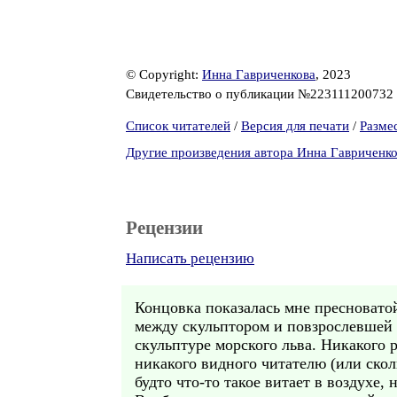
© Copyright:
Инна Гавриченкова
, 2023
Свидетельство о публикации №223111200732
Список читателей
/
Версия для печати
/
Разме
Другие произведения автора Инна Гавриченк
Рецензии
Написать рецензию
Концовка показалась мне пресноватой
между скульптором и повзрослевшей д
скульптуре морского льва. Никакого р
никакого видного читателю (или скол
будто что-то такое витает в воздухе,