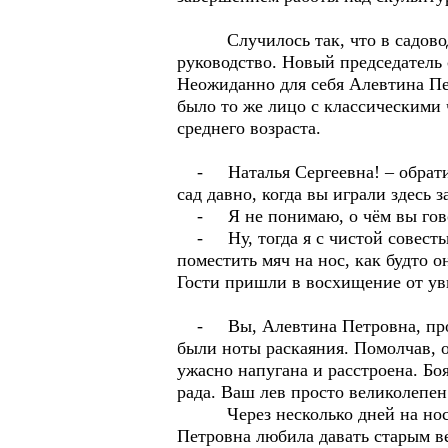
Случилось так, что в садоводче
руководство. Новый председатель 
Неожиданно для себя Алевтина Пет
было то же лицо с классическими 
среднего возраста.
- Наталья Сергеевна! – обратила
сад давно, когда вы играли здесь 
- Я не понимаю, о чём вы говори
- Ну, тогда я с чистой совестью
поместить мяч на нос, как будто о
Гости пришли в восхищение от ув
- Вы, Алевтина Петровна, прост
были ноты раскаяния. Помолчав, о
ужасно напугана и расстроена. Боя
рада. Ваш лев просто великолепен
Через несколько дней на носу у
Петровна любила давать старым 