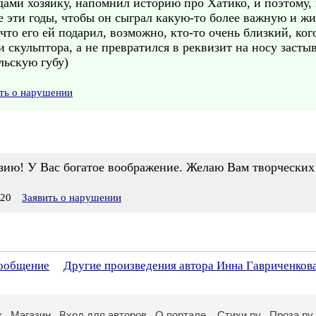
ами хозяйку, напомнил историю про Хатико, и поэтому, 
е эти годы, чтобы он сыграл какую-то более важную и жи
что его ей подарил, возможно, кто-то очень близкий, ког
 и скульптора, а не превратился в реквизит на носу засты
льскую губу)
ть о нарушении
зию! У Вас богатое воображение. Желаю Вам творческих
:20
Заявить о нарушении
сообщение
Другие произведения автора Инна Гавриченков
к
Магазин
Вход для авторов
О портале
Стихи.ру
Проза.ру