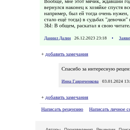
Вообще, мне этот мячик, ждавший год
вернулся наконец к хозяйке спустя вс
например, был ей тогда очень нужен, 
стало ещё тогда) в судьбах "девочки"
ЗЫ: В общем, раскатал я свою читате
Даниил Далин
26.12.2023 23:18
•
Заяви
+
добавить замечания
Спасибо за интересную рецен
Инна Гавриченкова
03.01.2024 13
+
добавить замечания
Написать рецензию
Написать личное 
Авторы
Произведения
Рецензии
Поис