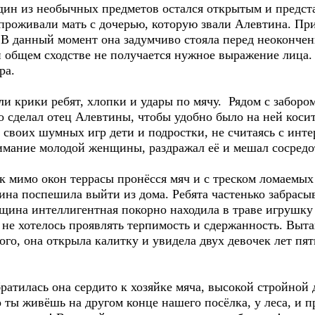
Один из необычных предметов остался открытым и предс
проживали мать с дочерью, которую звали Алевтина. Пр
 В данный момент она задумчиво стояла перед неоконче
и общем сходстве не получается нужное выражение лица.
ра.
ики ребят, хлопки и удары по мячу. Рядом с забором
о сделал отец Алевтины, чтобы удобно было на ней косит
я своих шумных игр дети и подростки, не считаясь с ин
мание молодой женщины, раздражал её и мешал сосредот
мо окон террасы пронёсся мяч и с треском ломаемых с
на поспешила выйти из дома. Ребята частенько забрасыв
щина интеллигентная покорно находила в траве игрушку и
м не хотелось проявлять терпимость и сдержанность. Выт
го, она открыла калитку и увидела двух девочек лет пя
тилась она сердито к хозяйке мяча, высокой стройной 
то ты живёшь на другом конце нашего посёлка, у леса, и