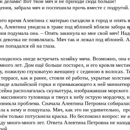
и делами! Вот твой мяч и не приходи сюда больше!
, забрала мяч и поспешила прочь вместе с подругой.
ремя Алевтина с матерью съездили в город и опять ве
 Алевтина увидела в траве под яблоней вблизи забора яр
ния подумала она. – Опять закинула ко мне свой мяч! Надо
а девочка не появлялась. Мяч так и лежал под яблоней. А
он попадался ей на глаза.
лось нигде встречать хозяйку мяча. Возможно, она её
много лет. Дом ещё больше постарел, и его кровля мест
у, пожилую глуховатую женщину с сединою в волосах. Те
террасе, как и ранее, стояли её работы, укрытые холста
виде альпийской горки и примыкающего к ней миниатюр
йна располагалась скульптура, изображавшая морского л
массивного туловища и тянул к небу острую мордочку, н
озникла проблема. Сначала Алевтина Петровна собиралас
ла к нему и пощупала. Мяч, как это ни удивительно, пр
нём только потускнела краска. Но беспокоил вопрос: не
аду много-много лет. Ответа Алевтина Петровна не наход
рой.