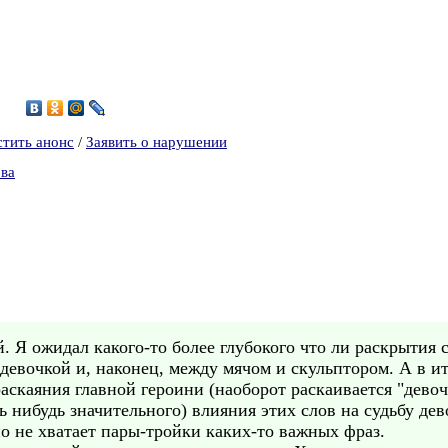
стить анонс
/
Заявить о нарушении
ова
. Я ожидал какого-то более глубокого что ли раскрытия 
евочкой и, наконец, между мячом и скульптором. А в ито
аскаяния главной героини (наоборот раскаивается "девочк
ь нибудь значительного) влияния этих слов на судьбу де
 но не хватает пары-тройки каких-то важных фраз.