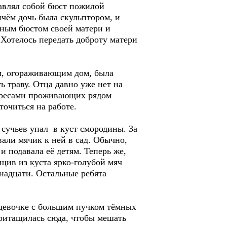
тавлял собой бюст пожилой
ичём дочь была скульптором, и
нным бюстом своей матери и
 Хотелось передать доброту матери
, огораживающим дом, была
ь траву. Отца давно уже нет на
тересами проживающих рядом
очиться на работе.
учьев упал в куст смородины. За
али мячик к ней в сад. Обычно,
 подавала её детям. Теперь же,
ащив из куста ярко-голубой мяч
тнадцати. Остальные ребята
девочке с большим пучком тёмных
 притащилась сюда, чтобы мешать