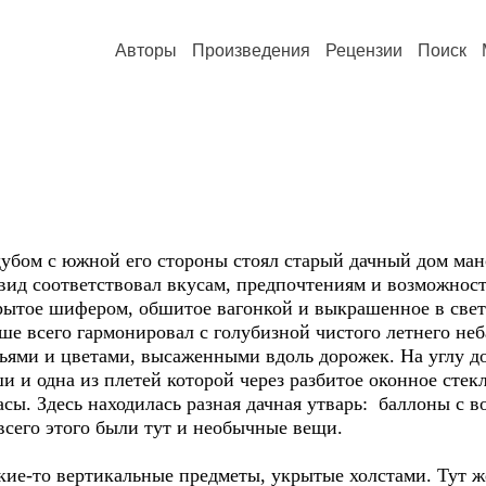
Авторы
Произведения
Рецензии
Поиск
 с южной его стороны стоял старый дачный дом манса
о вид соответствовал вкусам, предпочтениям и возможнос
крытое шифером, обшитое вагонкой и выкрашенное в свет
чше всего гармонировал с голубизной чистого летнего не
ьями и цветами, высаженными вдоль дорожек. На углу до
ши и одна из плетей которой через разбитое оконное сте
асы. Здесь находилась разная дачная утварь: баллоны с в
всего этого были тут и необычные вещи.
то вертикальные предметы, укрытые холстами. Тут же