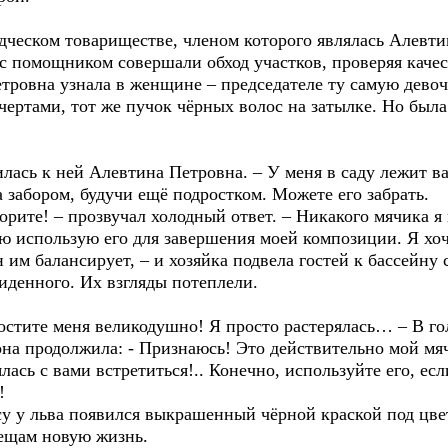
ском товариществе, членом которого являлась Алевтин
с помощником совершали обход участков, проверяя качес
ровна узнала в женщине – председателе ту самую девочк
чертами, тот же пучок чёрных волос на затылке. Но была
сь к ней Алевтина Петровна. – У меня в саду лежит ва
за забором, будучи ещё подростком. Можете его забрать.
те! – прозвучал холодный ответ. – Никакого мячика я 
 использую его для завершения моей композиции. Я хоч
н им балансирует, – и хозяйка подвела гостей к бассейну
иденного. Их взгляды потеплели.
ите меня великодушно! Я просто растерялась… – В го
на продолжила: - Признаюсь! Это действительно мой мяч
лась с вами встретиться!.. Конечно, используйте его, ес
!
 льва появился выкрашенный чёрной краской под цвет
вещам новую жизнь.