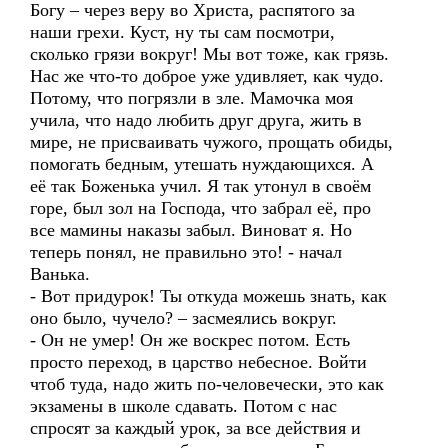
Богу – через веру во Христа, распятого за
наши грехи. Куст, ну ты сам посмотри,
сколько грязи вокруг! Мы вот тоже, как грязь.
Нас же что-то доброе уже удивляет, как чудо.
Потому, что погрязли в зле. Мамочка моя
учила, что надо любить друг друга, жить в
мире, не присваивать чужого, прощать обиды,
помогать бедным, утешать нуждающихся. А
её так Боженька учил. Я так утонул в своём
горе, был зол на Господа, что забрал её, про
все мамины наказы забыл. Виноват я. Но
теперь понял, не правильно это! - начал
Ванька.
- Вот придурок! Ты откуда можешь знать, как
оно было, чучело? – засмеялись вокруг.
- Он не умер! Он же воскрес потом. Есть
просто переход, в царство небесное. Войти
чтоб туда, надо жить по-человечески, это как
экзамены в школе сдавать. Потом с нас
спросят за каждый урок, за все действия и