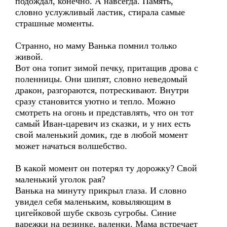
подождал, конечно. А навсегда. Память,
словно услужливый ластик, стирала самые
страшные моменты.
Странно, но маму Ванька помнил только
живой.
Вот она топит зимой печку, притащив дрова с
поленницы. Они шипят, словно неведомый
дракон, разгораются, потрескивают. Внутри
сразу становится уютно и тепло. Можно
смотреть на огонь и представлять, что он тот
самый Иван-царевич из сказки, и у них есть
свой маленький домик, где в любой момент
может начаться волшебство.
В какой момент он потерял ту дорожку? Свой
маленький уголок рая?
Ванька на минуту прикрыл глаза. И словно
увидел себя маленьким, ковыляющим в
цигейковой шубе сквозь сугробы. Синие
варежки на резинке, валенки. Мама встречает