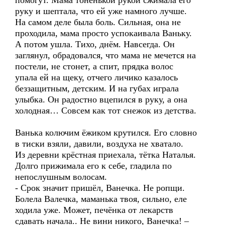
помогут. Мама тоненькой рукой сжимала его
руку и шептала, что ей уже намного лучше.
На самом деле была боль. Сильная, она не
проходила, мама просто успокаивала Ваньку.
А потом ушла. Тихо, днём. Навсегда. Он
заглянул, обрадовался, что мама не мечется на
постели, не стонет, а спит, прядка волос
упала ей на щеку, отчего личико казалось
беззащитным, детским. И на губах играла
улыбка. Он радостно вцепился в руку, а она
холодная… Совсем как тот снежок из детства.
Ванька колючим ёжиком крутился. Его словно
в тиски взяли, давили, воздуха не хватало.
Из деревни крёстная приехала, тётка Наталья.
Долго прижимала его к себе, гладила по
непослушным волосам.
- Срок значит пришёл, Ванечка. Не ропщи.
Болела Валечка, маманька твоя, сильно, еле
ходила уже. Может, печёнка от лекарств
сдавать начала.. Не вини никого, Ванечка! –