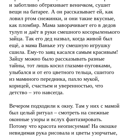
и заботливо обтряхивает веничком, сушит
вещи на батарее. А он рассказывает ей, как
ловил ртом снежинки, и они такие вкусные,
как пломбир. Мама заворачивает его в дедов
тулуп и даёт в руки смешного косорыленького
зайца. Так его дед назвал, когда живой был
ещё, а мама Ваньке эту смешную игрушку
сшила. Ему-то заяц касался самым красивым!
Зайцу можно было рассказывать разные
тайны, тот лишь косил глазами-пуговками,
улыбался и от его цветного тельца, сшитого
из маминого передника, пахло мукой,
корицей, счастьем и уверенностью, что
детство – это навсегда.
Вечером подходили к окну. Там у них с мамой
был целый ритуал – смотреть на снежные
оконные узоры и вслух фантазировать.
Потому что красота неописуемая! На окошке
невидимая рука рисовала и цветы узорчатые,