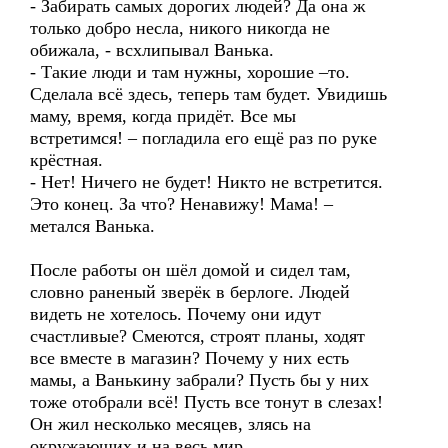
- Забирать самых дорогих людей? Да она ж
только добро несла, никого никогда не
обижала, - всхлипывал Ванька.
- Такие люди и там нужны, хорошие –то.
Сделала всё здесь, теперь там будет. Увидишь
маму, время, когда придёт. Все мы
встретимся! – погладила его ещё раз по руке
крёстная.
- Нет! Ничего не будет! Никто не встретится.
Это конец. За что? Ненавижу! Мама! –
метался Ванька.
После работы он шёл домой и сидел там,
словно раненый зверёк в берлоге. Людей
видеть не хотелось. Почему они идут
счастливые? Смеются, строят планы, ходят
все вместе в магазин? Почему у них есть
мамы, а Ванькину забрали? Пусть бы у них
тоже отобрали всё! Пусть все тонут в слезах!
Он жил несколько месяцев, злясь на
окружающих и на весь мир.