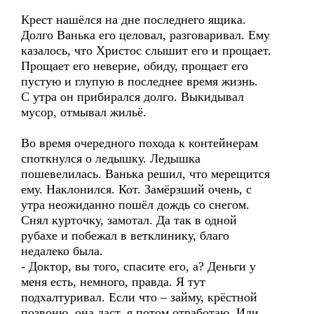
Крест нашёлся на дне последнего ящика.
Долго Ванька его целовал, разговаривал. Ему
казалось, что Христос слышит его и прощает.
Прощает его неверие, обиду, прощает его
пустую и глупую в последнее время жизнь.
С утра он прибирался долго. Выкидывал
мусор, отмывал жильё.
Во время очередного похода к контейнерам
споткнулся о ледышку. Ледышка
пошевелилась. Ванька решил, что мерещится
ему. Наклонился. Кот. Замёрзший очень, с
утра неожиданно пошёл дождь со снегом.
Снял курточку, замотал. Да так в одной
рубахе и побежал в ветклинику, благо
недалеко была.
- Доктор, вы того, спасите его, а? Деньги у
меня есть, немного, правда. Я тут
подхалтуривал. Если что – займу, крёстной
позвоню, она даст, я потом отработаю. Или