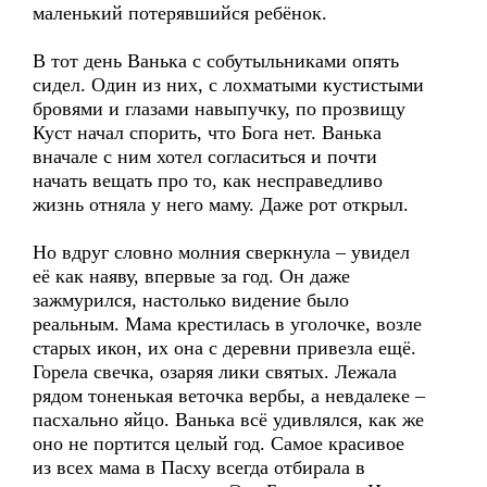
маленький потерявшийся ребёнок.
В тот день Ванька с собутыльниками опять
сидел. Один из них, с лохматыми кустистыми
бровями и глазами навыпучку, по прозвищу
Куст начал спорить, что Бога нет. Ванька
вначале с ним хотел согласиться и почти
начать вещать про то, как несправедливо
жизнь отняла у него маму. Даже рот открыл.
Но вдруг словно молния сверкнула – увидел
её как наяву, впервые за год. Он даже
зажмурился, настолько видение было
реальным. Мама крестилась в уголочке, возле
старых икон, их она с деревни привезла ещё.
Горела свечка, озаряя лики святых. Лежала
рядом тоненькая веточка вербы, а невдалеке –
пасхально яйцо. Ванька всё удивлялся, как же
оно не портится целый год. Самое красивое
из всех мама в Пасху всегда отбирала в