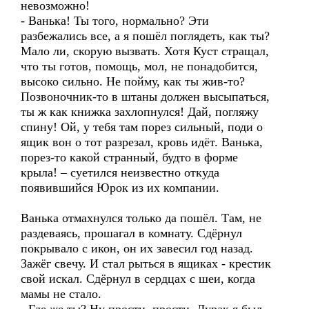
невозможно!
- Ванька! Ты того, нормально? Эти
разбежались все, а я пошёл поглядеть, как ты?
Мало ли, скорую вызвать. Хотя Куст стращал,
что ты готов, помощь, мол, не понадобится,
высоко сильно. Не пойму, как ты жив-то?
Позвоночник-то в штаны должен высыпаться,
ты ж как книжка захлопнулся! Дай, погляжу
спину! Ой, у тебя там порез сильный, поди о
ящик вон о тот разрезал, кровь идёт. Ванька,
порез-то какой странный, будто в форме
крыла! – суетился неизвестно откуда
появившийся Юрок из их компании.
Ванька отмахнулся только да пошёл. Там, не
раздеваясь, прошагал в комнату. Сдёрнул
покрывало с икон, он их завесил год назад.
Зажёг свечу. И стал рыться в ящиках - крестик
свой искал. Сдёрнул в сердцах с шеи, когда
мамы не стало.