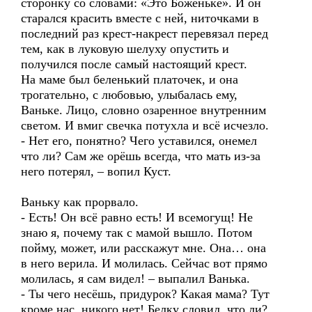
сторонку со словами: «Это Боженьке». И он
старался красить вместе с ней, ниточками в
последний раз крест-накрест перевязал перед
тем, как в луковую шелуху опустить и
получился после самый настоящий крест.
На маме был беленький платочек, и она
трогательно, с любовью, улыбалась ему,
Ваньке. Лицо, словно озаренное внутренним
светом. И вмиг свечка потухла и всё исчезло.
- Нет его, понятно? Чего уставился, онемел
что ли? Сам же орёшь всегда, что мать из-за
него потерял, – вопил Куст.
Ваньку как прорвало.
- Есть! Он всё равно есть! И всемогущ! Не
знаю я, почему так с мамой вышло. Потом
пойму, может, или расскажут мне. Она… она
в него верила. И молилась. Сейчас вот прямо
молилась, я сам видел! – выпалил Ванька.
- Ты чего несёшь, придурок? Какая мама? Тут
кроме нас, никого нет! Белку словил, что ли?