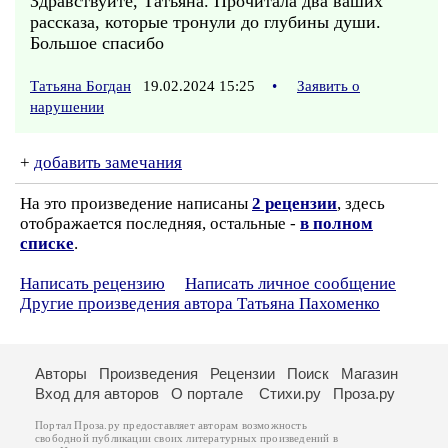
Здравствуйте, Татьяна. Прочитала два ваших
рассказа, которые тронули до глубины души.
Большое спасибо
Татьяна Богдан
19.02.2024 15:25
•
Заявить о
нарушении
+
добавить замечания
На это произведение написаны
2 рецензии
, здесь
отображается последняя, остальные -
в полном
списке
.
Написать рецензию
Написать личное сообщение
Другие произведения автора Татьяна Пахоменко
Авторы
Произведения
Рецензии
Поиск
Магазин
Вход для авторов
О портале
Стихи.ру
Проза.ру
Портал Проза.ру предоставляет авторам возможность
свободной публикации своих литературных произведений в