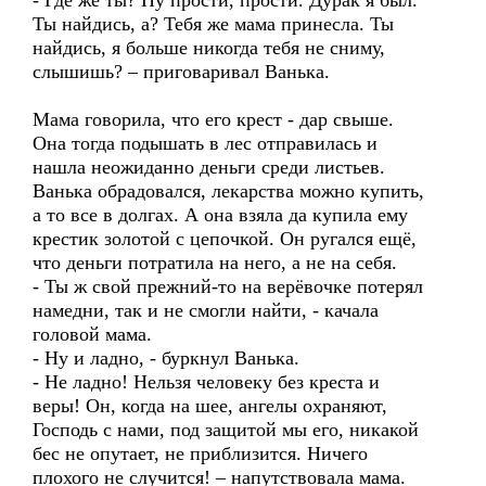
- Где же ты? Ну прости, прости. Дурак я был.
Ты найдись, а? Тебя же мама принесла. Ты
найдись, я больше никогда тебя не сниму,
слышишь? – приговаривал Ванька.
Мама говорила, что его крест - дар свыше.
Она тогда подышать в лес отправилась и
нашла неожиданно деньги среди листьев.
Ванька обрадовался, лекарства можно купить,
а то все в долгах. А она взяла да купила ему
крестик золотой с цепочкой. Он ругался ещё,
что деньги потратила на него, а не на себя.
- Ты ж свой прежний-то на верёвочке потерял
намедни, так и не смогли найти, - качала
головой мама.
- Ну и ладно, - буркнул Ванька.
- Не ладно! Нельзя человеку без креста и
веры! Он, когда на шее, ангелы охраняют,
Господь с нами, под защитой мы его, никакой
бес не опутает, не приблизится. Ничего
плохого не случится! – напутствовала мама.