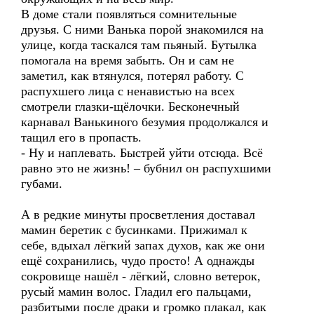
В доме стали появляться сомнительные
друзья. С ними Ванька порой знакомился на
улице, когда таскался там пьяный. Бутылка
помогала на время забыть. Он и сам не
заметил, как втянулся, потерял работу. С
распухшего лица с ненавистью на всех
смотрели глазки-щёлочки. Бесконечный
карнавал Ванькиного безумия продолжался и
тащил его в пропасть.
- Ну и наплевать. Быстрей уйти отсюда. Всё
равно это не жизнь! – бубнил он распухшими
губами.
А в редкие минуты просветления доставал
мамин беретик с бусинками. Прижимал к
себе, вдыхал лёгкий запах духов, как же они
ещё сохранились, чудо просто! А однажды
сокровище нашёл - лёгкий, словно ветерок,
русый мамин волос. Гладил его пальцами,
разбитыми после драки и громко плакал, как