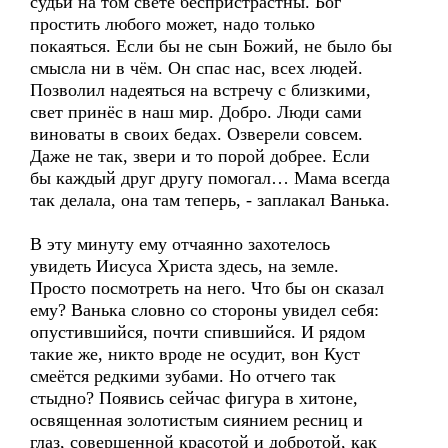
судьи на том свете беспристрастны. Бог
простить любого может, надо только
покаяться. Если бы не сын Божий, не было бы
смысла ни в чём. Он спас нас, всех людей.
Позволил надеяться на встречу с близкими,
свет принёс в наш мир. Добро. Люди сами
виноваты в своих бедах. Озверели совсем.
Даже не так, звери и то порой добрее. Если
бы каждый друг другу помогал… Мама всегда
так делала, она там теперь, - заплакал Ванька.
В эту минуту ему отчаянно захотелось
увидеть Иисуса Христа здесь, на земле.
Просто посмотреть на него. Что бы он сказал
ему? Ванька словно со стороны увидел себя:
опустившийся, почти спившийся. И рядом
такие же, никто вроде не осудит, вон Куст
смеётся редкими зубами. Но отчего так
стыдно? Появись сейчас фигура в хитоне,
освященная золотистым сиянием ресниц и
глаз, совершенной красотой и добротой, как