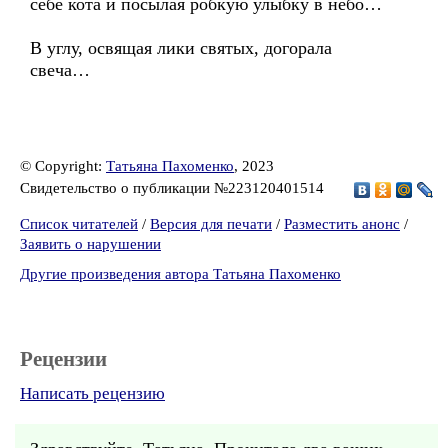
себе кота и посылая робкую улыбку в небо…
В углу, освящая лики святых, догорала
свеча…
© Copyright:
Татьяна Пахоменко
, 2023
Свидетельство о публикации №223120401514
Список читателей
/
Версия для печати
/
Разместить анонс
/
Заявить о нарушении
Другие произведения автора Татьяна Пахоменко
Рецензии
Написать рецензию