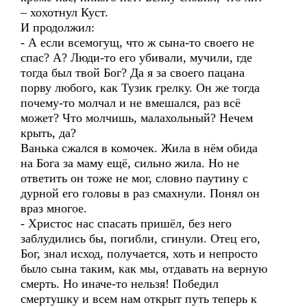
– хохотнул Куст.
И продолжил:
- А если всемогущ, что ж сына-то своего не
спас? А? Люди-то его убивали, мучили, где
тогда был твой Бог? Да я за своего пацана
порву любого, как Тузик грелку. Он же тогда
почему-то молчал и не вмешался, раз всё
может? Что молчишь, малахольный? Нечем
крыть, да?
Ванька сжался в комочек. Жила в нём обида
на Бога за маму ещё, сильно жила. Но не
ответить он тоже не мог, словно паутину с
дурной его головы в раз смахнули. Понял он
враз многое.
- Христос нас спасать пришёл, без него
заблудились бы, погибли, сгинули. Отец его,
Бог, знал исход, получается, хоть и непросто
было сына таким, как мы, отдавать на верную
смерть. Но иначе-то нельзя! Победил
смертушку и всем нам открыт путь теперь к