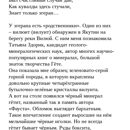
Был счастливый случай дан,
Как кувалды здесь стучали,
Знает только эгеран…
У эгерана есть «родственники». Один из них
– вилюит (вилуит) обнаружен в Якутии на
берегу реки Вилюй. С ним меня познакомила
Татьяна Здорик, кандидат геолого-
минералогических наук, автор многих научно-
популярных книг о минералах, большой
знаток творчества Гёте.
Она показала мне образец зеленовато-серой
горной породы, в которую вкраплены
довольно крупные четырёхгранные
бутылочно-зелёные кристаллы вилуита.
А вот на столе появился чёрный минерал
гётит, названный так в память автора
«Фауста». Обломок выглядит бархатным.
Такое впечатление создают выросшие на нём
мельчайшие чёрные иголки. Но не всегда
гётит бывает чёрным. Руды боксита,