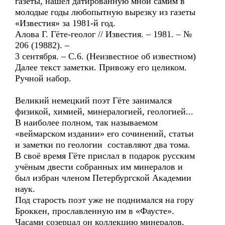
газеты, нашел датированную мной самим в
молодые годы любопытную вырезку из газеты
«Известия» за 1981-й год.
Алова Г. Гёте-геолог // Известия. – 1981. – №
206 (19882). –
3 сентября. – С.6. (Неизвестное об известном)
Далее текст заметки. Привожу его целиком.
Ручной набор.
Великий немецкий поэт Гёте занимался
физикой, химией, минералогией, геологией...
В наиболее полном, так называемом
«веймарском издании» его сочинений, статьи
и заметки по геологии составляют два тома.
В своё время Гёте прислал в подарок русским
учёным двести собранных им минералов и
был избран членом Петербургской Академии
наук.
Под старость поэт уже не поднимался на гору
Броккен, прославленную им в «Фаусте».
Часами созерцал он коллекцию минералов,