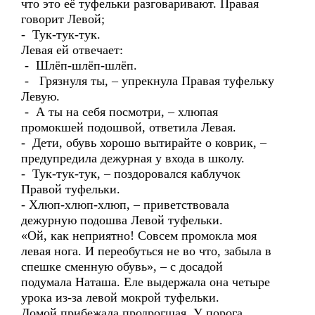
что это её туфельки разговаривают. Правая
говорит Левой;
- Тук-тук-тук.
Левая ей отвечает:
- Шлёп-шлёп-шлёп.
- Грязнуля ты, – упрекнула Правая туфельку
Левую.
- А ты на себя посмотри, – хлюпая
промокшей подошвой, ответила Левая.
- Дети, обувь хорошо вытирайте о коврик, –
предупредила дежурная у входа в школу.
- Тук-тук-тук, – поздоровался каблучок
Правой туфельки.
- Хлюп-хлюп-хлюп, – приветствовала
дежурную подошва Левой туфельки.
«Ой, как неприятно! Совсем промокла моя
левая нога. И переобуться не во что, забыла в
спешке сменную обувь», – с досадой
подумала Наташа. Еле выдержала она четыре
урока из-за левой мокрой туфельки.
Домой прибежала продрогшая. У порога