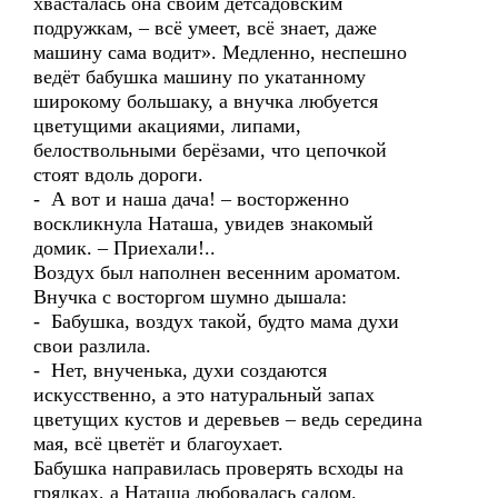
хвасталась она своим детсадовским
подружкам, – всё умеет, всё знает, даже
машину сама водит». Медленно, неспешно
ведёт бабушка машину по укатанному
широкому большаку, а внучка любуется
цветущими акациями, липами,
белоствольными берёзами, что цепочкой
стоят вдоль дороги.
- А вот и наша дача! – восторженно
воскликнула Наташа, увидев знакомый
домик. – Приехали!..
Воздух был наполнен весенним ароматом.
Внучка с восторгом шумно дышала:
- Бабушка, воздух такой, будто мама духи
свои разлила.
- Нет, внученька, духи создаются
искусственно, а это натуральный запах
цветущих кустов и деревьев – ведь середина
мая, всё цветёт и благоухает.
Бабушка направилась проверять всходы на
грядках, а Наташа любовалась садом.