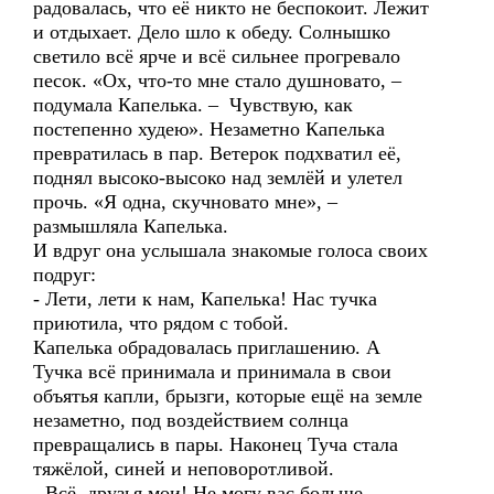
радовалась, что её никто не беспокоит. Лежит
и отдыхает. Дело шло к обеду. Солнышко
светило всё ярче и всё сильнее прогревало
песок. «Ох, что-то мне стало душновато, –
подумала Капелька. – Чувствую, как
постепенно худею». Незаметно Капелька
превратилась в пар. Ветерок подхватил её,
поднял высоко-высоко над землёй и улетел
прочь. «Я одна, скучновато мне», –
размышляла Капелька.
И вдруг она услышала знакомые голоса своих
подруг:
- Лети, лети к нам, Капелька! Нас тучка
приютила, что рядом с тобой.
Капелька обрадовалась приглашению. А
Тучка всё принимала и принимала в свои
объятья капли, брызги, которые ещё на земле
незаметно, под воздействием солнца
превращались в пары. Наконец Туча стала
тяжёлой, синей и неповоротливой.
- Всё, друзья мои! Не могу вас больше