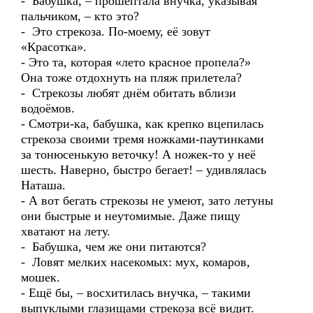
- Бабушка, – прошептала внучка, указывая
пальчиком, – кто это?
- Это стрекоза. По-моему, её зовут
«Красотка».
- Это та, которая «лето красное пропела?»
Она тоже отдохнуть на пляж прилетела?
- Стрекозы любят днём обитать вблизи
водоёмов.
- Смотри-ка, бабушка, как крепко вцепилась
стрекоза своими тремя ножками-паутинками
за тонюсенькую веточку! А ножек-то у неё
шесть. Наверно, быстро бегает! – удивлялась
Наташа.
- А вот бегать стрекозы не умеют, зато летуны
они быстрые и неутомимые. Даже пищу
хватают на лету.
- Бабушка, чем же они питаются?
- Ловят мелких насекомых: мух, комаров,
мошек.
- Ещё бы, – восхитилась внучка, – такими
выпуклыми глазищами стрекоза всё видит.