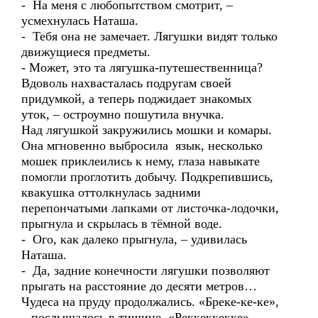
- На меня с любопытством смотрит, –
усмехнулась Наташа.
- Тебя она не замечает. Лягушки видят только
движущиеся предметы.
- Может, это та лягушка-путешественница?
Вдоволь нахвасталась подругам своей
придумкой, а теперь поджидает знакомых
уток, – остроумно пошутила внучка.
Над лягушкой закружились мошки и комары.
Она мгновенно выбросила язык, несколько
мошек приклеились к нему, глаза навыкате
помогли проглотить добычу. Подкрепившись,
квакушка оттолкнулась задними
перепончатыми лапками от листочка-лодочки,
прыгнула и скрылась в тёмной воде.
- Ого, как далеко прыгнула, – удивилась
Наташа.
- Да, задние конечности лягушки позволяют
прыгать на расстояние до десяти метров…
Чудеса на пруду продолжались. «Бреке-ке-ке»,
– послышалось в тишине. «Реккеккекке», –