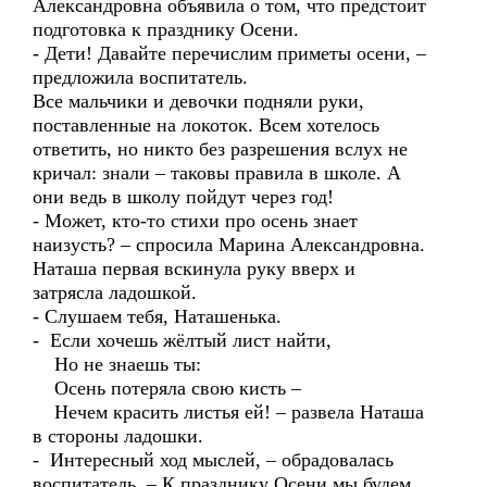
Александровна объявила о том, что предстоит
подготовка к празднику Осени.
- Дети! Давайте перечислим приметы осени, –
предложила воспитатель.
Все мальчики и девочки подняли руки,
поставленные на локоток. Всем хотелось
ответить, но никто без разрешения вслух не
кричал: знали – таковы правила в школе. А
они ведь в школу пойдут через год!
- Может, кто-то стихи про осень знает
наизусть? – спросила Марина Александровна.
Наташа первая вскинула руку вверх и
затрясла ладошкой.
- Слушаем тебя, Наташенька.
- Если хочешь жёлтый лист найти,
Но не знаешь ты:
Осень потеряла свою кисть –
Нечем красить листья ей! – развела Наташа
в стороны ладошки.
- Интересный ход мыслей, – обрадовалась
воспитатель. – К празднику Осени мы будем