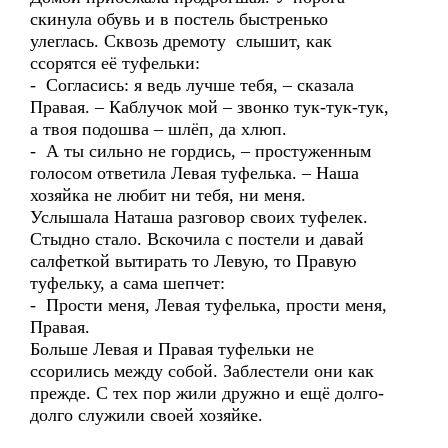
скинула обувь и в постель быстренько
улеглась. Сквозь дремоту слышит, как
ссорятся её туфельки:
- Согласись: я ведь лучше тебя, – сказала
Правая. – Каблучок мой – звонко тук-тук-тук,
а твоя подошва – шлёп, да хлюп.
- А ты сильно не гордись, – простуженным
голосом ответила Левая туфелька. – Наша
хозяйка не любит ни тебя, ни меня.
Услышала Наташа разговор своих туфелек.
Стыдно стало. Вскочила с постели и давай
салфеткой вытирать то Левую, то Правую
туфельку, а сама шепчет:
- Прости меня, Левая туфелька, прости меня,
Правая.
Больше Левая и Правая туфельки не
ссорились между собой. Заблестели они как
прежде. С тех пор жили дружно и ещё долго-
долго служили своей хозяйке.