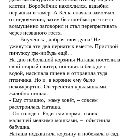
клетки. Воробейчик нахохлился, вздыбил
пёрышки и замер. А Кеша сначала замолчал
от недоумения, затем быстро-быстро что-то
возмущённо заговорил и стал перепрыгивать
через незваного гостя.
- Внученька, добрая твоя душа! Не
уживутся эти два пернатых вместе. Пристрой
пичужку где-нибудь ещё…
На дно небольшой корзины Наташа постелила
свой старый свитер, поставила блюдце с
водой, насыпала пшена и отправила туда
птенчика. Но и в корзине ему было
некомфортно. Он трепетал крылышками,
жалобно пищал.
- Ему страшно, маму зовёт, – совсем
расстроилась Наташа.
- Он голоден. Родители кормят своих
малышей мелкими мошками, – объяснила
бабушка.
Наташа подхватила корзину и побежала в сад.