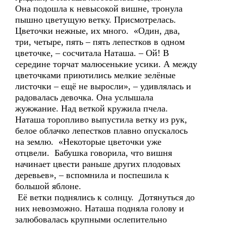
Она подошла к невысокой вишне, тронула
пышно цветущую ветку. Присмотрелась.
Цветочки нежные, их много. «Один, два,
три, четыре, пять – пять лепестков в одном
цветочке, – сосчитала Наташа. – Ой! В
середине торчат малюсенькие усики. А между
цветочками приютились мелкие зелёные
листочки – ещё не выросли», – удивлялась и
радовалась девочка. Она услышала
жужжание. Над веткой кружила пчела.
Наташа торопливо выпустила ветку из рук,
белое облачко лепестков плавно опускалось
на землю. «Некоторые цветочки уже
отцвели. Бабушка говорила, что вишня
начинает цвести раньше других плодовых
деревьев», – вспомнила и поспешила к
большой яблоне.
Её ветки поднялись к солнцу. Дотянуться до
них невозможно. Наташа подняла голову и
залюбовалась крупными ослепительно