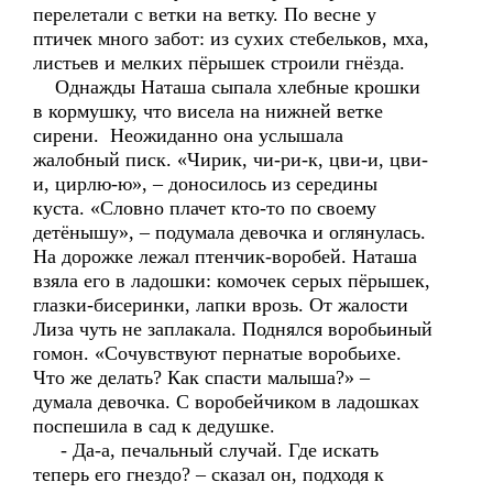
перелетали с ветки на ветку. По весне у
птичек много забот: из сухих стебельков, мха,
листьев и мелких пёрышек строили гнёзда.
Однажды Наташа сыпала хлебные крошки
в кормушку, что висела на нижней ветке
сирени. Неожиданно она услышала
жалобный писк. «Чирик, чи-ри-к, цви-и, цви-
и, цирлю-ю», – доносилось из середины
куста. «Словно плачет кто-то по своему
детёнышу», – подумала девочка и оглянулась.
На дорожке лежал птенчик-воробей. Наташа
взяла его в ладошки: комочек серых пёрышек,
глазки-бисеринки, лапки врозь. От жалости
Лиза чуть не заплакала. Поднялся воробьиный
гомон. «Сочувствуют пернатые воробьихе.
Что же делать? Как спасти малыша?» –
думала девочка. С воробейчиком в ладошках
поспешила в сад к дедушке.
- Да-а, печальный случай. Где искать
теперь его гнездо? – сказал он, подходя к