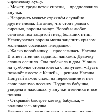
сиреневому кусту.
- Может, среди веток сирени, – предположила
внучка.
- Навредить можем: стряхнём случайно
другие гнёзда. На липе, что стоит рядом с
сиренью, вороны живут. Воробьи любят
селиться под защитой гнёзд больших птиц.
Неаккуратная ворона могла зацепить крылом
маленькое соседское гнёздышко.
- Жалко воробьишку, – прослезилась Наташа.
В ответ птенчик задвигал лапками. Девочку
словно осенило. Она побежала в дом. У окна
на тумбочке стояла клетка с попугаем. «Пусть
поживёт вместе с Кешей», – решила Наташа.
Попугай важно сидел на перекладине и пел
свою главную песенку. Подошла бабушка,
увидела в ладошках у внучки птенчика и всё
поняла.
- Открывай быстрее клетку, бабушка, –
волновалась внучка.
Девочка аккуратно опустила птичку на дно