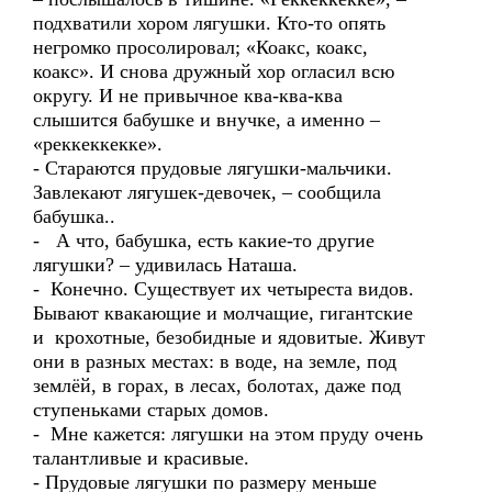
подхватили хором лягушки. Кто-то опять
негромко просолировал; «Коакс, коакс,
коакс». И снова дружный хор огласил всю
округу. И не привычное ква-ква-ква
слышится бабушке и внучке, а именно –
«реккеккекке».
- Стараются прудовые лягушки-мальчики.
Завлекают лягушек-девочек, – сообщила
бабушка..
- А что, бабушка, есть какие-то другие
лягушки? – удивилась Наташа.
- Конечно. Существует их четыреста видов.
Бывают квакающие и молчащие, гигантские
и крохотные, безобидные и ядовитые. Живут
они в разных местах: в воде, на земле, под
землёй, в горах, в лесах, болотах, даже под
ступеньками старых домов.
- Мне кажется: лягушки на этом пруду очень
талантливые и красивые.
- Прудовые лягушки по размеру меньше