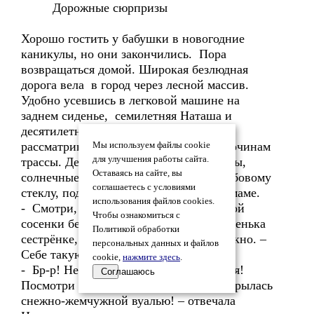
Дорожные сюрпризы
Хорошо гостить у бабушки в новогодние
каникулы, но они закончились. Пора
возвращаться домой. Широкая безлюдная
дорога вела в город через лесной массив.
Удобно усевшись в легковой машине на
заднем сиденье, семилетняя Наташа и
десятилетняя Настя с удовольствием
рассматривали деревья, росшие по обочинам
Мы используем файлы cookie
для улучшения работы сайта.
трассы. Детские восторженные возгласы,
Оставаясь на сайте, вы
солнечные лучики, скользившие по лобовому
соглашаетесь с условиями
стеклу, поднимали настроение папе и маме.
использования файлов cookies.
- Смотри, смотри, какая классная у этой
Чтобы ознакомиться с
сосенки белая шубка! – кричала Наташенька
Политикой обработки
сестрёнке, тыча пальчиком в боковое окно. –
персональных данных и файлов
Себе такую хочешь?
cookie,
нажмите здесь
.
- Бр-р! Не хочу! Она снежная, холодная!
Соглашаюсь
Посмотри лучше на эту берёзку, что укрылась
снежно-жемчужной вуалью! – отвечала