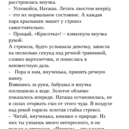
расстроилась внучка.
- Успокойся, Наташа. Летать хвостом вперёд
– это их нормальное состояние. А каждая
пара крылышек машет у стрекоз
самостоятельно.
- Прощай, «Красотка»! – взмахнула внучка
рукой.
А стрекоза, будто услышала девочку, зависла
на несколько секунд над речной травинкой,
словно вертолетчик, и понеслась в
неизвестную даль.
- Пора и нам, внученька, принять речную
ванну.
Взявшись за руки, бабушка и внучка
поспешили к воде. Золотое облачко
показалось впереди. Наташа остановилась, не
в силах оторвать глаз от этого чуда. В воздухе
над рекой парила золотая стайка стрекоз.
- Читай, внученька, книжки о природе. Из
них ты узнаешь много интересного, и не
только о стрекозах. «Природа – это кладезь