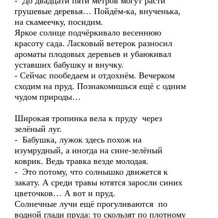
- До двадцати пяти метров могут расти
грушевые деревья… Пойдём-ка, внученька,
на скамеечку, посидим.
Яркое солнце подчёркивало весеннюю
красоту сада. Ласковый ветерок разносил
ароматы плодовых деревьев и убаюкивал
уставших бабушку и внучку.
- Сейчас пообедаем и отдохнём. Вечерком
сходим на пруд. Познакомишься ещё с одним
чудом природы…
Широкая тропинка вела к пруду через
зелёный луг.
- Бабушка, лужок здесь похож на
изумрудный, а иногда на сине-зелёный
коврик. Ведь травка везде молодая.
- Это потому, что солнышко движется к
закату. А среди травы ютятся заросли синих
цветочков… А вот и пруд.
Солнечные лучи ещё прогуливаются по
водной глади пруда: то скользят по плотному