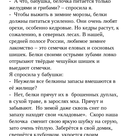
- А что, бабушка, белочка питается только
желудями и грибами? – спросила я.
- Чтобы выжить в зимние морозы, белки
должны питаться усиленно. Они очень любят
орехи, особенно кедровые. Но кедры растут, к
сожалению, в северных лесах. В нашей,
средней полосе России, любимое зимнее
лакомство – это семечки еловых и сосновых
шишек. Белки своими острыми зубами ловко
отгрызают твёрдые чешуйки шишек и
выедают семечки.
Я спросила у бабушки:
- Неужели все белкины запасы вмешаются в
её жилище?
- Нет, белки прячут их в брошенных дуплах,
в сухой траве, в зарослях мха. Прячут и
забывают. Но зимой даже сквозь снег по
запаху находят свои «кладовые». Скоро наша
белочка сменит свою яркую шубку на серую,
зато очень тёплую. Заберётся в свой домик,
свернётся клубочком, укроется своим