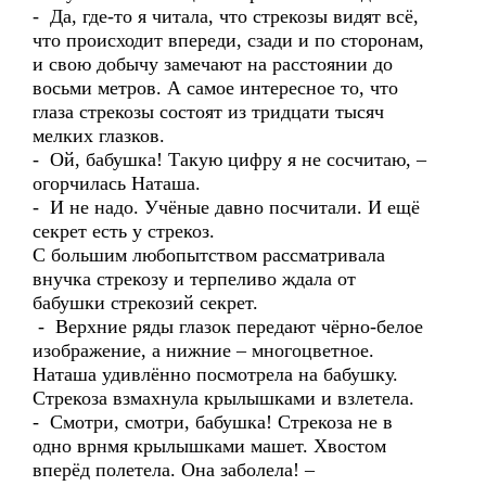
- Да, где-то я читала, что стрекозы видят всё,
что происходит впереди, сзади и по сторонам,
и свою добычу замечают на расстоянии до
восьми метров. А самое интересное то, что
глаза стрекозы состоят из тридцати тысяч
мелких глазков.
- Ой, бабушка! Такую цифру я не сосчитаю, –
огорчилась Наташа.
- И не надо. Учёные давно посчитали. И ещё
секрет есть у стрекоз.
С большим любопытством рассматривала
внучка стрекозу и терпеливо ждала от
бабушки стрекозий секрет.
- Верхние ряды глазок передают чёрно-белое
изображение, а нижние – многоцветное.
Наташа удивлённо посмотрела на бабушку.
Стрекоза взмахнула крылышками и взлетела.
- Смотри, смотри, бабушка! Стрекоза не в
одно врнмя крылышками машет. Хвостом
вперёд полетела. Она заболела! –