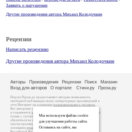
Заявить о нарушении
Другие произведения автора Михаил Колодочкин
Рецензии
Написать рецензию
Другие произведения автора Михаил Колодочкин
Авторы
Произведения
Рецензии
Поиск
Магазин
Вход для авторов
О портале
Стихи.ру
Проза.ру
Портал Проза.ру предоставляет авторам возможность
свободной публикации своих литературных произведений в
сети Интернет на основании
пользовательского договора
.
Все авторские права на произведения принадлежат авторам
и охраняются
законом
. Перепечатка произведений возможна
Мы используем файлы cookie
только с согласия его автора, к которому вы можете
обратиться на его авторской странице. Ответственность за
для улучшения работы сайта.
тексты произведений авторы несут самостоятельно на
Оставаясь на сайте, вы
основании
правил публикации
и
законодательства
Российской Федерации
. Данные пользователей