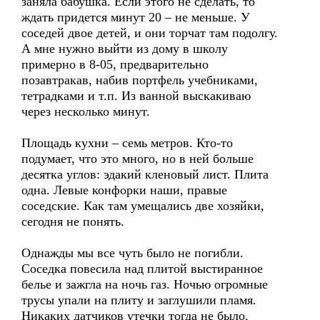
заняла бабушка. Если этого не сделать, то
ждать придется минут 20 – не меньше. У
соседей двое детей, и они торчат там подолгу.
А мне нужно выйти из дому в школу
примерно в 8-05, предварительно
позавтракав, набив портфель учебниками,
тетрадками и т.п. Из ванной выскакиваю
через несколько минут.
Площадь кухни – семь метров. Кто-то
подумает, что это много, но в ней больше
десятка углов: эдакий кленовый лист. Плита
одна. Левые конфорки наши, правые
соседские. Как там умещались две хозяйки,
сегодня не понять.
Однажды мы все чуть было не погибли.
Соседка повесила над плитой выстиранное
белье и зажгла на ночь газ. Ночью огромные
трусы упали на плиту и заглушили пламя.
Никаких датчиков утечки тогда не было.