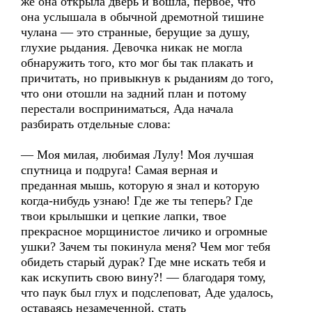
же она открыла дверь и вошла, первое, что
она услышала в обычной дремотной тишине
чулана — это странные, берущие за душу,
глухие рыдания. Девочка никак не могла
обнаружить того, кто мог бы так плакать и
причитать, но привыкнув к рыданиям до того,
что они отошли на задний план и потому
перестали восприниматься, Ада начала
разбирать отдельные слова:
— Моя милая, любимая Лулу! Моя лучшая
спутница и подруга! Самая верная и
преданная мышь, которую я знал и которую
когда-нибудь узнаю! Где же ты теперь? Где
твои крылышки и цепкие лапки, твое
прекрасное морщинистое личико и огромные
ушки? Зачем ты покинула меня? Чем мог тебя
обидеть старый дурак? Где мне искать тебя и
как искупить свою вину?! — благодаря тому,
что паук был глух и подслеповат, Аде удалось,
оставаясь незамеченной, стать