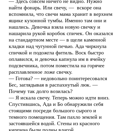
— Здесь совсем ничего не видно. Нужно
найти фонарь. Или свечу, — вскоре она
вспомнила, что свечи мама хранит в верхнем
ящике кухонной тумбы. Именно там они и
нашлись. Девочка взяла новую свечку и
нашарила рукой коробок спичек. Он оказался
на стандартном месте — в щели каменной
кладки над чугунной печью. Ада чиркнула
спичкой и подожгла фитиль. Воск быстро
оплавился, и девочка капнула им в ячейку
подсвечника, потом поместила на горячее
расплавленное ложе свечку.
— Готова? — недовольно поинтересовался
Бес, заглядывая в распахнутый люк. —
Почему так долго возилась?
— Я искала свечу. Теперь можно идти вниз.
Спустившись, Ада и Бо обнаружили себя
стоящими посреди большого сырого и
темного помещения. Там пахло землей и
застоявшейся водой. Стены из красного
кирпича были полны влагой.