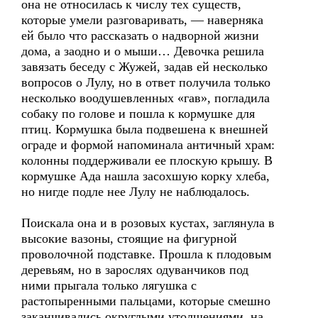
она не относилась к числу тех существ,
которые умели разговаривать, — наверняка
ей было что рассказать о надворной жизни
дома, а заодно и о мыши… Девочка решила
завязать беседу с Жужей, задав ей несколько
вопросов о Лулу, но в ответ получила только
несколько воодушевленных «гав», погладила
собаку по голове и пошла к кормушке для
птиц. Кормушка была подвешена к внешней
ограде и формой напоминала античный храм:
колонны поддерживали ее плоскую крышу. В
кормушке Ада нашла засохшую корку хлеба,
но нигде подле нее Лулу не наблюдалось.
Поискала она и в розовых кустах, заглянула в
высокие вазоны, стоящие на фигурной
проволочной подставке. Прошла к плодовым
деревьям, но в зарослях одуванчиков под
ними прыгала только лягушка с
растопыренными пальцами, которые смешно
заканчивались округлыми утолщениями на