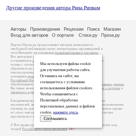
Другие произведения автора Рина Рипвам
Авторы
Произведения
Рецензии
Поиск
Магазин
Вход для авторов
О портале
Стихи.ру
Проза.ру
Портал Проза.ру предоставляет авторам возможность
свободной публикации своих литературных произведений в
сети Интернет на основании
пользовательского договора
.
Все авторские права на произведения принадлежат авторам
и охраняются
законом
. Перепечатка произведений возможна
Мы используем файлы cookie
только с согласия его автора, к которому вы можете
обратиться на его авторской странице. Ответственность за
для улучшения работы сайта.
тексты произведений авторы несут самостоятельно на
Оставаясь на сайте, вы
основании
правил публикации
и
законодательства
Российской Федерации
. Данные пользователей
соглашаетесь с условиями
обрабатываются на основании
Политики обработки персональных данных
.
использования файлов cookies.
Вы также можете посмотреть более подробную
информацию о портале
и
связаться с администрацией
.
Чтобы ознакомиться с
Политикой обработки
Ежедневная аудитория портала Проза.ру – порядка 100 тысяч
посетителей, которые в общей сумме просматривают более полумиллиона
персональных данных и файлов
страниц по данным счетчика посещаемости, который расположен справа
cookie,
нажмите здесь
.
от этого текста. В каждой графе указано по две цифры: количество
просмотров и количество посетителей.
Соглашаюсь
© Все права принадлежат авторам, 2000-2026. Портал работает под
эгидой
Российского союза писателей
.
18+