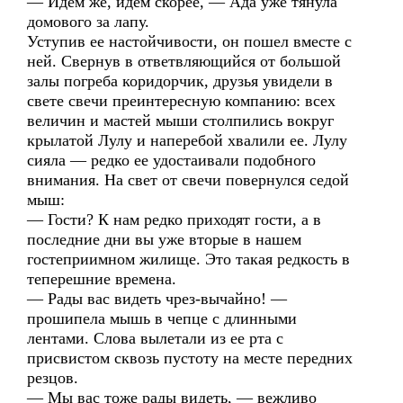
— Идем же, идем скорее, — Ада уже тянула
домового за лапу.
Уступив ее настойчивости, он пошел вместе с
ней. Свернув в ответвляющийся от большой
залы погреба коридорчик, друзья увидели в
свете свечи преинтересную компанию: всех
величин и мастей мыши столпились вокруг
крылатой Лулу и наперебой хвалили ее. Лулу
сияла — редко ее удостаивали подобного
внимания. На свет от свечи повернулся седой
мыш:
— Гости? К нам редко приходят гости, а в
последние дни вы уже вторые в нашем
гостеприимном жилище. Это такая редкость в
теперешние времена.
— Рады вас видеть чрез-вычайно! —
прошипела мышь в чепце с длинными
лентами. Слова вылетали из ее рта с
присвистом сквозь пустоту на месте передних
резцов.
— Мы вас тоже рады видеть, — вежливо