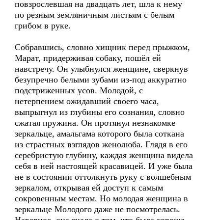
повзрослевшая на двадцать лет, шла к нему
по резным земляничным листьям с белым
грибом в руке.
Собравшись, словно хищник перед прыжком,
Марат, придерживая собаку, пошёл ей
навстречу. Он улыбнулся женщине, сверкнув
безупречно белыми зубами из-под аккуратно
подстриженных усов. Молодой, с
нетерпением ожидавший своего часа,
выпрыгнул из глубины его сознания, словно
сжатая пружина. Он протянул незнакомке
зеркальце, амальгама которого была соткана
из страстных взглядов женолюба. Глядя в его
серебристую глубину, каждая женщина видела
себя в ней настоящей красавицей. И уже была
не в состоянии оттолкнуть руку с волшебным
зеркалом, открывая ей доступ к самым
сокровенным местам. Но молодая женщина в
зеркальце Молодого даже не посмотрелась.