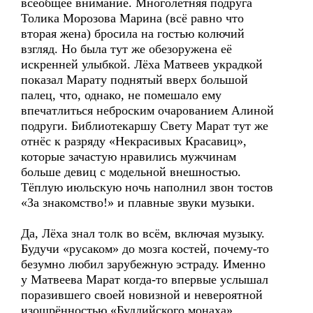
всеобщее внимание. Многолетняя подруга
Толика Морозова Марина (всё равно что
вторая жена) бросила на гостью колючий
взгляд. Но была тут же обезоружена её
искренней улыбкой. Лёха Матвеев украдкой
показал Марату поднятый вверх большой
палец, что, однако, не помешало ему
впечатлиться неброским очарованием Алиной
подруги. Библиотекаршу Свету Марат тут же
отнёс к разряду «Некрасивых Красавиц»,
которые зачастую нравились мужчинам
больше девиц с модельной внешностью.
Тёплую июльскую ночь наполнил звон тостов
«За знакомство!» и плавные звуки музыки.
Да, Лёха знал толк во всём, включая музыку.
Будучи «русаком» до мозга костей, почему-то
безумно любил зарубежную эстраду. Именно
у Матвеева Марат когда-то впервые услышал
поразившего своей новизной и невероятной
изощрённостью «Буддийского монаха»