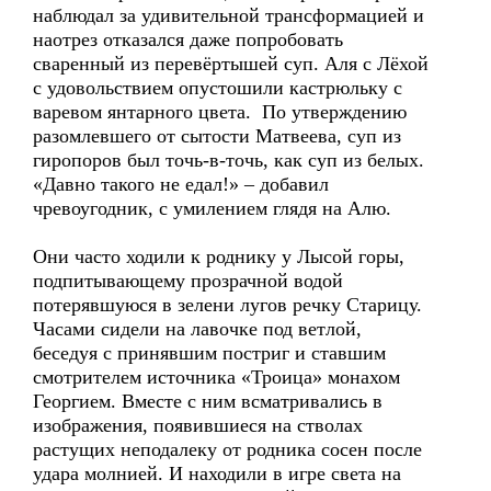
наблюдал за удивительной трансформацией и
наотрез отказался даже попробовать
сваренный из перевёртышей суп. Аля с Лёхой
с удовольствием опустошили кастрюльку с
варевом янтарного цвета. По утверждению
разомлевшего от сытости Матвеева, суп из
гиропоров был точь-в-точь, как суп из белых.
«Давно такого не едал!» – добавил
чревоугодник, с умилением глядя на Алю.
Они часто ходили к роднику у Лысой горы,
подпитывающему прозрачной водой
потерявшуюся в зелени лугов речку Старицу.
Часами сидели на лавочке под ветлой,
беседуя с принявшим постриг и ставшим
смотрителем источника «Троица» монахом
Георгием. Вместе с ним всматривались в
изображения, появившиеся на стволах
растущих неподалеку от родника сосен после
удара молнией. И находили в игре света на