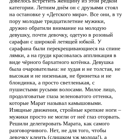
довелось встретить женщину из этой редкой
категории. Летним днём он с друзьями стоял
на остановке у «Детского мира». Все они, в ту
пору молодые тридцатилетние мужики,
дружно обратили внимание на молодую
девушку, почти девочку, одетую в розовый
сарафан с широкой летящей юбкой. У
сарафана были перекрещивающиеся на спине
лямки, а на груди красовалась аппликация в
виде чёрного бархатного котёнка. Девушка
была очаровательна: не худая и не толстая, не
высокая и не низенькая, не брюнетка и не
блондинка, а просто светленькая, с
пушистыми русыми волосами. Милое лицо,
продолговатые глаза зеленоватого оттенка,
которые Марат называл камышовыми.
Изящные движения, стройные крепкие ноги –
мужики просто не могли от неё глаз оторвать.
Решили делегировать Марата, как самого
разговорчивого. Нет, не для того, чтобы
девочку клеить (слишком уж молода!), а