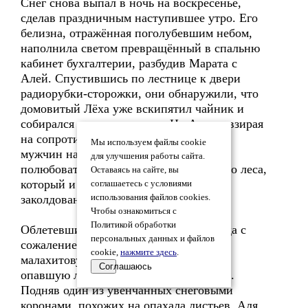
Снег снова выпал в ночь на воскресенье,
сделав праздничным наступившее утро. Его
белизна, отражённая поголубевшим небом,
наполнила светом превращённый в спальню
кабинет бухгалтерии, разбудив Марата с
Алей. Спустившись по лестнице к двери
радиорубки-сторожки, они обнаружили, что
домовитый Лёха уже вскипятил чайник и
собирался жарить яичницу. Но Аля, невзирая
на сопротивление Матвеева, потащила
Мы используем файлы cookie
мужчин на утреннюю прогулку, чтобы
для улучшения работы сайта.
полюбоваться красотой преображённого леса,
Оставаясь на сайте, вы
который и впрямь теперь походил на
соглашаетесь с условиями
заколдованный.
использования файлов cookies.
Чтобы ознакомиться с
Политикой обработки
Облетевшие каштаны у парадного входа с
персональных данных и файлов
сожалением взирали на свою некогда
cookie,
нажмите здесь
.
малахитовую, а теперь ставшую бурой
Соглашаюсь
опавшую листву, зябко поводя плечами.
Подняв один из увенчанных снеговыми
коронами, похожих на опахала листьев, Аля