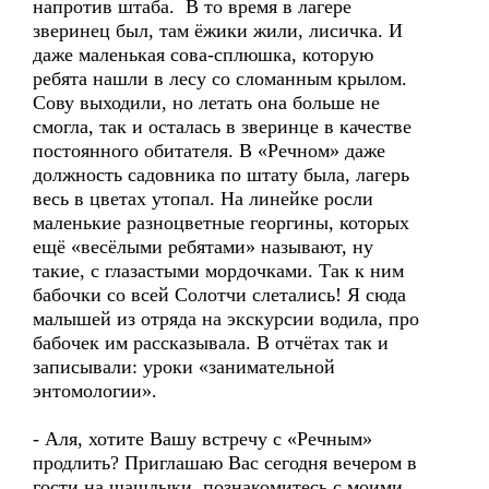
напротив штаба. В то время в лагере
зверинец был, там ёжики жили, лисичка. И
даже маленькая сова-сплюшка, которую
ребята нашли в лесу со сломанным крылом.
Сову выходили, но летать она больше не
смогла, так и осталась в зверинце в качестве
постоянного обитателя. В «Речном» даже
должность садовника по штату была, лагерь
весь в цветах утопал. На линейке росли
маленькие разноцветные георгины, которых
ещё «весёлыми ребятами» называют, ну
такие, с глазастыми мордочками. Так к ним
бабочки со всей Солотчи слетались! Я сюда
малышей из отряда на экскурсии водила, про
бабочек им рассказывала. В отчётах так и
записывали: уроки «занимательной
энтомологии».
- Аля, хотите Вашу встречу с «Речным»
продлить? Приглашаю Вас сегодня вечером в
гости на шашлыки, познакомитесь с моими