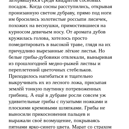
затерявшуюся среди квадратов сосновых
посадок. Когда сосны расступились, открывая
пронизанную светом дубраву, прямо под ноги
им бросились золотистые россыпи лисичек,
похожих на веснушки, примостившиеся на
курносом девичьем носу. От аромата дубов
кружилась голова, хотелось просто
помедитировать в высокой траве, глядя на их
причудливо вырезанные лёгкие листья. Но
белые грибы-дубовики отвлекали, выныривая
из прошлогодней медно-рыжей листвы и
переплетений цветочных стебельков.
Приходилось нагибаться и тщательно
выкручивать их из лесного ложа, присыпая
землёй тонкую паутинку потревоженных
грибниц. А ещё в дубраве росли совсем уж
удивительные грибы с пузатыми ножками и
плоскими кремовыми шляпками. Грибы не
выносили прикосновения пальцев и
выражали своё возмущение, покрываясь
пятнами ярко-синего цвета. Марат со страхом