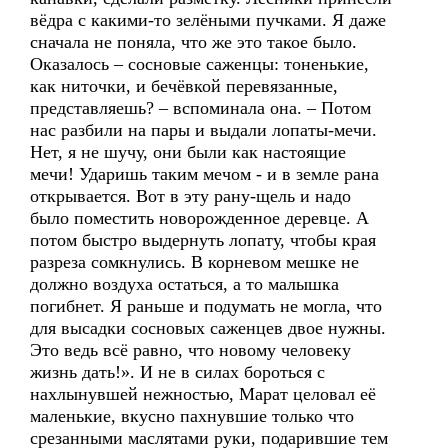
вёдра с какими-то зелёными пучками. Я даже
сначала не поняла, что же это такое было.
Оказалось – сосновые саженцы: тоненькие,
как ниточки, и бечёвкой перевязанные,
представляешь? – вспоминала она. – Потом
нас разбили на пары и выдали лопаты-мечи.
Нет, я не шучу, они были как настоящие
мечи! Ударишь таким мечом - и в земле рана
открывается. Вот в эту рану-щель и надо
было поместить новорожденное деревце. А
потом быстро выдернуть лопату, чтобы края
разреза сомкнулись. В корневом мешке не
должно воздуха остаться, а то малышка
погибнет. Я раньше и подумать не могла, что
для высадки сосновых саженцев двое нужны.
Это ведь всё равно, что новому человеку
жизнь дать!». И не в силах бороться с
нахлынувшей нежностью, Марат целовал её
маленькие, вкусно пахнувшие только что
срезанными маслятами руки, подарившие тем