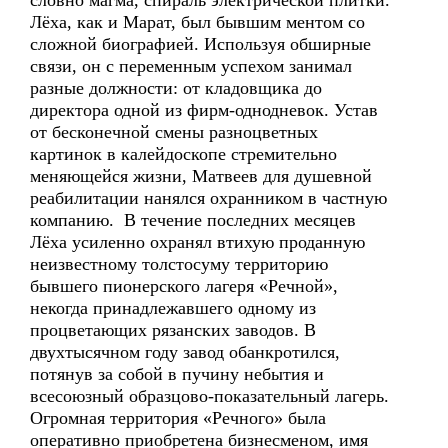
словно магма, спираль электрической плитки.
Лёха, как и Марат, был бывшим ментом со
сложной биографией. Используя обширные
связи, он с переменным успехом занимал
разные должности: от кладовщика до
директора одной из фирм-однодневок. Устав
от бесконечной смены разноцветных
картинок в калейдоскопе стремительно
меняющейся жизни, Матвеев для душевной
реабилитации нанялся охранником в частную
компанию. В течение последних месяцев
Лёха усиленно охранял втихую проданную
неизвестному толстосуму территорию
бывшего пионерского лагеря «Речной»,
некогда принадлежавшего одному из
процветающих рязанских заводов. В
двухтысячном году завод обанкротился,
потянув за собой в пучину небытия и
всесоюзный образцово-показательный лагерь.
Огромная территория «Речного» была
оперативно приобретена бизнесменом, имя