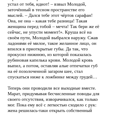
устал от тебя, идиот! – взвыл Молодой,
заточённый в тесном пространстве его
мыслей. – Дался тебе этот чёртов сарафан!
Она, не она – какая тебе разница! Такая
женщина перед тобой – мечта! Так бери же её
сейчас, не упусти момент!». Круша всё на
своём пути, Молодой выбрался наружу. Сжав
ладонями её милое, такое желанное лицо, он
впился в приоткрытые губы. Да так, что
прокусил нижнюю, из которой показалась
рубиновая капелька крови. Молодой кровь
выпил, а потом, оставляя алые отпечатки губ
на её позолоченной загаром шее, стал
спускаться ниже к ложбинке между грудей…
Теперь они проводили все выходные вместе.
Марат, придумывая бесчисленные поводы для
своего отсутствия, изворачивался, как только
мог. Пока ему всё с легкостью сходило с рук:
жена решилась-таки открыть собственный