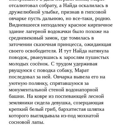
отсалютовал собрату, а Найда оскалилась в
дружелюбной улыбке, признав в гипсовой
овчарке пусть дальнюю, но все-таки, родню.
Видневшееся неподалеку красное кирпичное
здание лагерной водокачки было похоже на
средневековый замок, где томилась в
заточении сказочная принцесса, ожидающая
своего освободителя. И тут Найда натянула
поводок, рванувшись к зарослям пушистых
молодых сосёнок. С трудом удерживая
рвущуюся с поводка собаку, Марат
последовал за ней. Овчарка вывела его на
уютную полянку, спрятавшуюся за
монументальной стеной водонапорной
башни. На ковре из поспевающей лесной
земляники сидела девушка, созерцающая
крепкий белый гриб, бархатистая шляпка
которого выглядывала из-под мохнатой
сосновой лапы.