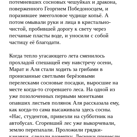
потемневших сосновых чешуйках и дракона,
поверженного Георгием Победоносцем, и
поразившее змееголовое чудище копьё. А
потом омывали руки и лица в кристально-
чистой, пробившей дорогу к свету через
песчаные пласты воде, и уносили с собой
частицу её благодати.
Когда тепло угасающего лета сменилось
прохладой спешащей ему навстречу осени,
Марат и Аля стали ходить за грибами в
пронизанные светлыми берёзовыми
перелесками сосновые посадки, выросшие на
месте когда-то сгоревшего леса. На одной из
уже позолоченных первыми монетками
опавших листьев полянок Аля рассказала ему,
как когда-то сама высаживала здесь сосны.
«Нас, студентов, привезли на субботник на
автобусах. Сгоревший лес уже выкорчевали,
землю перепахали. Проложили грядки-
канавки, сделали разметку. Лесники принесли