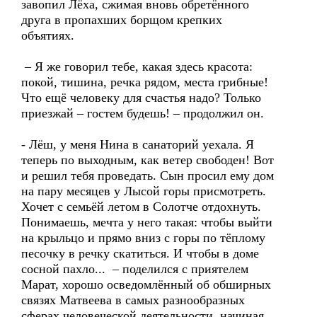
завопил Лёха, сжимая вновь обретённого
друга в пропахших борщом крепких
объятиях.
– Я же говорил тебе, какая здесь красота:
покой, тишина, речка рядом, места грибные!
Что ещё человеку для счастья надо? Только
приезжай – гостем будешь! – продолжил он.
- Лёш, у меня Нина в санаторий уехала. Я
теперь по выходным, как ветер свободен! Вот
и решил тебя проведать. Сын просил ему дом
на пару месяцев у Лысой горы присмотреть.
Хочет с семьёй летом в Солотче отдохнуть.
Понимаешь, мечта у него такая: чтобы выйти
на крыльцо и прямо вниз с горы по тёплому
песочку в речку скатиться. И чтобы в доме
сосной пахло... – поделился с приятелем
Марат, хорошо осведомлённый об обширных
связях Матвеева в самых разнообразных
сферах человеческой деятельности, начиная