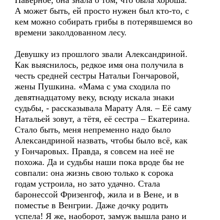
Наверное, она знала о том, что была хороша.
А может быть, ей просто нужен был кто-то, с
кем можно собирать грибы в потерявшемся во
времени заколдованном лесу.
Девушку из прошлого звали Александриной.
Как выяснилось, редкое имя она получила в
честь средней сестры Натальи Гончаровой,
жены Пушкина. «Мама с ума сходила по
девятнадцатому веку, всюду искала знаки
судьбы, - рассказывала Марату Аля. – Её саму
Натальей зовут, а тётя, её сестра – Екатерина.
Стало быть, меня непременно надо было
Александриной назвать, чтобы было всё, как
у Гончаровых. Правда, я совсем на неё не
похожа. Да и судьбы наши пока вроде бы не
совпали: она жизнь свою только к сорока
годам устроила, но зато удачно. Стала
баронессой Фризенгоф, жила и в Вене, и в
поместье в Венгрии. Даже дочку родить
успела! Я же, наоборот, замуж вышла рано и