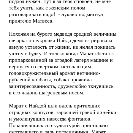
подход нужен. Тут я за тебя спокоен, не мне
тебя учить, как с женским полом
разговаривать надо! - лукаво подмигнул
приятелю Матвеев.
Похожая на бурого медведя средней величины
овчарка-полукровка Найда демонстрировала
явную усталость от жизни, не желая покидать
уютную будку. И только когда Марат сбегал к
припаркованной за оградой лагеря машине и
вернулся со свёртком, источающим
головокружительный аромат ветчинно-
рубленой колбасы, собака проявила
заинтересованность, дружелюбно ткнувшись
в его ладонь шагреневым носом.
Марат с Найдой шли вдоль притихших
отрядных корпусов, заросшей травой линейки
и умолкнувших навсегда фонтанов.
Поравнявшись со скульптурой пристально
смотревшего в даль пограничника, Марат