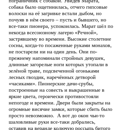
пограничник с собакой. Увидев Марата,
собака было ощетинилась, отчего гипсовые
волоски на её загривке встали дыбом, но
почуяв в нём своего – пусть и бывшего, но
все-таки пионера, успокоилась. Марат шёл по
некогда всесоюзному лагерю «Речной»,
застрявшему во времени. Высокие столетние
сосны, когда-то посаженные руками монахов,
не постарели ни на один день. Они по-
прежнему напоминали стройных девушек,
длинные загорелые ноги которых утопали в
зелёной траве, подсвеченной огоньками
лесных гвоздик, наречённых детворой
«часиками». Пионерские дачи-срубы,
построенные на совесть и выкрашенные в
яркие цвета, героически противостояли
непогоде и времени. Двери были закрыты на
огромные висячие замки, которые сбить было
просто невозможно. А вот до окон чьи-то
шаловливые руки все-таки добрались,
оставив на веранде колючую россыпь битого