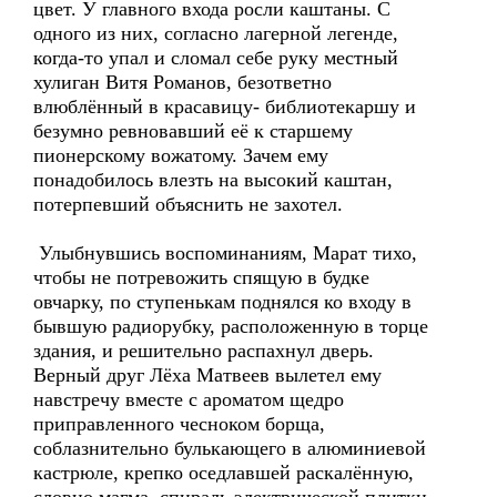
цвет. У главного входа росли каштаны. С
одного из них, согласно лагерной легенде,
когда-то упал и сломал себе руку местный
хулиган Витя Романов, безответно
влюблённый в красавицу- библиотекаршу и
безумно ревновавший её к старшему
пионерскому вожатому. Зачем ему
понадобилось влезть на высокий каштан,
потерпевший объяснить не захотел.
Улыбнувшись воспоминаниям, Марат тихо,
чтобы не потревожить спящую в будке
овчарку, по ступенькам поднялся ко входу в
бывшую радиорубку, расположенную в торце
здания, и решительно распахнул дверь.
Верный друг Лёха Матвеев вылетел ему
навстречу вместе с ароматом щедро
приправленного чесноком борща,
соблазнительно булькающего в алюминиевой
кастрюле, крепко оседлавшей раскалённую,