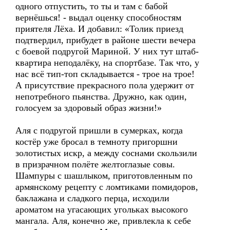
одного отпустить, то ты и там с бабой
вернёшься! - выдал оценку способностям
приятеля Лёха. И добавил: «Толик приезд
подтвердил, прибудет в районе шести вечера
с боевой подругой Мариной. У них тут штаб-
квартира неподалёку, на спортбазе. Так что, у
нас всё тип-топ складывается - трое на трое!
А присутствие прекрасного пола удержит от
непотребного пьянства. Дружно, как один,
голосуем за здоровый образ жизни!»
Аля с подругой пришли в сумерках, когда
костёр уже бросал в темноту пригоршни
золотистых искр, а между соснами скользили
в призрачном полёте желтоглазые совы.
Шампуры с шашлыком, приготовленным по
армянскому рецепту с ломтиками помидоров,
баклажана и сладкого перца, исходили
ароматом на угасающих угольках высокого
мангала. Аля, конечно же, привлекла к себе