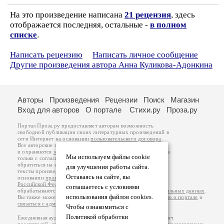
На это произведение написана
21 рецензия
, здесь
отображается последняя, остальные -
в полном
списке
.
Написать рецензию
Написать личное сообщение
Другие произведения автора Анна Куликова-Адонкина
Авторы
Произведения
Рецензии
Поиск
Магазин
Вход для авторов
О портале
Стихи.ру
Проза.ру
Портал Проза.ру предоставляет авторам возможность
свободной публикации своих литературных произведений в
сети Интернет на основании
пользовательского договора
.
Все авторские права на произведения принадлежат авторам
и охраняются
законом
. Перепечатка произведений возможна
Мы используем файлы cookie
только с согласия его автора, к которому вы можете
обратиться на его авторской странице. Ответственность за
для улучшения работы сайта.
тексты произведений авторы несут самостоятельно на
Оставаясь на сайте, вы
основании
правил публикации
и
законодательства
Российской Федерации
. Данные пользователей
соглашаетесь с условиями
обрабатываются на основании
Политики обработки персональных данных
.
использования файлов cookies.
Вы также можете посмотреть более подробную
информацию о портале
и
связаться с администрацией
.
Чтобы ознакомиться с
Политикой обработки
Ежедневная аудитория портала Проза.ру – порядка 100 тысяч