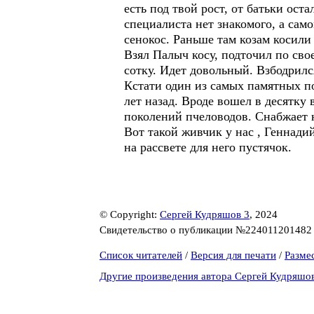
есть под твой рост, от батьки ост
специалиста нет знакомого, а само
сенокос. Раньше там козам косили 
Взял Палыч косу, подточил по сво
сотку. Идет довольный. Взбодрилс
Кстати один из самых памятных по
лет назад. Вроде вошел в десятку 
поколений пчеловодов. Снабжает 
Вот такой живчик у нас , Геннади
на рассвете для него пустячок.
© Copyright:
Сергей Кудряшов 3
, 2024
Свидетельство о публикации №22401120148
Список читателей
/
Версия для печати
/
Разме
Другие произведения автора Сергей Кудряшо