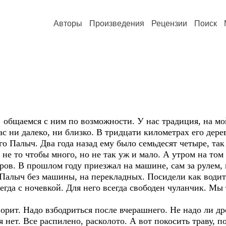
Авторы
Произведения
Рецензии
Поиск
 общаемся с ним по возможности. У нас традиция, на мо
ас ни далеко, ни близко. В тридцати километрах его дере
его Палыч. Два года назад ему было семьдесят четыре, так
не то чтобы много, но не так уж и мало. А утром на том
ров. В прошлом году приезжал на машине, сам за рулем, 
Палыч без машины, на перекладных. Посидели как водитс
сегда с ночевкой. Для него всегда свободен чуланчик. Мы
орит. Надо взбодриться после вчерашнего. Не надо ли др
я нет. Все распилено, расколото. А вот покосить траву, по