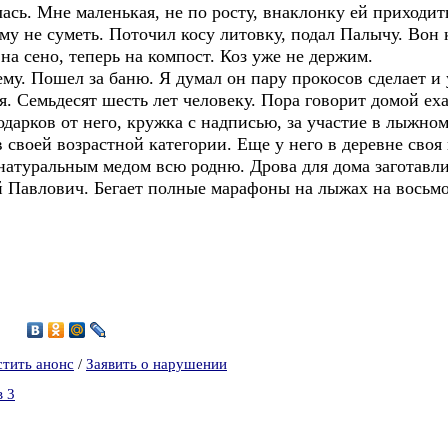
алась. Мне маленькая, не по росту, внаклонку ей приходит
му не суметь. Поточил косу литовку, подал Палычу. Вон к
на сено, теперь на компост. Коз уже не держим.
ему. Пошел за баню. Я думал он пару прокосов сделает и 
я. Семьдесят шесть лет человеку. Пора говорит домой еха
дарков от него, кружка с надписью, за участие в лыжно
в своей возрастной категории. Еще у него в деревне своя
натуральным медом всю родню. Дрова для дома заготавли
й Павлович. Бегает полные марафоны на лыжах на восьмо
2
стить анонс
/
Заявить о нарушении
в 3