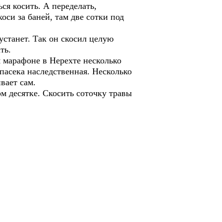
ься косить. А переделать,
оси за баней, там две сотки под
устанет. Так он скосил целую
ть.
м марафоне в Нерехте несколько
 пасека наследственная. Несколько
вает сам.
м десятке. Скосить соточку травы