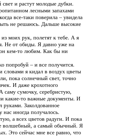
й свет и растут молодые дубки.
 пропитанном лесными запахами
когда все-таки поверила – увидела
лыть не решаюсь. Дальше высокие
из моих рук, полетят к тебе. А я
я. Не от обиды. Я давно уже на
 он кем-то любим. Как бы ни
ко попробуй – и все получится.
ми словами я кидал в воздух цветы
ли, пока солнечный свет, точно
ачек. И даже крохотного
 А саму сумочку, серебристую,
али какие-то важные документы. И
ил руками. Заколдованное
у нас иногда получалось.
тую, а всех цветов радуги. И пока
не волшебный, а самый обычный. Я
х. Это сейчас мне все равно, что