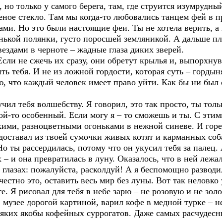
, но только у самого берега, там, где струится изумрудны
еленое стекло. Там мы когда-то любовались танцем фей в
ами. Но это были настоящие феи. Ты не хотела верить, а 
енькой полянки, густо поросшей земляникой. А дальше п
вездами в черноте – жадные глаза диких зверей.
сли не сжечь их сразу, они обретут крылья и, выпорхнув 
ить тебя. И не из ложной гордости, которая суть – гордын
ю, что каждый человек имеет право уйти. Как бы ни был
чил тебя волшебству. Я говорил, это так просто, ты толь
кой-то особенный. Если могу я – то сможешь и ты. С эти
кими, разноцветными огоньками в нежной синеве. И горе
Я доставал из твоей сумочки живых котят и карманных соб
Но ты рассердилась, потому что он укусил тебя за палец.
– и она превратилась в луну. Оказалось, что в ней леж
а глазах: пожалуйста, расколдуй! А я беспомощно развод
естно это, оставить весь мир без луны. Вот так неловко 
. Я рисовал для тебя в небе зарю – не розовую и не золо
 музее дорогой картиной, варил кофе в медной турке – 
яких якобы кофейных суррогатов. Даже самых расчудесны