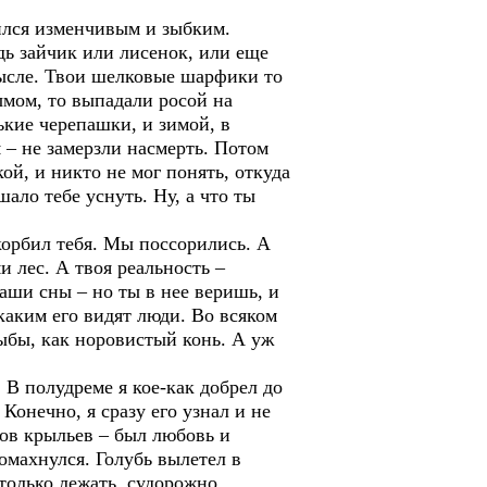
вился изменчивым и зыбким.
дь зайчик или лисенок, или еще
смысле. Твои шелковые шарфики то
ымом, то выпадали росой на
кие черепашки, и зимой, в
 – не замерзли насмерть. Потом
кой, и никто не мог понять, откуда
ало тебе уснуть. Ну, а что ты
скорбил тебя. Мы поссорились. А
и лес. А твоя реальность –
наши сны – но ты в нее веришь, и
 каким его видят люди. Во всяком
дыбы, как норовистый конь. А уж
 В полудреме я кое-как добрел до
Конечно, я сразу его узнал и не
ков крыльев – был любовь и
ромахнулся. Голубь вылетел в
 только лежать, судорожно