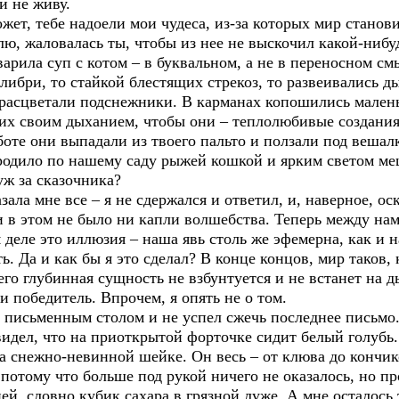
и не живу.
ожет, тебе надоели мои чудеса, из-за которых мир стано
ю, жаловалась ты, чтобы из нее не выскочил какой-нибу
сварила суп с котом – в буквальном, а не в переносном 
либри, то стайкой блестящих стрекоз, то развеивались д
 расцветали подснежники. В карманах копошились малень
 их своим дыханием, чтобы они – теплолюбивые создания
аботе они выпадали из твоего пальто и ползали под вешал
родило по нашему саду рыжей кошкой и ярким светом меш
уж за сказочника?
ала мне все – я не сдержался и ответил, и, наверное, о
и в этом не было ни капли волшебства. Теперь между нам
 деле это иллюзия – наша явь столь же эфемерна, как и 
ть. Да и как бы я это сделал? В конце концов, мир таков,
 его глубинная сущность не взбунтуется и не встанет на 
т и победитель. Впрочем, я опять не о том.
за письменным столом и не успел сжечь последнее письмо.
идел, что на приоткрытой форточке сидит белый голубь. 
а снежно-невинной шейке. Он весь – от клюва до кончи
 потому что больше под рукой ничего не оказалось, но п
ей, словно кубик сахара в грязной луже. А мне осталось