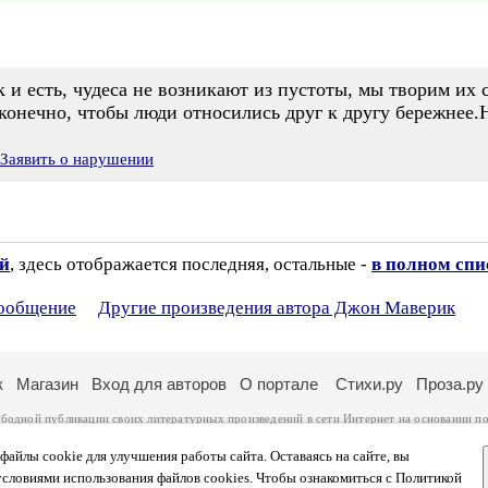
ак и есть, чудеса не возникают из пустоты, мы творим их
конечно, чтобы люди относились друг к другу бережнее.
Заявить о нарушении
ий
, здесь отображается последняя, остальные -
в полном спи
сообщение
Другие произведения автора Джон Маверик
к
Магазин
Вход для авторов
О портале
Стихи.ру
Проза.ру
ободной публикации своих литературных произведений в сети Интернет на основании
по
ся
законом
. Перепечатка произведений возможна только с согласия его автора, к котором
ры несут самостоятельно на основании
правил публикации
и
законодательства Российско
айлы cookie для улучшения работы сайта. Оставаясь на сайте, вы
ональных данных
. Вы также можете посмотреть более подробную
информацию о портал
условиями использования файлов cookies. Чтобы ознакомиться с Политикой