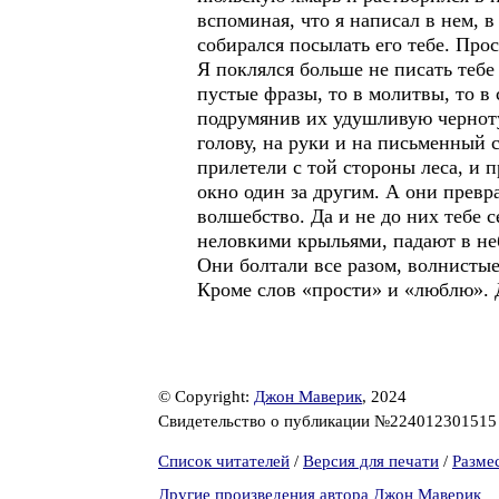
вспоминая, что я написал в нем, в
собирался посылать его тебе. Прос
Я поклялся больше не писать тебе
пустые фразы, то в молитвы, то в 
подрумянив их удушливую черноту,
голову, на руки и на письменный с
прилетели с той стороны леса, и 
окно один за другим. А они превр
волшебство. Да и не до них тебе с
неловкими крыльями, падают в не
Они болтали все разом, волнистые 
Кроме слов «прости» и «люблю». Д
© Copyright:
Джон Маверик
, 2024
Свидетельство о публикации №22401230151
Список читателей
/
Версия для печати
/
Разме
Другие произведения автора Джон Маверик