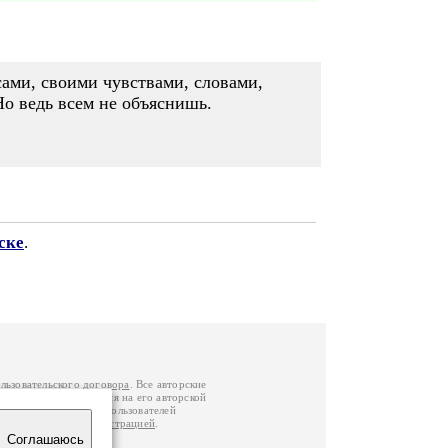
 сами, своими чувствами, словами,
Но ведь всем не объяснишь.
ске
.
льзовательского договора
. Все авторские
у вы можете обратиться на его авторской
й Федерации
. Данные пользователей
е
и
связаться с администрацией
.
Соглашаюсь