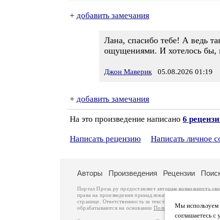
+
добавить замечания
Лана, спасибо тебе! А ведь т
ощущениями. И хотелось бы, 
Джон Маверик
05.08.2026 01:19
+
добавить замечания
На это произведение написано
6 реценз
Написать рецензию
Написать личное 
Авторы
Произведения
Рецензии
Поис
Портал Проза.ру предоставляет авторам возможность св
права на произведения принадлежат авторам и охраняют
странице. Ответственность за тексты произведений авто
Мы используем ф
обрабатываются на основании
Политики обработки перс
соглашаетесь с 