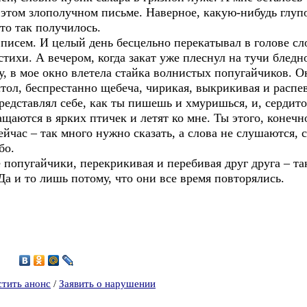
 этом злополучном письме. Наверное, какую-нибудь глупос
то так получилось.
 писем. И целый день бесцельно перекатывал в голове сл
стихи. А вечером, когда закат уже плеснул на тучи бледн
 в мое окно влетела стайка волнистых попугайчиков. Он
тол, беспрестанно щебеча, чирикая, выкрикивая и распев
представлял себе, как ты пишешь и хмуришься, и, сердито
ащаются в ярких птичек и летят ко мне. Ты этого, конечн
ейчас – так много нужно сказать, а слова не слушаются,
бо.
попугайчики, перекрикивая и перебивая друг друга – так,
а и то лишь потому, что они все время повторялись.
5
стить анонс
/
Заявить о нарушении