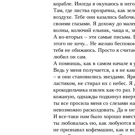
корабле. Иногда я окунаюсь в него
Там, где листва прозрачна, как з
воздухе. Тебе они казались бабочк
своими глазами. Я дохожу до мал
волны, колючий ельник, чаща и, з
А во-вторых – эти самые письма. Е
этого не хочу... Не желаю беспоко
тебя не обижаюсь. Просто я счита
любил он сам.
А помнишь, как в самом начале я у
Ведь у меня получается, а я не ка
– и они становились звездами. Яр
ластиком, не стирал их с небес. 
крокодильчика извлек как-то раз. 
кожаную, однажды подкинул вверх 
ты все просила меня со слезами н
невозможно расколдовать. Да и неч
И все-таки нам было хорошо вместе
ты любовалась ею, как любуются в
не признавал кофемашин, как и вс