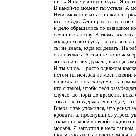
пить. Я не чувствую вкуса. Я почт
В какой-то момент ты устала. А м
Невозможно взять с полки кастрюл
кто-нибудь. Один раз ты чуть не 
и дело обращались то выводком ко
осеннюю листву. В твоих волосах
холодном автобусе, ты отогревала
ты не знала, куда их девать. На р
они взялись. А солнце по ночам б
хотела и о чем думала, выходя зам
И ты ушла. Просто однажды высказ
потом ты исчезла из моей жизни, 
надежна и предсказуема. На самом
кто я такой, чтобы тебя разубежда
случае, до поры до времени, пока
тогда... кто удержался в седле, то
Вчера я так утомился, что уснул 
кровати, а, проснувшись утром, ув
только по моей корявой подписи н
мольба. Я запустил в него тапком,
июльскую хмарь и растворился в н