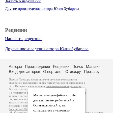
Заявить о нарушении
Другие произведения автора Юлия Зубарева
Рецензии
Написать рецензию
Другие произведения автора Юлия Зубарева
Авторы
Произведения
Рецензии
Поиск
Магазин
Вход для авторов
О портале
Стихи.ру
Проза.ру
Портал Проза.ру предоставляет авторам возможность
свободной публикации своих литературных произведений в
сети Интернет на основании
пользовательского договора
.
Все авторские права на произведения принадлежат авторам
и охраняются
законом
. Перепечатка произведений возможна
Мы используем файлы cookie
только с согласия его автора, к которому вы можете
обратиться на его авторской странице. Ответственность за
для улучшения работы сайта.
тексты произведений авторы несут самостоятельно на
Оставаясь на сайте, вы
основании
правил публикации
и
законодательства
Российской Федерации
. Данные пользователей
соглашаетесь с условиями
обрабатываются на основании
Политики обработки персональных данных
.