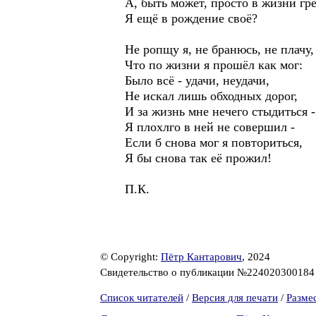
А, быть может, просто в жизни гр
Я ещё в рождение своё?
Не ропщу я, не бранюсь, не плачу,
Что по жизни я прошёл как мог:
Было всё - удачи, неудачи,
Не искал лишь обходных дорог,
И за жизнь мне нечего стыдиться -
Я плохлго в ней не совершил -
Если б снова мог я повториться,
Я бы снова так её прожил!
П.К.
© Copyright:
Пётр Кантарович
, 2024
Свидетельство о публикации №22402030018
Список читателей
/
Версия для печати
/
Разме