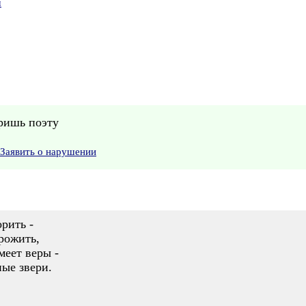
ч
еришь поэту
Заявить о нарушении
орить -
рожить,
меет веры -
ные звери.