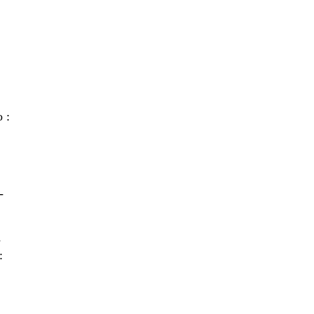
 :
-
-
: