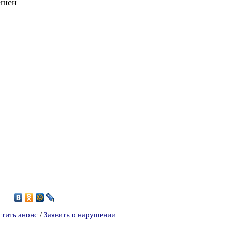
ешен
4
стить анонс
/
Заявить о нарушении