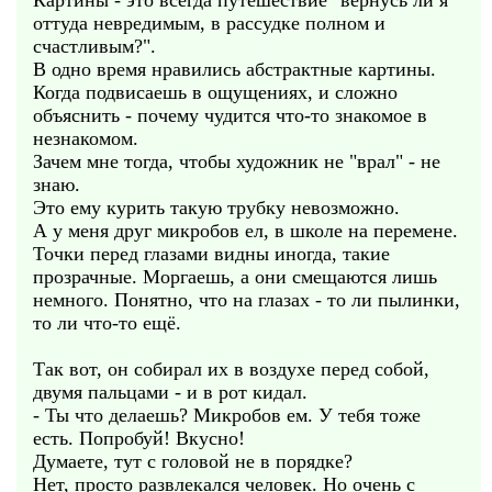
Картины - это всегда путешествие "вернусь ли я
оттуда невредимым, в рассудке полном и
счастливым?".
В одно время нравились абстрактные картины.
Когда подвисаешь в ощущениях, и сложно
объяснить - почему чудится что-то знакомое в
незнакомом.
Зачем мне тогда, чтобы художник не "врал" - не
знаю.
Это ему курить такую трубку невозможно.
А у меня друг микробов ел, в школе на перемене.
Точки перед глазами видны иногда, такие
прозрачные. Моргаешь, а они смещаются лишь
немного. Понятно, что на глазах - то ли пылинки,
то ли что-то ещё.
Так вот, он собирал их в воздухе перед собой,
двумя пальцами - и в рот кидал.
- Ты что делаешь? Микробов ем. У тебя тоже
есть. Попробуй! Вкусно!
Думаете, тут с головой не в порядке?
Нет, просто развлекался человек. Но очень с