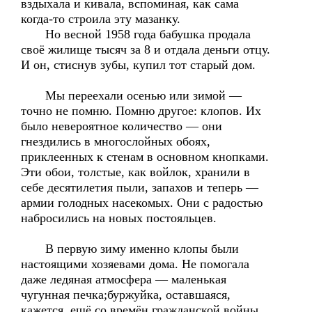
вздыхала и кивала, вспоминая, как сама
когда-то строила эту мазанку.
Но весной 1958 года бабушка продала
своё жилище тысяч за 8 и отдала деньги отцу.
И он, стиснув зубы, купил тот старый дом.
Мы переехали осенью или зимой —
точно не помню. Помню другое: клопов. Их
было невероятное количество — они
гнездились в многослойных обоях,
приклеенных к стенам в основном кнопками.
Эти обои, толстые, как войлок, хранили в
себе десятилетия пыли, запахов и теперь —
армии голодных насекомых. Они с радостью
набросились на новых постояльцев.
В первую зиму именно клопы были
настоящими хозяевами дома. Не помогала
даже ледяная атмосфера — маленькая
чугунная печка;буржуйка, оставшаяся,
кажется, ещё со времён гражданской войны,