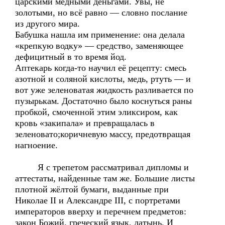
царскими медными деньгами. Увы, не
золотыми, но всё равно — словно послание
из другого мира.
Бабушка нашла им применение: она делала
«крепкую водку» — средство, заменяющее
дефицитный в то время йод.
Аптекарь когда-то научил её рецепту: смесь
азотной и соляной кислоты, медь, ртуть — и
вот уже зеленоватая жидкость разливается по
пузырькам. Достаточно было коснуться раны
пробкой, смоченной этим эликсиром, как
кровь «закипала» и превращалась в
зеленовато;коричневую массу, предотвращая
нагноение.
Я с трепетом рассматривал дипломы и
аттестаты, найденные там же. Большие листы
плотной жёлтой бумаги, выданные при
Николае II и Александре III, с портретами
императоров вверху и перечнем предметов:
закон Божий, греческий язык, латынь. И