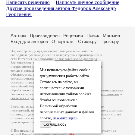
Написать рецензию
Написать личное сообщение
Другие произведения автора Федоров Александр
Георгиевич
Авторы
Произведения
Рецензии
Поиск
Магазин
Вход для авторов
О портале
Стихи.ру
Проза.ру
Портал Проза.ру предоставляет авторам возможность
свободной публикации своих литературных произведений в
сети Интернет на основании
пользовательского договора
.
Все авторские права на произведения принадлежат авторам
и охраняются
законом
. Перепечатка произведений возможна
Мы используем файлы cookie
только с согласия его автора, к которому вы можете
обратиться на его авторской странице. Ответственность за
для улучшения работы сайта.
тексты произведений авторы несут самостоятельно на
Оставаясь на сайте, вы
основании
правил публикации
и
законодательства
Российской Федерации
. Данные пользователей
соглашаетесь с условиями
обрабатываются на основании
Политики обработки персональных данных
.
использования файлов cookies.
Вы также можете посмотреть более подробную
информацию о портале
и
связаться с администрацией
.
Чтобы ознакомиться с
Политикой обработки
Ежедневная аудитория портала Проза.ру – порядка 100 тысяч
посетителей, которые в общей сумме просматривают более полумиллиона
персональных данных и файлов
страниц по данным счетчика посещаемости, который расположен справа
cookie,
нажмите здесь
.
от этого текста. В каждой графе указано по две цифры: количество
просмотров и количество посетителей.
Соглашаюсь
© Все права принадлежат авторам, 2000-2026. Портал работает под
эгидой
Российского союза писателей
.
18+