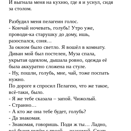
И выгнала меня на кухню, где я и уснул, сидя
за столом.
Разбудил меня пелагеин голос.
- Кончай ночевать, голубь! Утро уже,
проводи-ка старушку до дому, ишь,
разоспался, соня…
За окном было светло. Я вошёл в комнату.
Диван мой был постелен, Муза спала,
укрытая одеялом, дышала ровно, одежда её
была аккуратно сложена на стуле.
- Ну, пошли, голубь, мне, чай, тоже поспать
нужно.
По дороге я спросил Пелагею, что же такое,
всё-таки, было.
- Я же тебе сказала – запой. Чижолый.
- Странно…
- А кто же она тебе будет, голубь?
- Да знакомая.
- Знакомая, говоришь. Поди ж ты… Ладно,
всё будет путём с твоей… знакомой. Спать