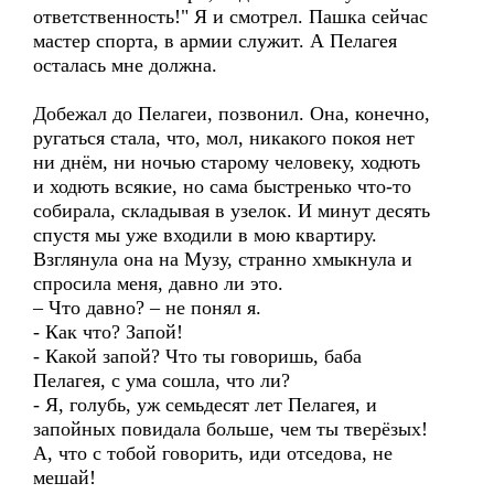
ответственность!" Я и смотрел. Пашка сейчас
мастер спорта, в армии служит. А Пелагея
осталась мне должна.
Добежал до Пелагеи, позвонил. Она, конечно,
ругаться стала, что, мол, никакого покоя нет
ни днём, ни ночью старому человеку, ходють
и ходють всякие, но сама быстренько что-то
собирала, складывая в узелок. И минут десять
спустя мы уже входили в мою квартиру.
Взглянула она на Музу, странно хмыкнула и
спросила меня, давно ли это.
– Что давно? – не понял я.
- Как что? Запой!
- Какой запой? Что ты говоришь, баба
Пелагея, с ума сошла, что ли?
- Я, голубь, уж семьдесят лет Пелагея, и
запойных повидала больше, чем ты тверёзых!
А, что с тобой говорить, иди отседова, не
мешай!