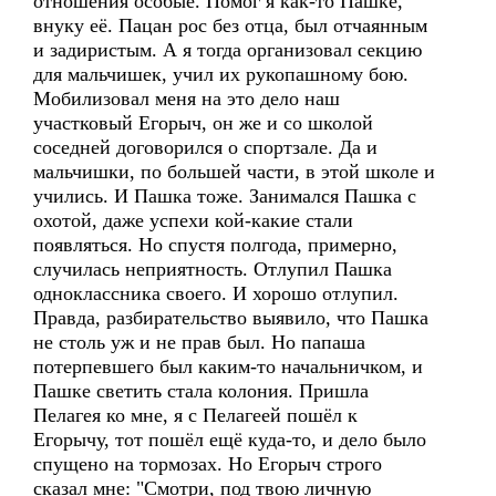
отношения особые. Помог я как-то Пашке,
внуку её. Пацан рос без отца, был отчаянным
и задиристым. А я тогда организовал секцию
для мальчишек, учил их рукопашному бою.
Мобилизовал меня на это дело наш
участковый Егорыч, он же и со школой
соседней договорился о спортзале. Да и
мальчишки, по большей части, в этой школе и
учились. И Пашка тоже. Занимался Пашка с
охотой, даже успехи кой-какие стали
появляться. Но спустя полгода, примерно,
случилась неприятность. Отлупил Пашка
одноклассника своего. И хорошо отлупил.
Правда, разбирательство выявило, что Пашка
не столь уж и не прав был. Но папаша
потерпевшего был каким-то начальничком, и
Пашке светить стала колония. Пришла
Пелагея ко мне, я с Пелагеей пошёл к
Егорычу, тот пошёл ещё куда-то, и дело было
спущено на тормозах. Но Егорыч строго
сказал мне: "Смотри, под твою личную