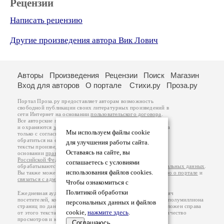
Рецензии
Написать рецензию
Другие произведения автора Вик Лович
Авторы
Произведения
Рецензии
Поиск
Магазин
Вход для авторов
О портале
Стихи.ру
Проза.ру
Портал Проза.ру предоставляет авторам возможность
свободной публикации своих литературных произведений в
сети Интернет на основании
пользовательского договора
.
Все авторские права на произведения принадлежат авторам
и охраняются
законом
. Перепечатка произведений возможна
Мы используем файлы cookie
только с согласия его автора, к которому вы можете
обратиться на его авторской странице. Ответственность за
для улучшения работы сайта.
тексты произведений авторы несут самостоятельно на
Оставаясь на сайте, вы
основании
правил публикации
и
законодательства
Российской Федерации
. Данные пользователей
соглашаетесь с условиями
обрабатываются на основании
Политики обработки персональных данных
.
использования файлов cookies.
Вы также можете посмотреть более подробную
информацию о портале
и
связаться с администрацией
.
Чтобы ознакомиться с
Политикой обработки
Ежедневная аудитория портала Проза.ру – порядка 100 тысяч
посетителей, которые в общей сумме просматривают более полумиллиона
персональных данных и файлов
страниц по данным счетчика посещаемости, который расположен справа
cookie,
нажмите здесь
.
от этого текста. В каждой графе указано по две цифры: количество
просмотров и количество посетителей.
Соглашаюсь