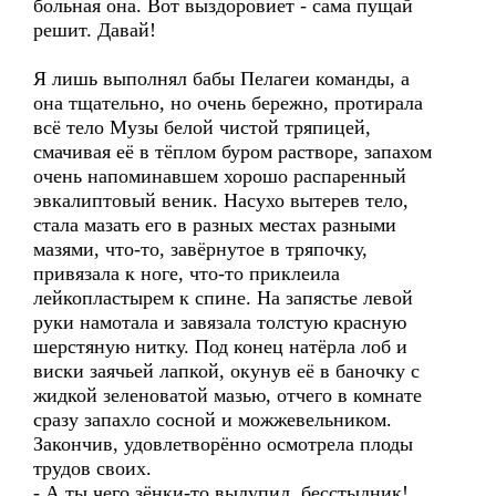
больная она. Вот выздоровиет - сама пущай
решит. Давай!
Я лишь выполнял бабы Пелагеи команды, а
она тщательно, но очень бережно, протирала
всё тело Музы белой чистой тряпицей,
смачивая её в тёплом буром растворе, запахом
очень напоминавшем хорошо распаренный
эвкалиптовый веник. Насухо вытерев тело,
стала мазать его в разных местах разными
мазями, что-то, завёрнутое в тряпочку,
привязала к ноге, что-то приклеила
лейкопластырем к спине. На запястье левой
руки намотала и завязала толстую красную
шерстяную нитку. Под конец натёрла лоб и
виски заячьей лапкой, окунув её в баночку с
жидкой зеленоватой мазью, отчего в комнате
сразу запахло сосной и можжевельником.
Закончив, удовлетворённо осмотрела плоды
трудов своих.
- А ты чего зёнки-то вылупил, бесстыдник!