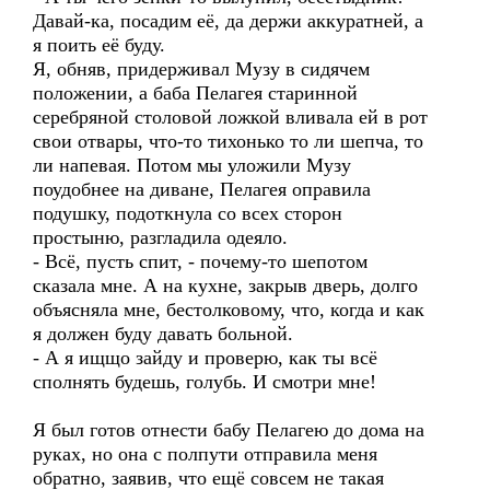
Давай-ка, посадим её, да держи аккуратней, а
я поить её буду.
Я, обняв, придерживал Музу в сидячем
положении, а баба Пелагея старинной
серебряной столовой ложкой вливала ей в рот
свои отвары, что-то тихонько то ли шепча, то
ли напевая. Потом мы уложили Музу
поудобнее на диване, Пелагея оправила
подушку, подоткнула со всех сторон
простыню, разгладила одеяло.
- Всё, пусть спит, - почему-то шепотом
сказала мне. А на кухне, закрыв дверь, долго
объясняла мне, бестолковому, что, когда и как
я должен буду давать больной.
- А я ищщо зайду и проверю, как ты всё
сполнять будешь, голубь. И смотри мне!
Я был готов отнести бабу Пелагею до дома на
руках, но она с полпути отправила меня
обратно, заявив, что ещё совсем не такая