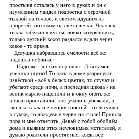
простыня осталась у него в руках и он с
изумлением увидел подростка с огромной
тыквой на голове, и светом идущим из
прорезей, похожим на свет свечки. Человек -
тыква забежал в кусты, ловко затерявшись,
только детский хохот раздался вдали через
какое - то время.
Девушка набравшись смелости всё же
подошла поближе:
– Надо же - до сих пор икаю. Опять мои
ученики шутят! То окна в доме разрисуют
извёсткой - всё в белых цветах, то стучат и
убегают среди ночи, а последняя шкода - на
веник марлю нацепили и к окну опять же
ночью приставили, постучали и убежали, а
сколько в классе неприятностей - то лягушка
в сумке, то дождевые черви на столе! Пришла
пора и мне ответить. Давай с тобой обойдём
дома и выявим этих неуловимых мстителей, я
думаю родители простят нас, когда всё