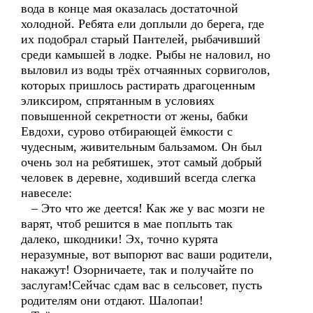
вода в конце мая оказалась достаточной
холодной. Ребята ели доплыли до берега, где
их подобрал старый Пантелей, рыбачивший
среди камышей в лодке. Рыбы не наловил, но
выловил из воды трёх отчаянных сорвиголов,
которых пришлось растирать драгоценным
эликсиром, спрятанным в условиях
повышенной секретности от жены, бабки
Евдохи, сурово отбирающей ёмкости с
чудесным, живительным бальзамом. Он был
очень зол на ребятишек, этот самый добрый
человек в деревне, ходивший всегда слегка
навеселе:
– Это что же деется! Как же у вас мозги не
варят, чтоб решится в мае поплыть так
далеко, шкодники! Эх, точно курята
неразумные, вот выпорют вас ваши родители,
накажут! Озорничаете, так и получайте по
заслугам!Сейчас сдам вас в сельсовет, пусть
родителям они отдают. Шалопаи!