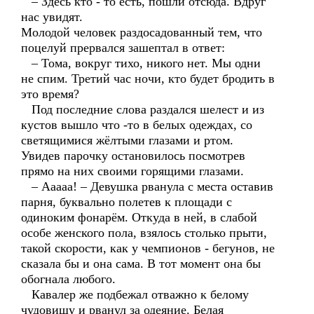
– Здесь кто - то есть, пошли отсюда. Вдруг
нас увидят.
Молодой человек раздосадованный тем, что
поцелуй прервался зашептал в ответ:
– Тома, вокруг тихо, никого нет. Мы одни
не спим. Третий час ночи, кто будет бродить в
это время?
Под последние слова раздался шелест и из
кустов вышло что -то в белых одеждах, со
светящимися жёлтыми глазами и ртом.
Увидев парочку остановилось посмотрев
прямо на них своими горящими глазами.
– Ааааа! – Девушка рванула с места оставив
парня, буквально полетев к площади с
одиноким фонарём. Откуда в ней, в слабой
особе женского пола, взялось столько прыти,
такой скорости, как у чемпионов - бегунов, не
сказала бы и она сама. В тот момент она бы
обогнала любого.
Кавалер же подбежал отважно к белому
чудовищу и рванул за одеяние. Белая