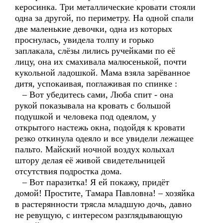
керосинка. Три металлические кровати стояли
одна за другой, по периметру. На одной спали
две маленькие девочки, одна из которых
проснулась, увидела толпу и горько
заплакала, слёзы лились ручейками по её
лицу, она их смахивала малюсенькой, почти
кукольной ладошкой. Мама взяла зарёванное
дитя, успокаивая, поглаживая по спинке :
– Вот убедитесь сами, Люба спит - она
рукой показывала на кровать с большой
подушкой и человека под одеялом, у
открытого настежь окна, подойдя к кровати
резко откинула одеяло и все увидели лежащее
пальто. Майский ночной воздух колыхал
штору делая её живой свидетельницей
отсутствия подростка дома.
– Вот паразитка! Я ей покажу, придёт
домой! Простите, Тамара Павловна! – хозяйка
в растерянности трясла младшую дочь, давно
не ревущую, с интересом разглядывающую