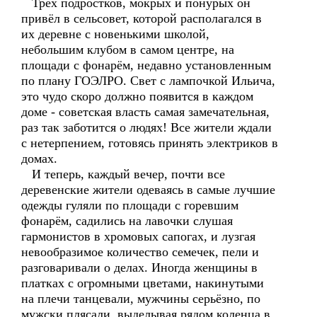
Трёх подростков, мокрых и понурых он
привёл в сельсовет, которой располагался в
их деревне с новенькими школой,
небольшим клубом в самом центре, на
площади с фонарём, недавно установленным
по плану ГОЭЛРО. Свет с лампочкой Ильича,
это чудо скоро должно появится в каждом
доме - советская власть самая замечательная,
раз так заботится о людях! Все жители ждали
с нетерпением, готовясь принять электриков в
домах.
И теперь, каждый вечер, почти все
деревенские жители одеваясь в самые лучшие
одежды гуляли по площади с горевшим
фонарём, садились на лавочки слушая
гармонистов в хромовых сапогах, и лузгая
невообразимое количество семечек, пели и
разговаривали о делах. Иногда женщины в
платках с огромными цветами, накинутыми
на плечи танцевали, мужчины серьёзно, по
мужски плясали, выделывая рядом коленца в