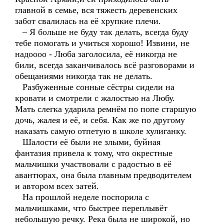
главной в семье, вся тяжесть деревенских
забот свалилась на её хрупкие плечи.
– Я больше не буду так делать, всегда буду
тебе помогать и учиться хорошо! Извини, не
надоооо - Люба заголосила, её никогда не
били, всегда заканчивалось всё разговорами и
обещаниями никогда так не делать.
Разбуженные сонные сёстры сидели на
кровати и смотрели с жалостью на Любу.
Мать слегка ударила ремнём по попе старшую
дочь, жалея и её, и себя. Как же по другому
наказать самую отпетую в школе хулиганку.
Шалости её были не злыми, буйная
фантазия привела к тому, что окрестные
мальчишки участвовали с радостью в её
авантюрах, она была главным предводителем
и автором всех затей.
На прошлой неделе поспорила с
мальчишками, что быстрее переплывёт
небольшую речку. Река была не широкой, но