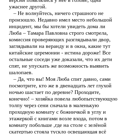
версии появлялись у неё в голове, одна
ужаснее другой.
– Не волнуйтесь, ничего страшного не
произошло. Недавно имел место небольшой
инцидент, мы бы хотели увидеть дома ли
Люба – Тамара Павловна строго смотрела,
комиссия проверяющих разглядывали двор,
заглядывали на веранду и в окна, какие тут
китайские церемонии - истина дороже! Все
остальные соседи уже доказали, что их дети
спят, не упускать же возможность выявить
шалопаев.
– Да, что вы! Моя Люба спит давно, сами
посмотрите, кто же в двенадцать лет глухой
ночью шастает по деревне? Проходите,
конечно! – хозяйка повела любопытствующую
толпу через сени сначала в маленькую
проходную комнату с божничкой в углу и
этажеркой с книгами возле входа, потом в
комнату побольше ,где на столе с зелёной
скатертью стояла тускло освещающая всё