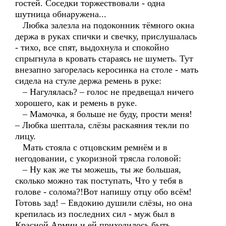
гостей. Соседки торжествовали - одна
шутница обнаружена...
Любка залезла на подоконник тёмного окна
держа в руках спички и свечку, прислушалась
- тихо, все спят, выдохнула и спокойно
спрыгнула в кровать стараясь не шуметь. Тут
внезапно загорелась керосинка на столе - мать
сидела на стуле держа ремень в руке:
– Нагулялась? – голос не предвещал ничего
хорошего, как и ремень в руке.
– Мамочка, я больше не буду, прости меня!
– Любка шептала, слёзы раскаяния текли по
лицу.
Мать стояла с отцовским ремнём и в
негодовании, с укоризной трясла головой:
– Ну как же ты можешь, ты же большая,
сколько можно так поступать, Что у тебя в
голове - солома?!Вот напишу отцу обо всём!
Готовь зад! – Евдокию душили слёзы, но она
крепилась из последних сил - муж был в
Красной Армии,и ей приходилось быть