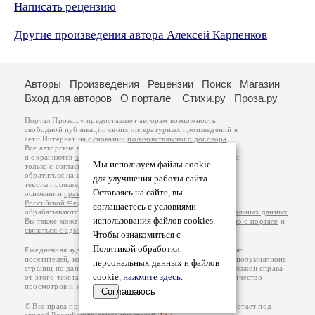
Написать рецензию
Другие произведения автора Алексей Карпенков
Авторы
Произведения
Рецензии
Поиск
Магазин
Вход для авторов
О портале
Стихи.ру
Проза.ру
Портал Проза.ру предоставляет авторам возможность
свободной публикации своих литературных произведений в
сети Интернет на основании
пользовательского договора
.
Все авторские права на произведения принадлежат авторам
и охраняются
законом
. Перепечатка произведений возможна
Мы используем файлы cookie
только с согласия его автора, к которому вы можете
обратиться на его авторской странице. Ответственность за
для улучшения работы сайта.
тексты произведений авторы несут самостоятельно на
Оставаясь на сайте, вы
основании
правил публикации
и
законодательства
Российской Федерации
. Данные пользователей
соглашаетесь с условиями
обрабатываются на основании
Политики обработки персональных данных
.
использования файлов cookies.
Вы также можете посмотреть более подробную
информацию о портале
и
связаться с администрацией
.
Чтобы ознакомиться с
Политикой обработки
Ежедневная аудитория портала Проза.ру – порядка 100 тысяч
посетителей, которые в общей сумме просматривают более полумиллиона
персональных данных и файлов
страниц по данным счетчика посещаемости, который расположен справа
cookie,
нажмите здесь
.
от этого текста. В каждой графе указано по две цифры: количество
просмотров и количество посетителей.
Соглашаюсь
© Все права принадлежат авторам, 2000-2026. Портал работает под