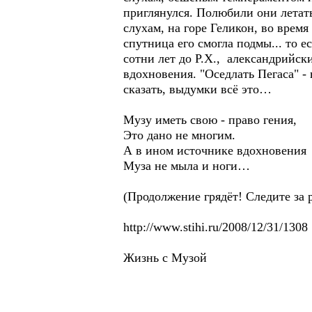
приглянулся. Полюбили они летать
слухам, на горе Геликон, во врем
спутница его смогла подмы... то е
сотни лет до Р.Х., александрийск
вдохновения. "Оседлать Пегаса" -
сказать, выдумки всё это…
Музу иметь свою - право гения,
Это дано не многим.
А в ином источнике вдохновения
Муза не мыла и ноги…
(Продолжение грядёт! Следите за 
http://www.stihi.ru/2008/12/31/1308
Жизнь с Музой