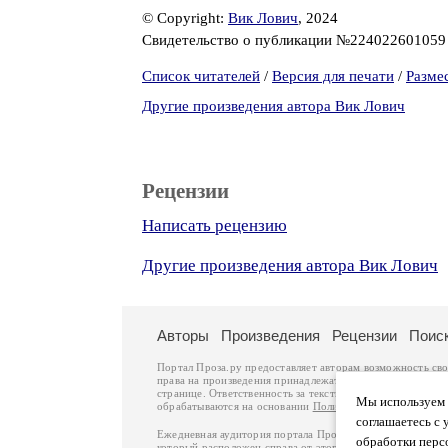
© Copyright:
Вик Лович
, 2024
Свидетельство о публикации №22402260105
Список читателей
/
Версия для печати
/
Разме
Другие произведения автора Вик Лович
Рецензии
Написать рецензию
Другие произведения автора Вик Лович
Авторы
Произведения
Рецензии
Поис
Портал Проза.ру предоставляет авторам возможность св
права на произведения принадлежат авторам и охраняют
странице. Ответственность за тексты произведений авто
Мы используем ф
обрабатываются на основании
Политики обработки перс
соглашаетесь с 
Ежедневная аудитория портала Проза.ру – порядка 100 
обработки перс
который расположен справа от этого текста. В каждой гр