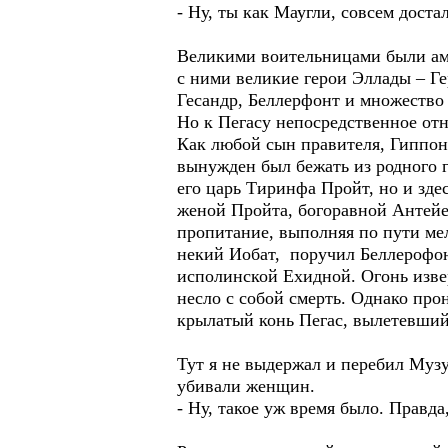
- Ну, ты как Маугли, совсем дост
Великими воительницами были ама
с ними великие герои Эллады – Г
Гесандр, Беллерфонт и множество 
Но к Пегасу непосредственное от
Как любой сын правителя, Гиппон
вынужден был бежать из родного г
его царь Тиринфа Пройт, но и зде
женой Пройта, богоравной Антейе
пропитание, выполняя по пути ме
некий Иобат, поручил Беллерофон
исполинской Ехидной. Огонь изве
несло с собой смерть. Однако про
крылатый конь Пегас, вылетевший
Тут я не выдержал и перебил Музу
убивали женщин.
- Ну, такое уж время было. Прав