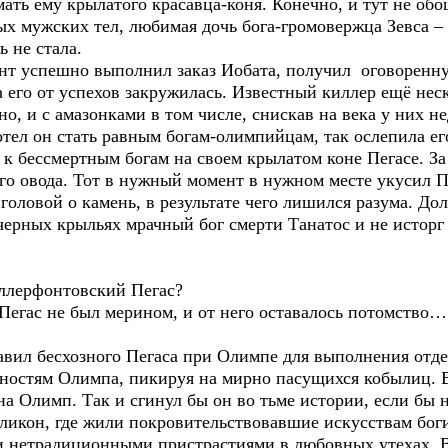
мать ему крылатого красавца-коня. Конечно, и тут не о
ых мужских тел, любимая дочь бога-громовержца Зевса –
ь не стала.
нт успешно выполнил заказ Иобата, получил оговоренн
ва его от успехов закружилась. Известный киллер ещё нес
но, и с амазонками в том числе, снискав на века у них н
тел он стать равным богам-олимпийцам, так ослепила ег
к бессмертным богам на своем крылатом коне Пегасе. За 
го овода. Тот в нужный момент в нужном месте укусил П
головой о камень, в результате чего лишился разума. До
ерных крыльях мрачный бог смерти Танатос и не исторг ег
беллерфонтовский Пегас?
т Пегас не был мерином, и от него оставалось потомство…
тавил бесхозного Пегаса при Олимпе для выполнения отд
тностям Олимпа, пикируя на мирно пасущихся кобылиц. В
а Олимп. Так и сгинул бы он во тьме истории, если бы 
еликон, где жили покровительствовавшие искусствам бог
 нетрадиционными пристрастиями в любовных утехах. В