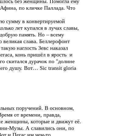
бошлось без женщины. Помогла ему
 Афина, по кличке Паллада. Что
ую сумму в конвертируемой
колько лет купался в лучах славы,
едобрую память. Но – всему
о великая слава. Беллерофонт
такую наглость Зевс наказал
егаса, конь пришёл в ярость и
лго скитался дурачок по "долине
о душу. Вот… Sic transit gloria
ельных поручений. В основном,
ремя от времени, правда,
не женщины, которые и движут её.
ини-Музы. А славились они, по
от и Пегас им чем-то