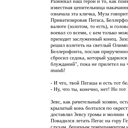
Разнюхал наш герой и то, как пой
известная ценительница накачанн
означала эта кличка, Муза говорит
Приватизировав Пегаса, Беллерфо
валюте (золотом, то есть), и голо
воевал со всеми, с кем только мож
приходит заслуженный конец. Захо
решил взлететь на светлый Олимп 
Беллерофонта, послав прирученно
сбросил седока, который ударился 
блужданий", пока не прилетел на ч
mundi!
- И что, твой Пегаша и есть тот 
- Ну, что ты, конечно, нет! Но то
Зевс, как рачительный хозяин, ос
крылатый конь болтался по окрес
доставлял Зевсу громы и молнии н
Повадился летать Пегас на гору Г
слухам, бешеным темпераментом и