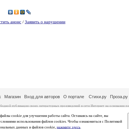
9
стить анонс
/
Заявить о нарушении
к
Магазин
Вход для авторов
О портале
Стихи.ру
Проза.ру
ободной публикации своих литературных произведений в сети Интернет на основании
по
ся
законом
. Перепечатка произведений возможна только с согласия его автора, к котором
ры несут самостоятельно на основании
правил публикации
и
законодательства Российско
айлы cookie для улучшения работы сайта. Оставаясь на сайте, вы
ональных данных
. Вы также можете посмотреть более подробную
информацию о портал
условиями использования файлов cookies. Чтобы ознакомиться с Политикой
тысяч посетителей, которые в общей сумме просматривают более полумиллиона страниц 
ональных данных и файлов cookie,
нажмите здесь
.
афе указано по две цифры: количество просмотров и количество посетителей.