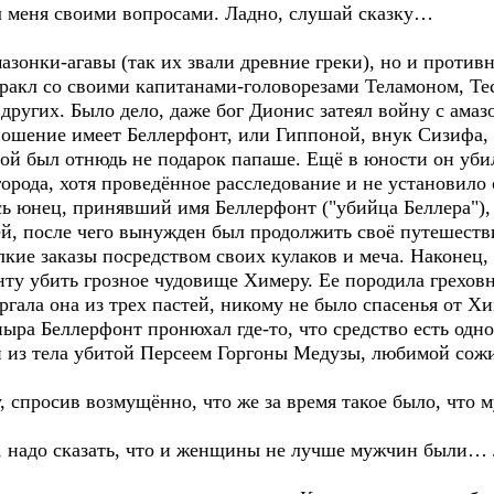
ал меня своими вопросами. Ладно, слушай сказку…
зонки-агавы (так их звали древние греки), но и против
еракл со своими капитанами-головорезами Теламоном, Т
других. Было дело, даже бог Дионис затеял войну с амазо
ношение имеет Беллерфонт, или Гиппоной, внук Сизифа, 
ой был отнюдь не подарок папаше. Ещё в юности он уби
орода, хотя проведённое расследование и не установило
сь юнец, принявший имя Беллерфонт ("убийца Беллера"),
й, после чего вынужден был продолжить своё путешестви
лкие заказы посредством своих кулаков и меча. Наконец
ту убить грозное чудовище Химеру. Ее породила греховн
ргала она из трех пастей, никому не было спасенья от 
ныра Беллерфонт пронюхал где-то, что средство есть од
 из тела убитой Персеем Горгоны Медузы, любимой сож
, спросив возмущённо, что же за время такое было, что 
да, надо сказать, что и женщины не лучше мужчин были…