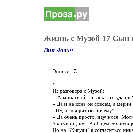
Жизнь с Музой 17 Сын 
Вик Лович
Эпиесе 17.
*
Из разговора с Музой:
- А конь твой, Пегаша, откуда он?
– Да и не конь он совсем, а мери
- Ну, а говорит он почему?
– Да очень просто, научился! Мол
болтун он, нет. В общем, транспо
Но на "Жигули" я согласиться ник