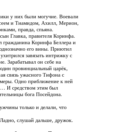
ники у них были могучие. Воевали
есеем и Тиамидом, Ахилл, Мерион,
нками, правда, спьяна.
сын Главка, правителя Коринфа.
л гражданина Коринфа Беллера и
 однозначно его вины. Приютил
 ухитрился завязать интрижку с
е. Зарабатывал он себе на
, один провинциальный царёк,
ая связь ужасного Тифона с
Химеры. Одно приближение к ней
но… И средством этим был
ительницы бога Посейдона.
мужчины только и делали, что
 Ладно, слушай дальше, дружок.