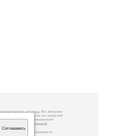
льзовательского договора
. Все авторские
у вы можете обратиться на его авторской
й Федерации
. Данные пользователей
е
и
связаться с администрацией
.
Соглашаюсь
по данным счетчика посещаемости,