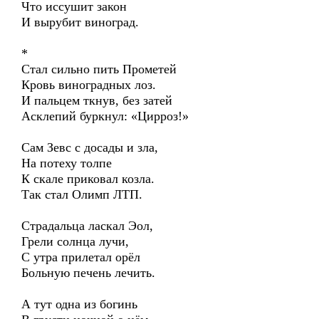
Что иссушит закон
И вырубит виноград.
*
Стал сильно пить Прометей
Кровь виноградных лоз.
И пальцем ткнув, без затей
Асклепий буркнул: «Цирроз!»
Сам Зевс с досады и зла,
На потеху толпе
К скале приковал козла.
Так стал Олимп ЛТП.
Страдальца ласкал Эол,
Грели солнца лучи,
С утра прилетал орёл
Больную печень лечить.
А тут одна из богинь