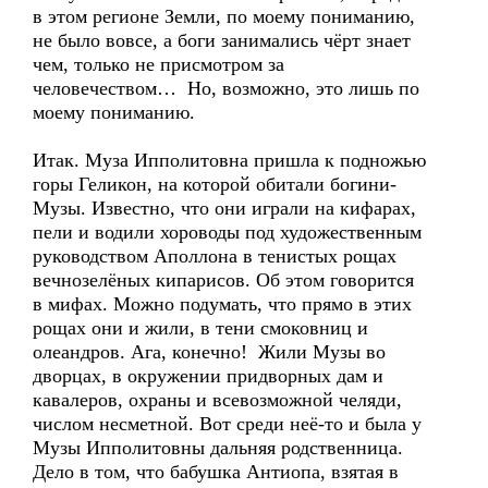
в этом регионе Земли, по моему пониманию,
не было вовсе, а боги занимались чёрт знает
чем, только не присмотром за
человечеством… Но, возможно, это лишь по
моему пониманию.
Итак. Муза Ипполитовна пришла к подножью
горы Геликон, на которой обитали богини-
Музы. Известно, что они играли на кифарах,
пели и водили хороводы под художественным
руководством Аполлона в тенистых рощах
вечнозелёных кипарисов. Об этом говорится
в мифах. Можно подумать, что прямо в этих
рощах они и жили, в тени смоковниц и
олеандров. Ага, конечно! Жили Музы во
дворцах, в окружении придворных дам и
кавалеров, охраны и всевозможной челяди,
числом несметной. Вот среди неё-то и была у
Музы Ипполитовны дальняя родственница.
Дело в том, что бабушка Антиопа, взятая в