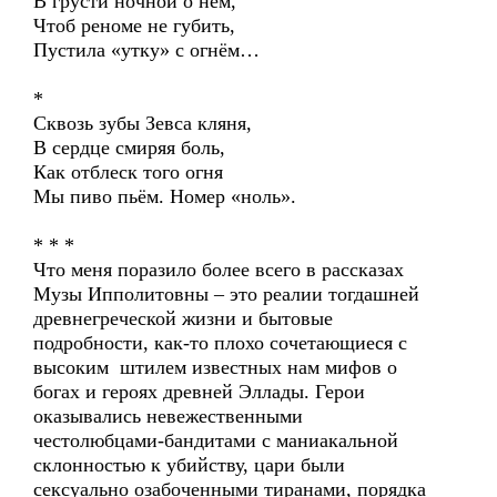
В грусти ночной о нём,
Чтоб реноме не губить,
Пустила «утку» с огнём…
*
Сквозь зубы Зевса кляня,
В сердце смиряя боль,
Как отблеск того огня
Мы пиво пьём. Номер «ноль».
* * *
Что меня поразило более всего в рассказах
Музы Ипполитовны – это реалии тогдашней
древнегреческой жизни и бытовые
подробности, как-то плохо сочетающиеся с
высоким штилем известных нам мифов о
богах и героях древней Эллады. Герои
оказывались невежественными
честолюбцами-бандитами с маниакальной
склонностью к убийству, цари были
сексуально озабоченными тиранами, порядка