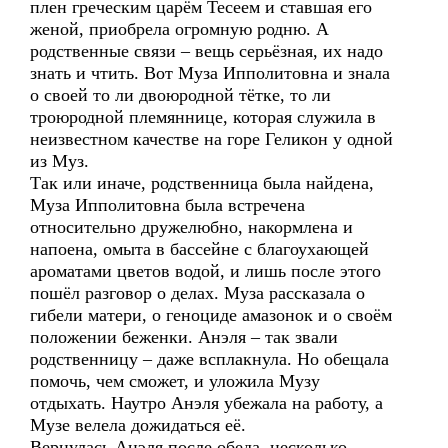
плен греческим царём Тесеем и ставшая его
женой, приобрела огромную родню. А
родственные связи – вещь серьёзная, их надо
знать и чтить. Вот Муза Ипполитовна и знала
о своей то ли двоюродной тётке, то ли
троюродной племяннице, которая служила в
неизвестном качестве на горе Геликон у одной
из Муз.
Так или иначе, родственница была найдена,
Муза Ипполитовна была встречена
относительно дружелюбно, накормлена и
напоена, омыта в бассейне с благоухающей
ароматами цветов водой, и лишь после этого
пошёл разговор о делах. Муза рассказала о
гибели матери, о геноциде амазонок и о своём
положении беженки. Анэля – так звали
родственницу – даже всплакнула. Но обещала
помочь, чем сможет, и уложила Музу
отдыхать. Наутро Анэля убежала на работу, а
Музе велела дожидаться её.
Вернулась Анэля после обеда, несколько