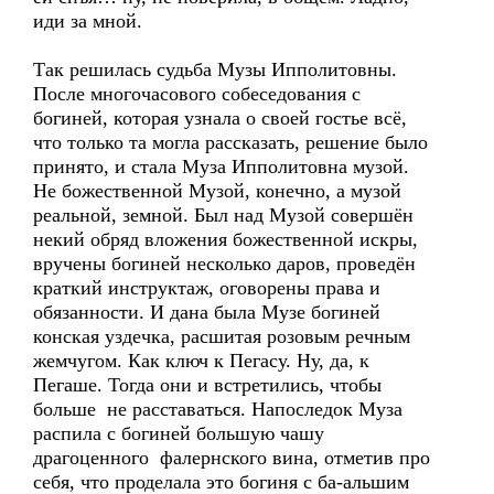
иди за мной.
Так решилась судьба Музы Ипполитовны.
После многочасового собеседования с
богиней, которая узнала о своей гостье всё,
что только та могла рассказать, решение было
принято, и стала Муза Ипполитовна музой.
Не божественной Музой, конечно, а музой
реальной, земной. Был над Музой совершён
некий обряд вложения божественной искры,
вручены богиней несколько даров, проведён
краткий инструктаж, оговорены права и
обязанности. И дана была Музе богиней
конская уздечка, расшитая розовым речным
жемчугом. Как ключ к Пегасу. Ну, да, к
Пегаше. Тогда они и встретились, чтобы
больше не расставаться. Напоследок Муза
распила с богиней большую чашу
драгоценного фалернского вина, отметив про
себя, что проделала это богиня с ба-альшим