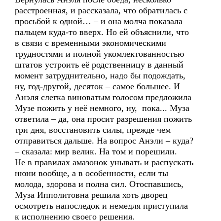
расстроенная, и рассказала, что обратилась с
просьбой к одной… – и она молча показала
пальцем куда-то вверх. Но ей объяснили, что
в связи с временными экономическими
трудностями и полной укомлектованностью
штатов устроить её родственницу в данный
момент затруднительно, надо бы подождать,
ну, год-другой, десяток – самое большее. И
Анэля слегка виноватым голосом предложила
Музе пожить у неё немного, ну, пока... Муза
ответила – да, она просит разрешения пожить
три дня, восстановить силы, прежде чем
отправиться дальше. На вопрос Анэли – куда?
– сказала: мир велик. На том и порешили.
Не в правилах амазонок унывать и распускать
нюни вообще, а в особенности, если ты
молода, здорова и полна сил. Отоспавшись,
Муза Ипполитовна решила хоть дворец
осмотреть напоследок и немедля приступила
к исполнению своего решения.