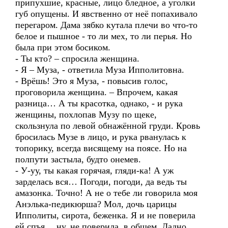
припухшие, красные, лицо бледное, а уголки
губ опущены. И явственно от неё попахивало
перегаром. Дама зябко кутала плечи во что-то
белое и пышное - то ли мех, то ли перья. Но
была при этом босиком.
- Ты кто? – спросила женщина.
- Я – Муза, - ответила Муза Ипполитовна.
- Врёшь! Это я Муза, - повысив голос,
проговорила женщина. – Впрочем, какая
разница… А ты красотка, однако, - и рука
женщины, похлопав Музу по щеке,
скользнула по левой обнажённой груди. Кровь
бросилась Музе в лицо, и рука рванулась к
топорику, всегда висящему на поясе. Но на
полпути застыла, будто онемев.
- У-уу, ты какая горячая, гляди-ка! А уж
зарделась вся… Погоди, погоди, да ведь ты
амазонка. Точно! А не о тебе ли говорила моя
Анэлька-педикюрша? Мол, дочь царицы
Ипполиты, сирота, беженка. Я и не поверила
ей спъя… ну, не поверила, в общем. Ладно,