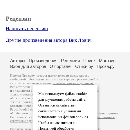
Рецензии
Написать рецензию
Другие произведения автора Вик Лович
Авторы
Произведения
Рецензии
Поиск
Магазин
Вход для авторов
О портале
Стихи.ру
Проза.ру
Портал Проза.ру предоставляет авторам возможность
свободной публикации своих литературных произведений в
сети Интернет на основании
пользовательского договора
.
Все авторские права на произведения принадлежат авторам
и охраняются
законом
. Перепечатка произведений возможна
Мы используем файлы cookie
только с согласия его автора, к которому вы можете
обратиться на его авторской странице. Ответственность за
для улучшения работы сайта.
тексты произведений авторы несут самостоятельно на
Оставаясь на сайте, вы
основании
правил публикации
и
законодательства
Российской Федерации
. Данные пользователей
соглашаетесь с условиями
обрабатываются на основании
Политики обработки персональных данных
.
использования файлов cookies.
Вы также можете посмотреть более подробную
информацию о портале
и
связаться с администрацией
.
Чтобы ознакомиться с
Политикой обработки
Ежедневная аудитория портала Проза.ру – порядка 100 тысяч