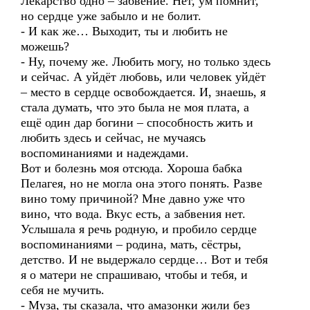
Лекарство одно – забвение. Нет, ум помнит,
но сердце уже забыло и не болит.
- И как же… Выходит, ты и любить не
можешь?
- Ну, почему же. Любить могу, но только здесь
и сейчас. А уйдёт любовь, или человек уйдёт
– место в сердце освобождается. И, знаешь, я
стала думать, что это была не моя плата, а
ещё один дар богини – способность жить и
любить здесь и сейчас, не мучаясь
воспоминаниями и надеждами.
Вот и болезнь моя отсюда. Хороша бабка
Пелагея, но не могла она этого понять. Разве
вино тому причиной? Мне давно уже что
вино, что вода. Вкус есть, а забвения нет.
Услышала я речь родную, и пробило сердце
воспоминаниями – родина, мать, сёстры,
детство. И не выдержало сердце… Вот и тебя
я о матери не спрашиваю, чтобы и тебя, и
себя не мучить.
- Муза, ты сказала, что амазонки жили без