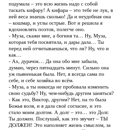
подумала – это всю жизнь надо с собой
таскать кифару! А кифара – это тебе не лук, в
ней веса знаешь сколько! Да и неудобная она
– кошмар, и углы острые. Вот и решила я
вдохновлять поэтов, полегче оно.
- Муза, скажи мне, а богиня та… Ну, Муза,
которая тебя посвятила, и дары дала… Ты
перед ней отчитываешься, что ли? Ну, что и
как…
- Ах, дурачок… Да она обо мне забыла,
думаю, через пятнадцать минут. Сильно она
уж пьяненькая была. Нет, я всегда сама по
себе, и себе хозяйка во всём.
- Муза, а ты никогда не пробовала изменить
свою судьбу? Ну, чем-нибудь другим заняться?
- Как это, Виктор, другим? Нет, на то была
Божья воля, и я дала своё согласие, и это
стало моим долгом. А долг – это… это Долг.
Ты должен. Послушай, как это звучит – ТЫ
ДОЛЖЕН! Это наполняет жизнь смыслом, за