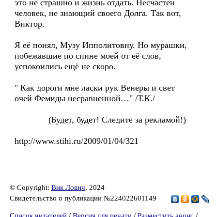
это не страшно и жизнь отдать. Несчастен
человек, не знающий своего Долга. Так вот,
Виктор.
Я её понял, Музу Ипполитовну. Но мурашки,
побежавшие по спине моей от её слов,
успокоились ещё не скоро.
" Как дороги мне ласки рук Венеры и свет
очей Фемиды несравненной…" /Т.К./
(Будет, будет! Следите за рекламой!)
http://www.stihi.ru/2009/01/04/321
© Copyright:
Вик Лович
, 2024
Свидетельство о публикации №224022601149
Список читателей
/
Версия для печати
/
Разместить анонс
/