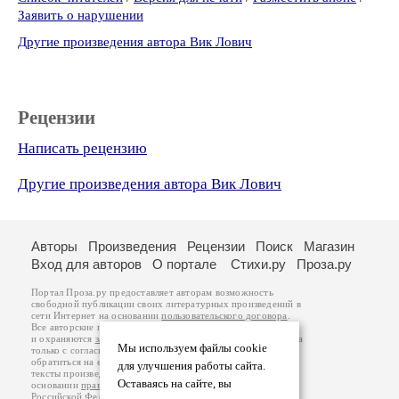
Заявить о нарушении
Другие произведения автора Вик Лович
Рецензии
Написать рецензию
Другие произведения автора Вик Лович
Авторы
Произведения
Рецензии
Поиск
Магазин
Вход для авторов
О портале
Стихи.ру
Проза.ру
Портал Проза.ру предоставляет авторам возможность
свободной публикации своих литературных произведений в
сети Интернет на основании
пользовательского договора
.
Все авторские права на произведения принадлежат авторам
и охраняются
законом
. Перепечатка произведений возможна
Мы используем файлы cookie
только с согласия его автора, к которому вы можете
обратиться на его авторской странице. Ответственность за
для улучшения работы сайта.
тексты произведений авторы несут самостоятельно на
Оставаясь на сайте, вы
основании
правил публикации
и
законодательства
Российской Федерации
. Данные пользователей