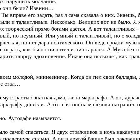
лся нарушить молчание.
кто они были? Извини…
? Ты вправе его задать, раз я сама сказала о них. Знаешь
Были и талантливые. Несколько. Великих вот не было. Я 
ух творческий прямо богами даётся. А вот талантливых –
вый, но неумный. Или умный и талантливый, но с холо
еская, но нет дара поэтического. Он ведь сродни музык
 играть, как бы он ни хотел и ни старался. А Муза без т
арить творцу вдохновение. Иначе она иссыхает, как трава
сем молодой, миннезингер. Когда он пел свои баллады, д
не стал…
ему страстью знатная дама, жена маркграфа. А он, дурачо
Маркграфу донесли. А тот святош на мальчика натравил, о
но. Аутодафе называется.
было самой спасаться. Я двух стражников в ночь накануне
 подвернула сильно. А он в другой башне был, закованны