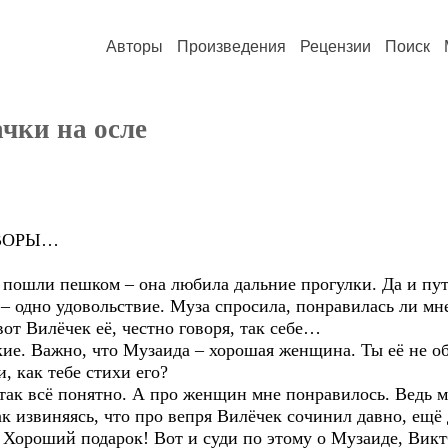
Авторы
Произведения
Рецензии
Поиск
ачки на осле
ОВОРЫ…
ошли пешком – она любила дальние прогулки. Да и пут
 – одно удовольствие. Муза спросила, понравилась ли мн
вот Вилёчек её, честно говоря, так себе…
кие. Важно, что Музаида – хорошая женщина. Ты её не 
и, как тебе стихи его?
 и так всё понятно. А про женщин мне понравилось. Ведь
к извиняясь, что про вепря Вилёчек сочинил давно, ещё
л. Хороший подарок! Вот и суди по этому о Музаиде, Вик