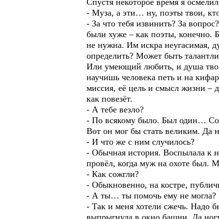
Спустя некоторое время я осмели
- Муза, а эти… ну, поэты твои, 
- За что тебя извинить? За вопрос
были хуже – как поэты, конечно. 
не нужна. Им искра неугасимая, д
определить? Может быть талантли
Или умеющий любить, и душа творч
научишь человека петь и на кифаре
миссия, её цель и смысл жизни – д
как повезёт.
- А тебе везло?
- По всякому было. Был один… Сов
Вот он мог бы стать великим. Да 
- И что же с ним случилось?
- Обычная история. Воспылала к н
провёл, когда муж на охоте был. 
- Как сожгли?
- Обыкновенно, на костре, публич
- А ты… ты помочь ему не могла?
- Так и меня хотели сжечь. Надо 
выпрыгнула в окно башни. Да ногу