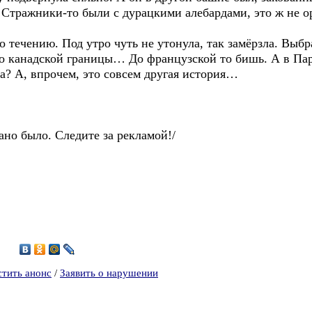
 Стражники-то были с дурацкими алебардами, это ж не о
 течению. Под утро чуть не утонула, так замёрзла. Выбрал
. До канадской границы… До французской то бишь. А в П
а? А, впрочем, это совсем другая история…
ано было. Следите за рекламой!/
4
стить анонс
/
Заявить о нарушении