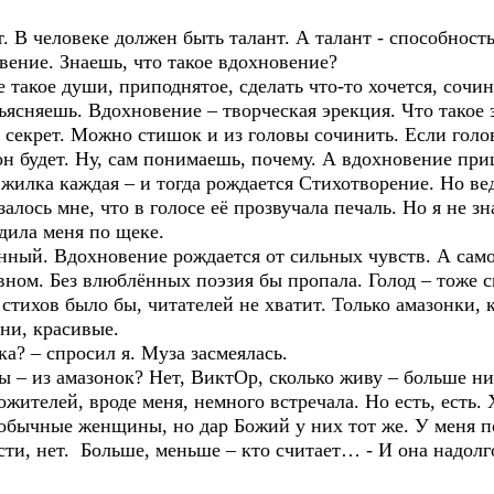
. В человеке должен быть талант. А талант - способность
вение. Знаешь, что такое вдохновение?
 такое души, приподнятое, сделать что-то хочется, сочин
ъясняешь. Вдохновение – творческая эрекция. Что такое 
ь секрет. Можно стишок и из головы сочинить. Если гол
он будет. Ну, сам понимаешь, почему. А вдохновение приш
и жилка каждая – и тогда рождается Стихотворение. Но в
алось мне, что в голосе её прозвучала печаль. Но я не з
адила меня по щеке.
ый. Вдохновение рождается от сильных чувств. А самое
ом. Без влюблённых поэзия бы пропала. Голод – тоже си
тихов было бы, читателей не хватит. Только амазонки, к
ни, красивые.
ка? – спросил я. Муза засмеялась.
зы – из амазонок? Нет, ВиктОр, сколько живу – больше ни
гожителей, вроде меня, немного встречала. Но есть, есть.
обычные женщины, но дар Божий у них тот же. У меня по
ости, нет. Больше, меньше – кто считает… - И она надолг