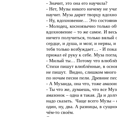
- Значит, это она его научила?
- Нет, Музы никого ничему не учат
научит. Муза дарит творцу вдохно
- Ну, вдохновение… Это состояние
- Молодец, косноязычно только об
вдохновение – то же самое. И вес
ничего получиться, только вялый 
сердце, и душа, и мозг, и нервы, 
тебя только возбуждает… - И показ
прижал её руку к себе. Муза погл
- Милый ты… Потому что влюблённ
Стихи пишут влюблённые, в основн
не пишут. Видно, слишком много с
по ночам песни пели. Древние пес
- А Музаида, она что, тоже амазон
- Ты что же, думаешь, что все Му
амазонок – одна я такая. Да и дол
надо сказать. Чаще всего Музы – 
один, ну, два. А разницы, в сущн
чём-то своём.