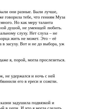
, были они разные. Были лучше,
же говорила тебе, что гениям Муза
 много. Но как меру таланта
дной душой, не умеющей любить.
альному слуху. Нет слуха – не
ворца жить не может. Это – её
 в засуху. Вот и не до выбора, уж
аже я, порой, могла прослезиться.
к, не удержался и ночь с ней
бвинили его в ереси и сожгли.
 казни задушила подвязкой и
й в цепи. И что я могла сделать