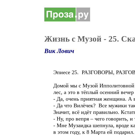
Жизнь с Музой - 25. Ск
Вик Лович
Эпиесе 25. РАЗГОВОРЫ, РАЗГ
Домой мы с Музой Ипполитовной п
лес, а это в тёплый осенний вечер
- Да, очень приятная женщина. А 
- Да что Вилёчек? Все мужики та
Значит, всё идёт правильно. Кстат
- Ну, про вепря – чего говорить,
- Мне Музаидка шепнула, вроде ка
в этом году, к 8 Марта ей подари