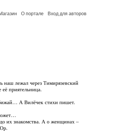
Магазин
О портале
Вход для авторов
ь наш лежал через Тимирязевский
е её приятельница.
обижай… А Вилёчек стихи пишет.
 может…
 до их знакомства. А о женщинах –
тОр.