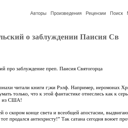
Авторы
Произведения
Рецензии
Поиск
льский о заблуждении Паисия Св
й про заблуждение преп. Паисия Святогорца
монахи читали книги г;жи Рэлф. Например, иеромонах Хр
мать только, что к этой фантастике отнеслись как к серь
а” из США!
й о скором конце света и всеобщей апостасии, выдвигаю
 тот продался антихристу!” Так сатана сегодня воюет пр