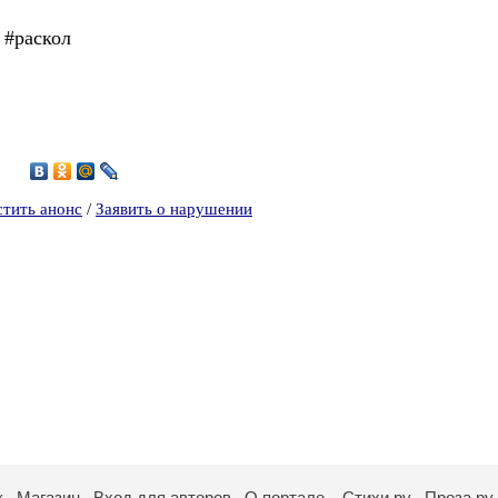
 #раскол
1
стить анонс
/
Заявить о нарушении
к
Магазин
Вход для авторов
О портале
Стихи.ру
Проза.ру