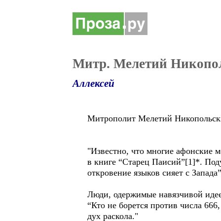
Митр. Мелетий Никопо
Аллексей
Митрополит Мелетий Никопольски
"Известно, что многие афонские 
в книге “Старец Паисий”[1]*. Поду
откровение языков сияет с Запад
Люди, одержимые навязчивой идее
“Кто не борется против числа 666,
дух раскола."