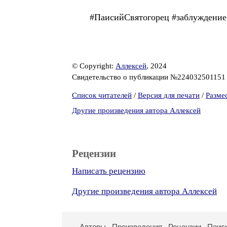
#ПаисийСвятогорец #заблуждение
© Copyright:
Аллексей
, 2024
Свидетельство о публикации №22403250115
Список читателей
/
Версия для печати
/
Разме
Другие произведения автора Аллексей
Рецензии
Написать рецензию
Другие произведения автора Аллексей
Авторы
Произведения
Рецензии
Поис