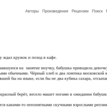
Авторы
Произведения
Рецензии
Поиск
 ждал кружок и поход в кафе.
авшуюся на занятие внучку, бабушка приводила девочку
ыми обычными. Чёрный хлеб и два ломтика московской 
ивший бы на языке, если бы не два кубика сахара, отсы
и красный берёт, весело машет ногами в ожидании бабушк
ется какими-то непонятными скучными взрослыми реплика