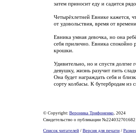
затем приносит еду и садится рядо
Четырёхлетней Евнике кажется, чт
от удовольствия, время от времен
Евника умная девочка, но она ребё
себя прилично. Евника спокойно р
крошки.
Удивительно, но и спустя долгие 
девушку, жизнь разучит пить слад
Она будет награждать себя и близ
сорту колбасы. К бутербродам из с
© Copyright:
Вероника Трифоненко
, 2024
Свидетельство о публикации №22403270168
Список читателей
/
Версия для печати
/
Разме