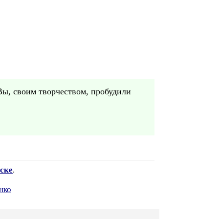
 Вы, своим творчеством, пробудили
ске
.
нко