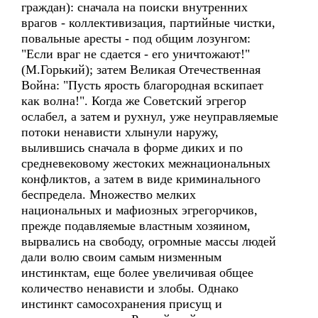
граждан): сначала на поиски внутренних
врагов - коллективизация, партийные чистки,
повальные аресты - под общим лозунгом:
"Если враг не сдается - его уничтожают!"
(М.Горький); затем Великая Отечественная
Война: "Пусть ярость благородная вскипает
как волна!". Когда же Советский эгрегор
ослабел, а затем и рухнул, уже неуправляемые
потоки ненависти хлынули наружу,
вылившись сначала в форме диких и по
средневековому жестоких межнациональных
конфликтов, а затем в виде криминального
беспредела. Множество мелких
национальных и мафиозных эгрегорчиков,
прежде подавляемые властным хозяином,
вырвались на свободу, огромные массы людей
дали волю своим самым низменным
инстинктам, еще более увеличивая общее
количество ненависти и злобы. Однако
инстинкт самосохранения присущ и