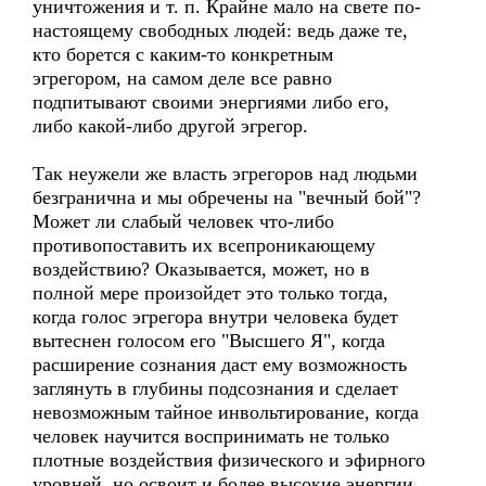
уничтожения и т. п. Крайне мало на свете по-
настоящему свободных людей: ведь даже те,
кто борется с каким-то конкретным
эгрегором, на самом деле все равно
подпитывают своими энергиями либо его,
либо какой-либо другой эгрегор.
Так неужели же власть эгрегоров над людьми
безгранична и мы обречены на "вечный бой"?
Может ли слабый человек что-либо
противопоставить их всепроникающему
воздействию? Оказывается, может, но в
полной мере произойдет это только тогда,
когда голос эгрегора внутри человека будет
вытеснен голосом его "Высшего Я", когда
расширение сознания даст ему возможность
заглянуть в глубины подсознания и сделает
невозможным тайное инвольтирование, когда
человек научится воспринимать не только
плотные воздействия физического и эфирного
уровней, но освоит и более высокие энергии,