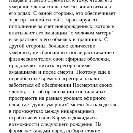
Каждый эгрегор стремится к тому, чтобы его
умершие члены снова смогли воплотиться в
его рядах. С одной стороны, это обеспечивает
эгрегор "живой силой", гарантируя его
пополнение за счет новорожденных, которые
впитывают его эманации "с молоком матери"
и вырастают в его обычаях и традициях. С
другой стороны, большое количество
умерших, не сбросивших после расставание с
физическим телом свои эфирные оболочки,
продолжают питать эгрегор своими
эманациями и после смерти. Поэтому еще в
первобытные времена эгрегоры начали
заботиться об обеспечении Посмертия своих
членов, т. е. об организации специальных
пространств на разных уровнях эфирного
слоя, где "души умерших" могли бы находится
в промежутках между инкарнациями,
отрабатывая свою Карму и дожидаясь
возможности следующего рождения. На
форме же каждый народ выбирал такие