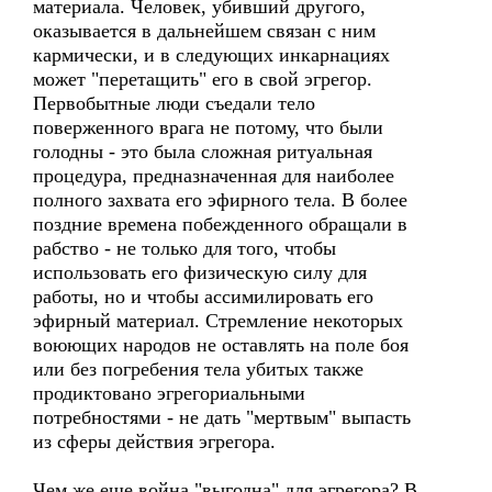
материала. Человек, убивший другого,
оказывается в дальнейшем связан с ним
кармически, и в следующих инкарнациях
может "перетащить" его в свой эгрегор.
Первобытные люди съедали тело
поверженного врага не потому, что были
голодны - это была сложная ритуальная
процедура, предназначенная для наиболее
полного захвата его эфирного тела. В более
поздние времена побежденного обращали в
рабство - не только для того, чтобы
использовать его физическую силу для
работы, но и чтобы ассимилировать его
эфирный материал. Стремление некоторых
воюющих народов не оставлять на поле боя
или без погребения тела убитых также
продиктовано эгрегориальными
потребностями - не дать "мертвым" выпасть
из сферы действия эгрегора.
Чем же еще война "выгодна" для эгрегора? В