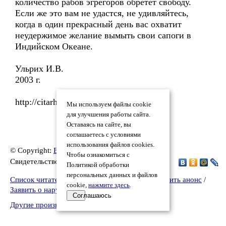
количество рабов эгрегоров обретет свободу.
Если же это вам не удастся, не удивляйтесь,
когда в один прекрасный день вас охватит
неудержимое желание вымыть свои сапоги в
Индийском Океане.
Ульрих И.В.
2003 г.
http://citarhis.ru/magazine/articles/war
Мы используем файлы cookie
для улучшения работы сайта.
Оставаясь на сайте, вы
соглашаетесь с условиями
использования файлов cookies.
© Copyright:
Елена Тоом
, 2024
Чтобы ознакомиться с
Свидетельство о публикации №224033000738
Политикой обработки
персональных данных и файлов
Список читателей
/
Версия для печати
/
Разместить анонс
/
cookie,
нажмите здесь
.
Заявить о нарушении
Соглашаюсь
Другие произведения автора Елена Тоом