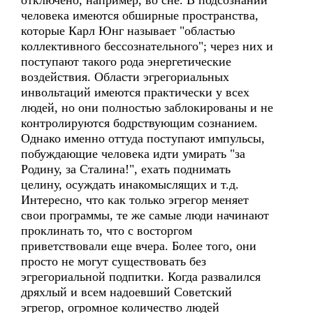
отключено, например, во сне. В подсознании
человека имеются обширные пространства,
которые Карл Юнг называет "областью
коллективного бессознательного"; через них и
поступают такого рода энергетические
воздействия. Области эгрегориальных
инвольтаций имеются практически у всех
людей, но они полностью заблокированы и не
контролируются бодрствующим сознанием.
Однако именно оттуда поступают импульсы,
побуждающие человека идти умирать "за
Родину, за Сталина!", ехать поднимать
целину, осуждать инакомыслящих и т.д.
Интересно, что как только эгрегор меняет
свои программы, те же самые люди начинают
проклинать то, что с восторгом
приветствовали еще вчера. Более того, они
просто не могут существовать без
эгрегориальной подпитки. Когда развалился
дряхлый и всем надоевший Советский
эгрегор, огромное количество людей