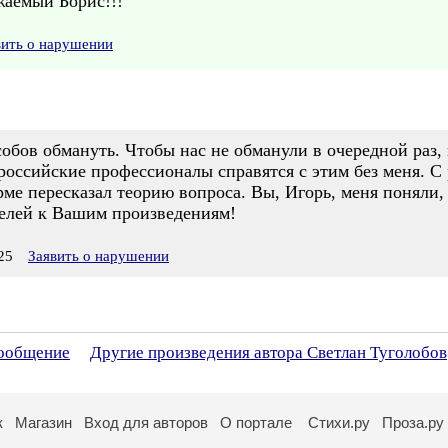
жаемый Борис!!!
вить о нарушении
собов обмануть. Чтобы нас не обманули в очередной раз,
российские профессионалы справятся с этим без меня. С
ме пересказал теорию вопроса. Вы, Игорь, меня поняли, 
елей к Вашим произведениям!
25
Заявить о нарушении
сообщение
Другие произведения автора Светлан Туголобов
к
Магазин
Вход для авторов
О портале
Стихи.ру
Проза.ру