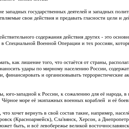
 западных государственных деятелей и западных полити
вляемые свои действия и предавать гласности цели и де
вительного содержания действия других - это основной
 в Специальной Военной Операции и тех россиян, кото
 как лишение того, что остаётся от страны, располага
наносить удары по мирному населению России, содержат
и, финансировать и организовывать террористические а
юго-западной к России, к сожалению для её народа, в 
 в Чёрное море её экипажных военных кораблей и её бое
то хочет вернуть в свой состав такие, например, насел
ровск (Красноармейск), Сла'вянск, Херсон, а Днепропет
ожет быть, и всё левобережье великой восточнославянск