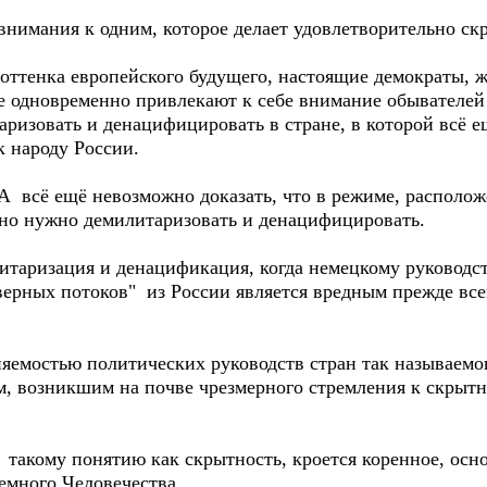
имания к одним, которое делает удовлетворительно ск
ттенка европейского будущего, настоящие демократы, ж
рые одновременно привлекают к себе внимание обывателей
аризовать и денацифицировать в стране, в которой всё 
 народу России.
сё ещё невозможно доказать, что в режиме, расположе
льно нужно демилитаризовать и денацифицировать.
аризация и денацификация, когда немецкому руководст
верных потоков" из России является вредным прежде вс
емостью политических руководств стран так называемог
м, возникшим на почве чрезмерного стремления к скрытн
кому понятию как скрытность, кроется коренное, осно
емного Человечества.