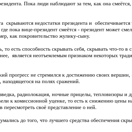
зидента. Пока люди наблюдают за тем, как она смеётся,
 скрываются недостатки президента и обеспечивается 
 где пока вице-президент смеётся - президент может смел
мер, как покровительство жулику-сыну.
о есть способность скрывать себя, скрывать что-то в се
ннее, является неотъемлемым признаком некоторых тра
ий прогресс не стремился к достижению своих вершин,
 находящегося на полях сражений.
дка, радиолокация, ночные прицелы, тепловизоры и др
ели к комиссионной уценке, то есть к снижению цены на
в пересмотреть своё представление о ней.
лись до того, что лучшего средства обеспечения скрыт