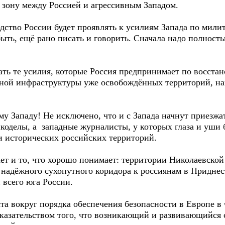
зону между Россией и агрессивным Западом.
тво России будет проявлять к усилиям Запада по мили
ыть, ещё рано писать и говорить. Сначала надо полност
ь те усилия, которые Россия предпринимает по восста
ной инфраструктуры уже освобождённых территорий, нап
 Западу! Не исключено, что и с Запада начнут приезжа
коделы, а западные журналисты, у которых глаза и уши 
и исторических российских территорий.
т и то, что хорошо понимает: территории Николаевско
 надёжного сухопутного коридора к россиянам в Приднест
 всего юга России.
а вокруг порядка обеспечения безопасности в Европе в 
доказательством того, что возникающий и развивающийся