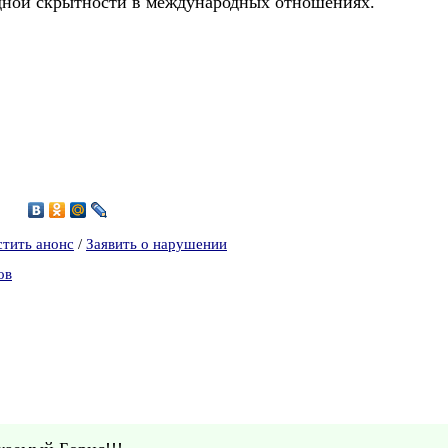
падной скрытности в международных отношениях.
0
стить анонс
/
Заявить о нарушении
ов