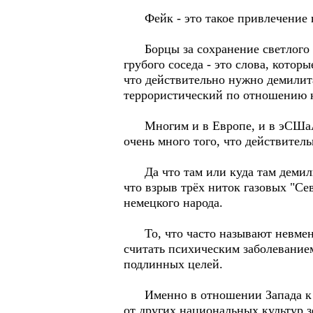
Фейк - это такое привлечение вн
Борцы за сохранение светлого о
грубого соседа - это слова, кото
что действительно нужно демилит
террористический по отношению к
Многим и в Европе, и в эСШаА в
очень много того, что действите
Да что там или куда там демилит
что взрыв трёх ниток газовых "Се
немецкого народа.
То, что часто называют невменя
считать психическим заболевание
подлинных целей.
Именно в отношении Запада к та
от других национальных культур з