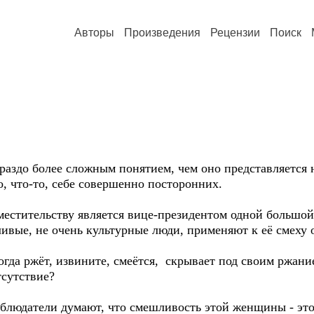
Авторы
Произведения
Рецензии
Поиск
здо более сложным понятием, чем оно представляется н
то, что-то, себе совершенно посторонних.
стительству является вице-президентом одной большой
ливые, не очень культурные люди, применяют к её смеху о
да ржёт, извините, смеётся, скрывает под своим ржани
тсутствие?
датели думают, что смешливость этой женщины - это