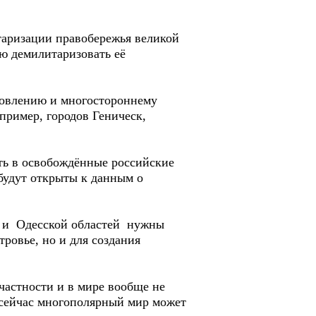
таризации правобережья великой
ью демилитаризовать её
новлению и многостороннему
ример, городов Геническ,
ть в освобождённые российские
будут открыты к данным о
й и Одесской областей нужны
ровье, но и для создания
частности и в мире вообще не
 сейчас многополярный мир может