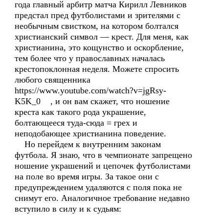
года главный арбитр матча Кирилл Левников
предстал пред футболистами и зрителями с
необычным свистком, на котором болтался
христианский символ — крест. Для меня, как
христианина, это кощунство и оскорбление,
тем более что у православных началась
крестопоклонная неделя. Можете спросить
любого священника
https://www.youtube.com/watch?v=jgRsy-
K5K_0 , и он вам скажет, что ношение
креста как такого рода украшение,
болтающееся туда-сюда = грех и
неподобающее христианина поведение.
Но перейдем к внутренним законам
футбола. Я знаю, что в чемпионате запрещено
ношение украшений и цепочек футболистами
на поле во время игры. За такое они с
предупреждением удаляются с поля пока не
снимут его. Аналогичное требование недавно
вступило в силу и к судьям: