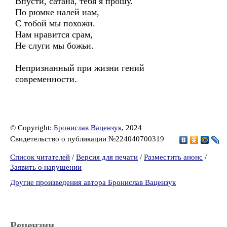
Впусти, сатана, тебя я прошу.
По рюмке налей нам,
С тобой мы похожи.
Нам нравится срам,
Не слуги мы божьи.
Непризнанный при жизни гений
современности.
© Copyright:
Бронислав Вацензук
, 2024
Свидетельство о публикации №224040700319
Список читателей
/
Версия для печати
/
Разместить анонс
/
Заявить о нарушении
Другие произведения автора Бронислав Вацензук
Рецензии