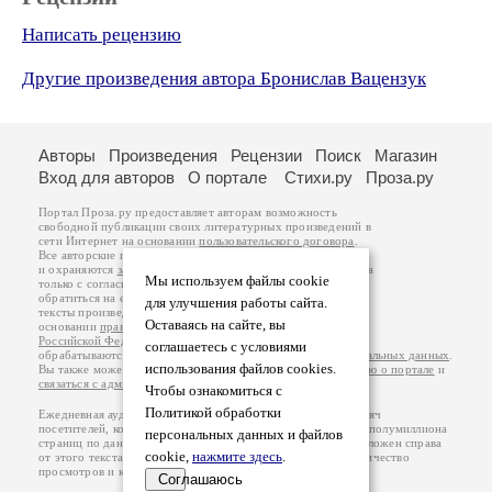
Написать рецензию
Другие произведения автора Бронислав Вацензук
Авторы
Произведения
Рецензии
Поиск
Магазин
Вход для авторов
О портале
Стихи.ру
Проза.ру
Портал Проза.ру предоставляет авторам возможность
свободной публикации своих литературных произведений в
сети Интернет на основании
пользовательского договора
.
Все авторские права на произведения принадлежат авторам
и охраняются
законом
. Перепечатка произведений возможна
Мы используем файлы cookie
только с согласия его автора, к которому вы можете
обратиться на его авторской странице. Ответственность за
для улучшения работы сайта.
тексты произведений авторы несут самостоятельно на
Оставаясь на сайте, вы
основании
правил публикации
и
законодательства
Российской Федерации
. Данные пользователей
соглашаетесь с условиями
обрабатываются на основании
Политики обработки персональных данных
.
использования файлов cookies.
Вы также можете посмотреть более подробную
информацию о портале
и
связаться с администрацией
.
Чтобы ознакомиться с
Политикой обработки
Ежедневная аудитория портала Проза.ру – порядка 100 тысяч
посетителей, которые в общей сумме просматривают более полумиллиона
персональных данных и файлов
страниц по данным счетчика посещаемости, который расположен справа
cookie,
нажмите здесь
.
от этого текста. В каждой графе указано по две цифры: количество
просмотров и количество посетителей.
Соглашаюсь