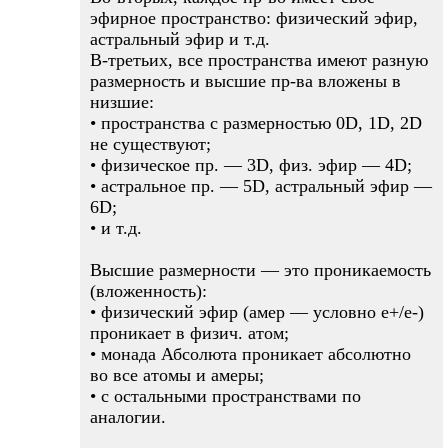
эфирное пространство: физический эфир,
астральный эфир и т.д.
В-третьих, все пространства имеют разную
размерность и высшие пр-ва вложены в
низшие:
• пространства с размерностью 0D, 1D, 2D
не существуют;
• физическое пр. — 3D, физ. эфир — 4D;
• астральное пр. — 5D, астральный эфир —
6D;
• и т.д.
Высшие размерности — это проникаемость
(вложенность):
• физический эфир (амер — условно е+/е-)
проникает в физич. атом;
• монада Абсолюта проникает абсолютно
во все атомы и амеры;
• с остальными пространствами по
аналогии.