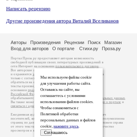
Написать рецензию
Другие произведения автора Виталий Вселиванов
Авторы
Произведения
Рецензии
Поиск
Магазин
Вход для авторов
О портале
Стихи.ру
Проза.ру
Портал Проза.ру предоставляет авторам возможность
свободной публикации своих литературных произведений в
сети Интернет на основании
пользовательского договора
.
Все авторские права на произведения принадлежат авторам
и охраняются
законом
. Перепечатка произведений возможна
Мы используем файлы cookie
только с согласия его автора, к которому вы можете
обратиться на его авторской странице. Ответственность за
для улучшения работы сайта.
тексты произведений авторы несут самостоятельно на
Оставаясь на сайте, вы
основании
правил публикации
и
законодательства
Российской Федерации
. Данные пользователей
соглашаетесь с условиями
обрабатываются на основании
Политики обработки персональных данных
.
использования файлов cookies.
Вы также можете посмотреть более подробную
информацию о портале
и
связаться с администрацией
.
Чтобы ознакомиться с
Политикой обработки
Ежедневная аудитория портала Проза.ру – порядка 100 тысяч
посетителей, которые в общей сумме просматривают более полумиллиона
персональных данных и файлов
страниц по данным счетчика посещаемости, который расположен справа
cookie,
нажмите здесь
.
от этого текста. В каждой графе указано по две цифры: количество
просмотров и количество посетителей.
Соглашаюсь