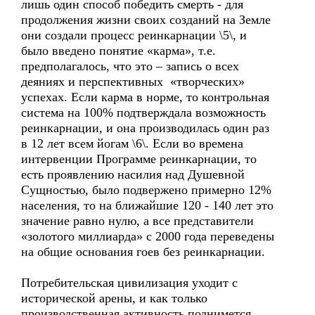
лишь один способ победить смерть - для
продолжения жизни своих созданий на Земле
они создали процесс реинкарнации \5\, и
было введено понятие «карма», т.е.
предполагалось, что это – запись о всех
деяниях и перспективных «творческих»
успехах. Если карма в норме, то контрольная
система на 100% подтверждала возможность
реинкарнации, и она производилась один раз
в 12 лет всем йогам \6\. Если во времена
интервенции Программе реинкарнации, то
есть проявлению насилия над Душевной
Сущностью, было подвержено примерно 12%
населения, то на ближайшие 120 - 140 лет это
значение равно нулю, а все представители
«золотого миллиарда» с 2000 года переведены
на общие основания гоев без реинкарнации.
Потребительская цивилизация уходит с
исторической арены, и как только
производственная активность поднимется