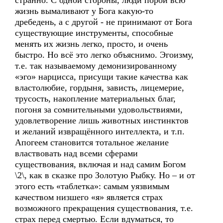
странно. С одной стороны, люди порой всю
жизнь вымаливают у Бога какую-то
дребедень, а с другой - не принимают от Бога
существующие инструменты, способные
менять их жизнь легко, просто, и очень
быстро. Но всё это легко объяснимо. Эгоизму,
т.е. так называемому демонизированному
«эго» нарцисса, присущи такие качества как
властолюбие, гордыня, зависть, лицемерие,
трусость, накопление материальных благ,
погоня за сомнительными удовольствиями,
удовлетворение лишь животных инстинктов
и желаний извращённого интеллекта, и т.п.
Апогеем становится тотальное желание
властвовать над всеми сферами
существования, включая и над самим Богом
\2\, как в сказке про Золотую Рыбку. Но – и от
этого есть «таблетка»: самым уязвимым
качеством низшего «я» является страх
возможного прекращения существования, т.е.
страх перед смертью. Если вдуматься, то