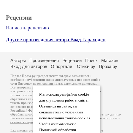
Рецензии
Написать рецензию
Другие произведения автора Влад Гараходец
Авторы
Произведения
Рецензии
Поиск
Магазин
Вход для авторов
О портале
Стихи.ру
Проза.ру
Портал Проза.ру предоставляет авторам возможность
свободной публикации своих литературных произведений в
сети Интернет на основании
пользовательского договора
.
Все авторские права на произведения принадлежат авторам
и охраняются
законом
. Перепечатка произведений возможна
Мы используем файлы cookie
только с согласия его автора, к которому вы можете
обратиться на его авторской странице. Ответственность за
для улучшения работы сайта.
тексты произведений авторы несут самостоятельно на
Оставаясь на сайте, вы
основании
правил публикации
и
законодательства
Российской Федерации
. Данные пользователей
соглашаетесь с условиями
обрабатываются на основании
Политики обработки персональных данных
.
использования файлов cookies.
Вы также можете посмотреть более подробную
информацию о портале
и
связаться с администрацией
.
Чтобы ознакомиться с
Политикой обработки
Ежедневная аудитория портала Проза.ру – порядка 100 тысяч