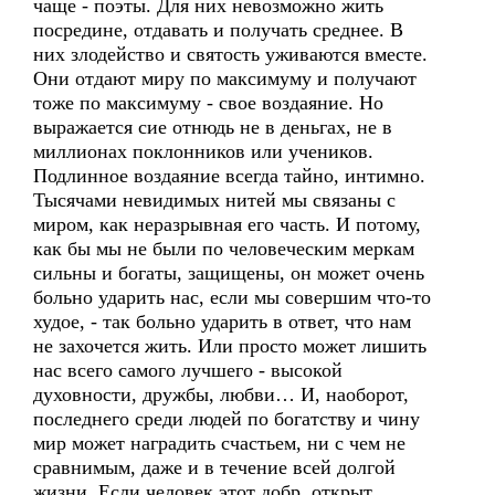
чаще - поэты. Для них невозможно жить
посредине, отдавать и получать среднее. В
них злодейство и святость уживаются вместе.
Они отдают миру по максимуму и получают
тоже по максимуму - свое воздаяние. Но
выражается сие отнюдь не в деньгах, не в
миллионах поклонников или учеников.
Подлинное воздаяние всегда тайно, интимно.
Тысячами невидимых нитей мы связаны с
миром, как неразрывная его часть. И потому,
как бы мы не были по человеческим меркам
сильны и богаты, защищены, он может очень
больно ударить нас, если мы совершим что-то
худое, - так больно ударить в ответ, что нам
не захочется жить. Или просто может лишить
нас всего самого лучшего - высокой
духовности, дружбы, любви… И, наоборот,
последнего среди людей по богатству и чину
мир может наградить счастьем, ни с чем не
сравнимым, даже и в течение всей долгой
жизни. Если человек этот добр, открыт,