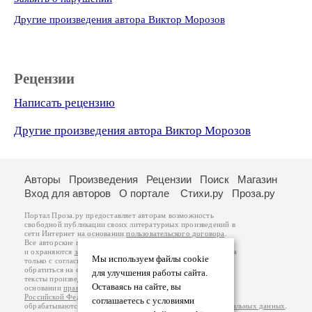
Другие произведения автора Виктор Морозов
Рецензии
Написать рецензию
Другие произведения автора Виктор Морозов
Авторы
Произведения
Рецензии
Поиск
Магазин
Вход для авторов
О портале
Стихи.ру
Проза.ру
Портал Проза.ру предоставляет авторам возможность
свободной публикации своих литературных произведений в
сети Интернет на основании
пользовательского договора
.
Все авторские права на произведения принадлежат авторам
и охраняются
законом
. Перепечатка произведений возможна
Мы используем файлы cookie
только с согласия его автора, к которому вы можете
обратиться на его авторской странице. Ответственность за
для улучшения работы сайта.
тексты произведений авторы несут самостоятельно на
Оставаясь на сайте, вы
основании
правил публикации
и
законодательства
Российской Федерации
. Данные пользователей
соглашаетесь с условиями
обрабатываются на основании
Политики обработки персональных данных
.