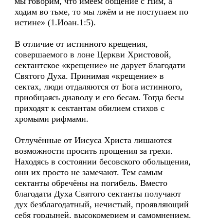
мы говорим, что имеем общение с Ним, а
ходим во тьме, то мы лжём и не поступаем по
истине» (1.Иоан.1:5).
В отличие от истинного крещения,
совершаемого в лоне Церкви Христовой,
сектантское «крещение» не дарует благодати
Святого Духа. Принимая «крещение» в
сектах, люди отдаляются от Бога истинного,
приобщаясь диаволу и его бесам. Тогда бесы
приходят к сектантам обилием стихов с
хромыми рифмами.
Отлучённые от Иисуса Христа лишаются
возможности просить прощения за грехи.
Находясь в состоянии бесовского обольщения,
они их просто не замечают. Тем самым
сектанты обречёны на погибель. Вместо
благодати Духа Святого сектанты получают
дух безблагодатный, нечистый, проявляющий
себя гордыней, высокомерием и самомнением.