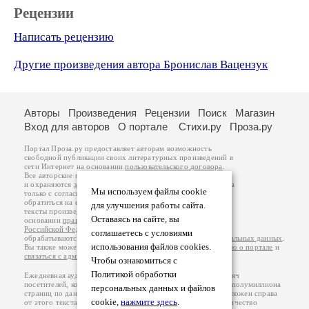
Рецензии
Написать рецензию
Другие произведения автора Бронислав Вацензук
Авторы
Произведения
Рецензии
Поиск
Магазин
Вход для авторов
О портале
Стихи.ру
Проза.ру
Портал Проза.ру предоставляет авторам возможность
свободной публикации своих литературных произведений в
сети Интернет на основании
пользовательского договора
.
Все авторские права на произведения принадлежат авторам
и охраняются
законом
. Перепечатка произведений возможна
Мы используем файлы cookie
только с согласия его автора, к которому вы можете
обратиться на его авторской странице. Ответственность за
для улучшения работы сайта.
тексты произведений авторы несут самостоятельно на
Оставаясь на сайте, вы
основании
правил публикации
и
законодательства
Российской Федерации
. Данные пользователей
соглашаетесь с условиями
обрабатываются на основании
Политики обработки персональных данных
.
использования файлов cookies.
Вы также можете посмотреть более подробную
информацию о портале
и
связаться с администрацией
.
Чтобы ознакомиться с
Политикой обработки
Ежедневная аудитория портала Проза.ру – порядка 100 тысяч
посетителей, которые в общей сумме просматривают более полумиллиона
персональных данных и файлов
страниц по данным счетчика посещаемости, который расположен справа
cookie,
нажмите здесь
.
от этого текста. В каждой графе указано по две цифры: количество