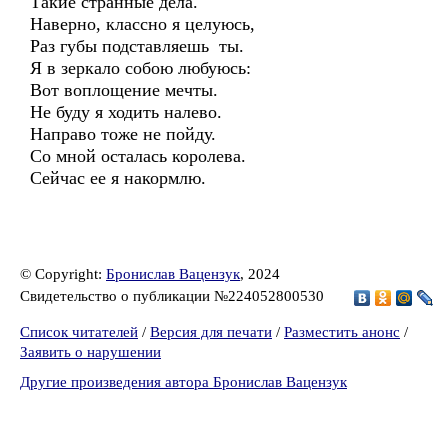
Такие странные дела.
Наверно, классно я целуюсь,
Раз губы подставляешь ты.
Я в зеркало собою любуюсь:
Вот воплощение мечты.
Не буду я ходить налево.
Направо тоже не пойду.
Со мной осталась королева.
Сейчас ее я накормлю.
© Copyright:
Бронислав Вацензук
, 2024
Свидетельство о публикации №224052800530
Список читателей
/
Версия для печати
/
Разместить анонс
/
Заявить о нарушении
Другие произведения автора Бронислав Вацензук