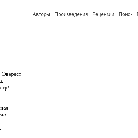
Авторы
Произведения
Рецензии
Поиск
!
 Эверест!
а,
стр!
щная
ло,
,
.