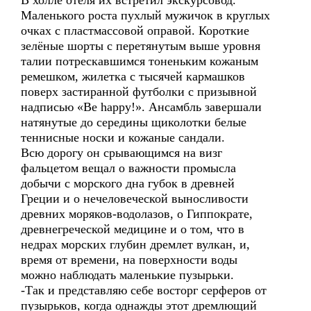
В холле отеля их встретил экскурсовод.
Маленького роста пухлый мужичок в круглых
очках с пластмассовой оправой. Короткие
зелёные шорты с перетянутым выше уровня
талии потрескавшимся тоненьким кожаным
ремешком, жилетка с тысячей кармашков
поверх застиранной футболки с призывной
надписью «Be happy!». Ансамбль завершали
натянутые до середины щиколотки белые
теннисные носки и кожаные сандали.
Всю дорогу он срывающимся на визг
фальцетом вещал о важности промысла
добычи с морского дна губок в древней
Греции и о нечеловеческой выносливости
древних моряков-водолазов, о Гиппократе,
древнегреческой медицине и о том, что в
недрах морских глубин дремлет вулкан, и,
время от времени, на поверхности воды
можно наблюдать маленькие пузырьки.
-Так и представляю себе восторг серферов от
пузырьков, когда однажды этот дремлющий