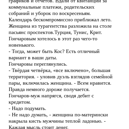
графиков и отчетов. Вдали от квитанций за
коммунальные платежи, родительских
собраний и уборок по воскресеньям.
Календарь бескомпромиссно приближал лето.
Женщина из турагентства разложила на столе
пасьянс проспектов.Турция, Тунис, Крит.
Гончаровым хотелось в этот раз чего-то
новенького.
- Тогда, может быть Кос? Есть отличный
вариант в ваши даты.
Гончаровы переглянулись.
- Твёрдая четвёрка, «все включено», большая
территория. - уловив дуэль взглядов семейной
пары, включилась женщина. - Всем нравится.
Правда немного дороже получается.
Гончаров-муж напрягся, сводя дебит с
кредитом.
- Надо подумать.
- Не надо думать, - женщина по-матерински
накрыла кисть мужчины теплой ладонью. -
Каждая мысль стоит денег.