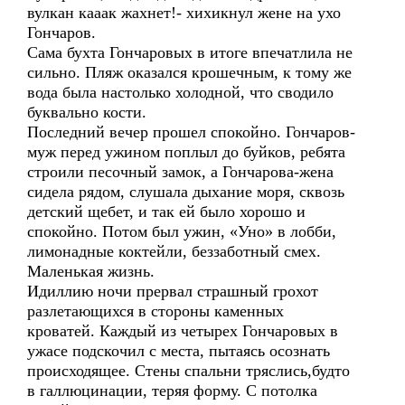
вулкан кааак жахнет!- хихикнул жене на ухо
Гончаров.
Сама бухта Гончаровых в итоге впечатлила не
сильно. Пляж оказался крошечным, к тому же
вода была настолько холодной, что сводило
буквально кости.
Последний вечер прошел спокойно. Гончаров-
муж перед ужином поплыл до буйков, ребята
строили песочный замок, а Гончарова-жена
сидела рядом, слушала дыхание моря, сквозь
детский щебет, и так ей было хорошо и
спокойно. Потом был ужин, «Уно» в лобби,
лимонадные коктейли, беззаботный смех.
Маленькая жизнь.
Идиллию ночи прервал страшный грохот
разлетающихся в стороны каменных
кроватей. Каждый из четырех Гончаровых в
ужасе подскочил с места, пытаясь осознать
происходящее. Стены спальни тряслись,будто
в галлюцинации, теряя форму. С потолка