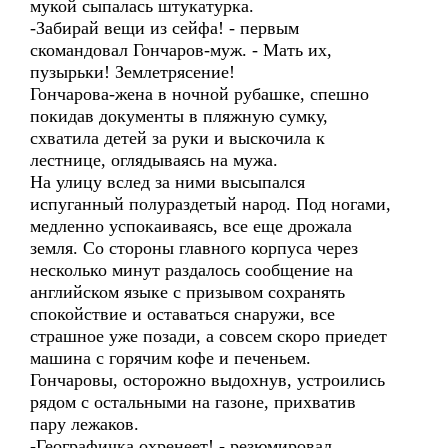
мукой сыпалась штукатурка.
-Забирай вещи из сейфа! - первым
скомандовал Гончаров-муж. - Мать их,
пузырьки! Землетрясение!
Гончарова-жена в ночной рубашке, спешно
покидав документы в пляжную сумку,
схватила детей за руки и выскочила к
лестнице, оглядываясь на мужа.
На улицу вслед за ними высыпался
испуганный полураздетый народ. Под ногами,
медленно успокаиваясь, все еще дрожала
земля. Со стороны главного корпуса через
несколько минут раздалось сообщение на
английском языке с призывом сохранять
спокойствие и оставаться снаружи, все
страшное уже позади, а совсем скоро приедет
машина с горячим кофе и печеньем.
Гончаровы, осторожно выдохнув, устроились
рядом с остальными на газоне, прихватив
пару лежаков.
-Географичка охренеет! - резюмировал