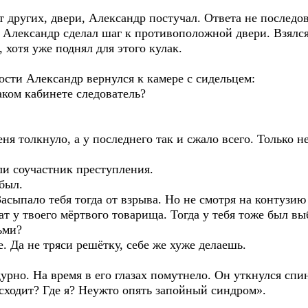
т других, двери, Александр постучал. Ответа не последов
 Александр сделал шаг к противоположной двери. Взялся 
ь, хотя уже поднял для этого кулак.
ости Александр вернулся к камере с сидельцем:
каком кабинете следователь?
ня толкнуло, а у последнего так и сжало всего. Только 
ли соучастник преступления.
 был.
асыпало тебя тогда от взрыва. Но не смотря на контузию
ат у твоего мёртвого товарища. Тогда у тебя тоже был вы
ьми?
е. Да не тряси решётку, себе же хуже делаешь.
урно. На время в его глазах помутнело. Он уткнулся спи
сходит? Где я? Неужто опять запойный синдром».