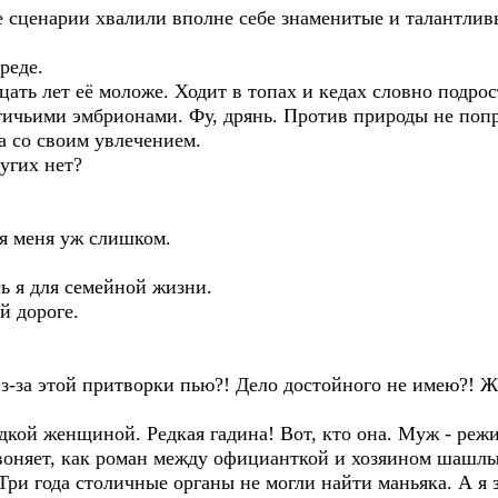
 сценарии хвалили вполне себе знаменитые и талантливы
реде.
цать лет её моложе. Ходит в топах и кедах словно подрос
птичьими эмбрионами. Фу, дрянь. Против природы не поп
а со своим увлечением.
ругих нет?
ля меня уж слишком.
сь я для семейной жизни.
й дороге.
из-за этой притворки пью?! Дело достойного не имею?! 
дкой женщиной. Редкая гадина! Вот, кто она. Муж - режис
воняет, как роман между официанткой и хозяином шашл
 Три года столичные органы не могли найти маньяка. А я 