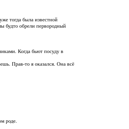
же тогда была известной
мы будто обрели первородный
никами. Когда бьют посуду в
шь. Прав-то я оказался. Она всё
ом роде.