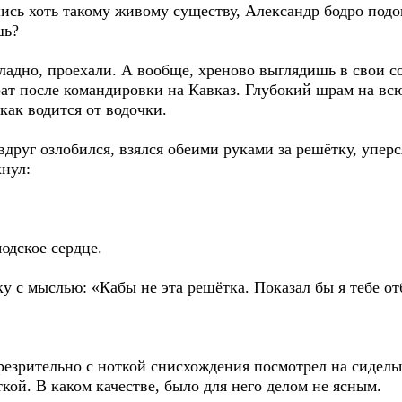
сь хоть такому живому существу, Александр бодро подо
шь?
 ладно, проехали. А вообще, хреново выглядишь в свои с
рат после командировки на Кавказ. Глубокий шрам на всю
как водится от водочки.
друг озлобился, взялся обеими руками за решётку, упе
кнул:
юдское сердце.
у с мыслью: «Кабы не эта решётка. Показал бы я тебе о
резрительно с ноткой снисхождения посмотрел на сидель
кой. В каком качестве, было для него делом не ясным.