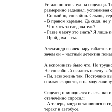
Устало он взглянул на сидельца. 
размеренно задышал, успокаивая с
- Спокойно, спокойно. Слышь, серд
- В правом кармане. Да сиди, не у
- Что хоть за следователь?
- Разве я могу это знать? Я лишь
- Пройдоха – ты.
Александр извлек пару таблеток и
зачем он – частный детектив пона
А вспоминать было что. Но трудно
Не способный осилить пелену заб
- Гм, всю жизнь так. Постоянно в
снижая скорости, и на ходу лавир
Сиделец приподнялся с лежанки и
отвлечённо спросил:
- А теперь, когда остановился и с
теракт в автобусе.