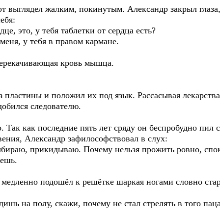
Тот выглядел жалким, покинутым. Александр закрыл глаза,
ебя:
це, это, у тебя таблетки от сердца есть?
 меня, у тебя в правом кармане.
 перекачивающая кровь мышца.
з пластины и положил их под язык. Рассасывая лекарства
добился следователю.
. Так как последние пять лет сряду он беспробудно пил 
вения, Александр зафилософствовал в слух:
ыбираю, прикидываю. Почему нельзя прожить ровно, спок
уешь.
 медленно подошёл к решётке шаркая ногами словно стар
идишь на полу, скажи, почему не стал стрелять в того па