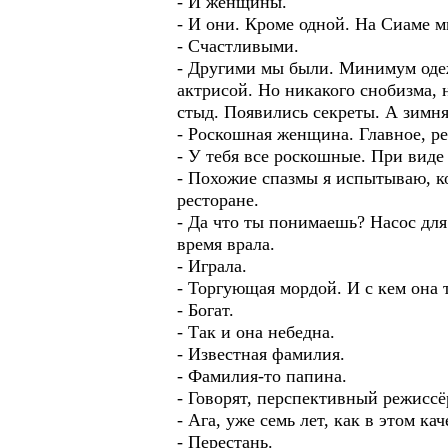
- И женщины.
- И они. Кроме одной. На Сиаме 
- Счастливыми.
- Другими мы были. Минимум оде
актрисой. Но никакого снобизма,
стыд. Появились секреты. А зимня
- Роскошная женщина. Главное, ре
- У тебя все роскошные. При виде
- Похожие спазмы я испытываю, ко
ресторане.
- Да что ты понимаешь? Насос для
время врала.
- Играла.
- Торгующая мордой. И с кем она 
- Богат.
- Так и она небедна.
- Известная фамилия.
- Фамилия-то папина.
- Говорят, перспективный режиссё
- Ага, уже семь лет, как в этом ка
- Перестань.