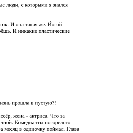
е люди, с которыми я знался
ток. И она такая же. Йогой
рёшь. И никакие пластические
Жизнь прошла в пустую?!
сёр, жена - актриса. Что за
ычной. Комедианты погорелого
за месяц в одиночку поймал. Глава