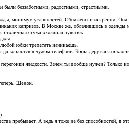
мы были беззаботными, радостными, страстными.
жды, минимум условностей. Обнажены и искренни. Она у
 никаких капризов. В Москве же, облачившись в одежды 
я столичная стужа охладила чувства.
дкая.
 любой юбки трепетать начинаешь.
гда копаются в чужом телефоне. Когда дерутся с поклон
 перегонки жидкости. Зачем ты вообще нужен? Только ное
теперь. Щенок.
р.
честве пребывает. А ведь я тоже не без способностей, в эт