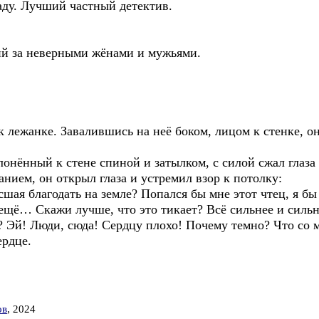
аду. Лучший частный детектив.
ий за неверными жёнами и мужьями.
к лежанке. Завалившись на неё боком, лицом к стенке, он
онённый к стене спиной и затылком, с силой сжал глаза 
анием, он открыл глаза и устремил взор к потолку:
сшая благодать на земле? Попался бы мне этот чтец, я бы 
ы ещё… Скажи лучше, что это тикает? Всё сильнее и сильн
о? Эй! Люди, сюда! Сердцу плохо! Почему темно? Что со
ердце.
ов
, 2024