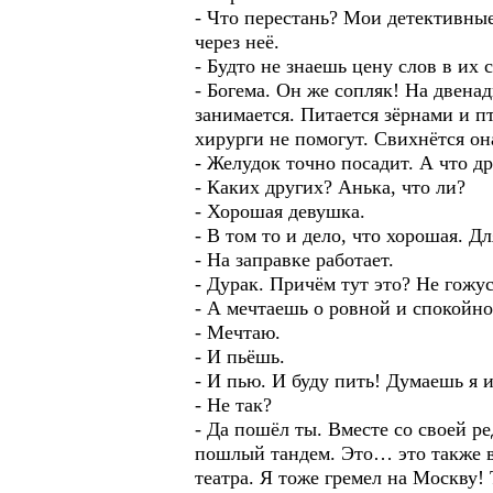
- Что перестань? Мои детективные
через неё.
- Будто не знаешь цену слов в их с
- Богема. Он же сопляк! На двенад
занимается. Питается зёрнами и 
хирурги не помогут. Свихнётся он
- Желудок точно посадит. А что д
- Каких других? Анька, что ли?
- Хорошая девушка.
- В том то и дело, что хорошая. Д
- На заправке работает.
- Дурак. Причём тут это? Не гожу
- А мечтаешь о ровной и спокойно
- Мечтаю.
- И пьёшь.
- И пью. И буду пить! Думаешь я 
- Не так?
- Да пошёл ты. Вместе со своей ре
пошлый тандем. Это… это также 
театра. Я тоже гремел на Москву!