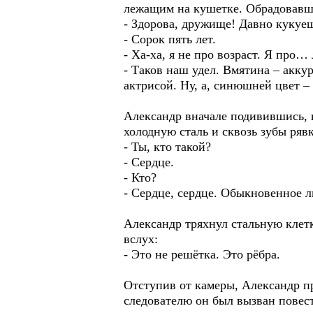
лежащим на кушетке. Обрадовавши
- Здорова, дружище! Давно кукуе
- Сорок пять лет.
- Ха-ха, я не про возраст. Я про…
- Таков наш удел. Вмятина – акку
актрисой. Ну, а, синюшней цвет – 
Александр вначале подивившись, в
холодную сталь и сквозь зубы ряв
- Ты, кто такой?
- Сердце.
- Кто?
- Сердце, сердце. Обыкновенное л
Александр тряхнул стальную клетк
вслух:
- Это не решётка. Это рёбра.
Отступив от камеры, Александр п
следователю он был вызван повест