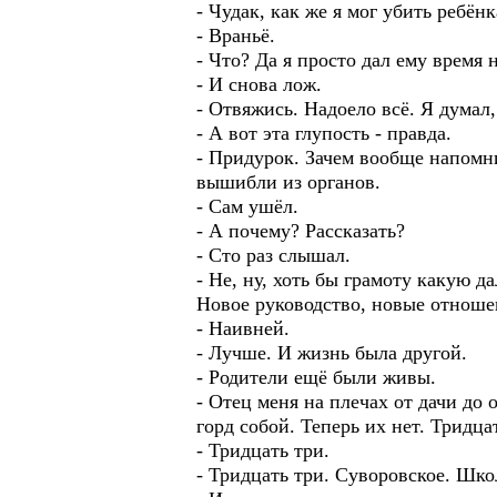
- Чудак, как же я мог убить ребёнк
- Враньё.
- Что? Да я просто дал ему время 
- И снова лож.
- Отвяжись. Надоело всё. Я думал,
- А вот эта глупость - правда.
- Придурок. Зачем вообще напомн
вышибли из органов.
- Сам ушёл.
- А почему? Рассказать?
- Сто раз слышал.
- Не, ну, хоть бы грамоту какую
Новое руководство, новые отноше
- Наивней.
- Лучше. И жизнь была другой.
- Родители ещё были живы.
- Отец меня на плечах от дачи до 
горд собой. Теперь их нет. Тридца
- Тридцать три.
- Тридцать три. Суворовское. Шко