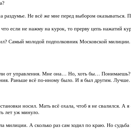
а?
на раздумье. Не всё же мне перед выбором оказываться. 
 что если не нажму на курок, то прерву цепь нажатий ку
ил? Самый молодой подполковник Московской милиции. А
 дали от управления. Мне она… Но, хоть бы… Понимаешь?
ния. Раньше всё по-иному было. И я был другим. Лучше.
остановки носил. Мать всё охала, чтоб я не свалился. А я
ть лет уж минуло.
ла милиции. А сколько раз сам ходил по краю. Но судьба