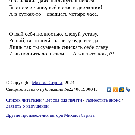
Что некогда даже взглянуть в небеса.
Быстрее и чаще, всё время в движении!
А в сутках-то – двадцать четыре часа.
Отдай себя полностью, следуй уставу,
Решай, выполняй, на чеку будь всегда!
Лишь так ты сумеешь снискать себе славу
И выполнить долг свой…. А жить-то когда?!
© Copyright:
Михаил Стрига
, 2024
Свидетельство о публикации №224061900845
Список читателей
/
Версия для печати
/
Разместить анонс
/
Заявить о нарушении
Другие произведения автора Михаил Стрига