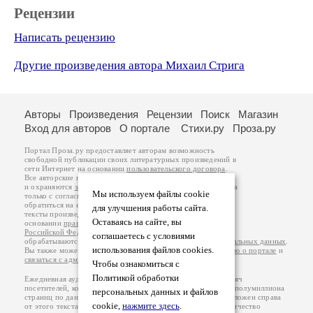
Рецензии
Написать рецензию
Другие произведения автора Михаил Стрига
Авторы
Произведения
Рецензии
Поиск
Магазин
Вход для авторов
О портале
Стихи.ру
Проза.ру
Портал Проза.ру предоставляет авторам возможность
свободной публикации своих литературных произведений в
сети Интернет на основании
пользовательского договора
.
Все авторские права на произведения принадлежат авторам
и охраняются
законом
. Перепечатка произведений возможна
Мы используем файлы cookie
только с согласия его автора, к которому вы можете
обратиться на его авторской странице. Ответственность за
для улучшения работы сайта.
тексты произведений авторы несут самостоятельно на
Оставаясь на сайте, вы
основании
правил публикации
и
законодательства
Российской Федерации
. Данные пользователей
соглашаетесь с условиями
обрабатываются на основании
Политики обработки персональных данных
.
использования файлов cookies.
Вы также можете посмотреть более подробную
информацию о портале
и
связаться с администрацией
.
Чтобы ознакомиться с
Политикой обработки
Ежедневная аудитория портала Проза.ру – порядка 100 тысяч
посетителей, которые в общей сумме просматривают более полумиллиона
персональных данных и файлов
страниц по данным счетчика посещаемости, который расположен справа
cookie,
нажмите здесь
.
от этого текста. В каждой графе указано по две цифры: количество