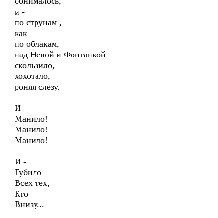
обнималось,
и -
по струнам ,
как
по облакам,
над Невой и Фонтанкой
скользило,
хохотало,
роняя слезу.
И -
Манило!
Манило!
Манило!
И -
Губило
Всех тех,
Кто
Внизу...