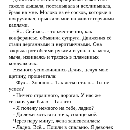
тяжело дышала, постанывала и всхлипывала,
ёрзая на мне. Молоко из её сосков, которые я
покручивал, прыскало мне на живот горячими
каплями.
- Я... Сейчас... - торжественно, как
конферансье, объявила супруга. Движения её
стали дёрганными и неритмичными. Она
закрыла рот обеими руками и упала на меня,
мыча, извиваясь и трясясь в пламенных
конвульсиях.
Немного успокоившись Делия, целуя мою
щетину, прошептала:
- Фух... Хорошо... Так легко стало... Ты не
успел?
- Ничего страшного, дорогая. У нас же
сегодня уже было... Так что...
- Я полежу немного на тебе, ладно?
- Да лежи хоть всю ночь, солнце моё.
Через пару минут, жена зашевелилась:
- Ладно. Всё... Пошли в спальню. Я девочек