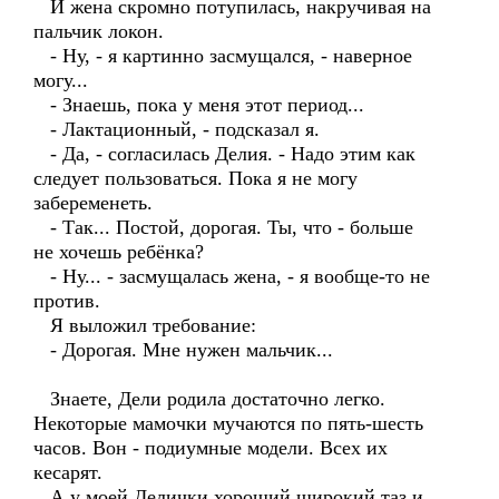
И жена скромно потупилась, накручивая на
пальчик локон.
- Ну, - я картинно засмущался, - наверное
могу...
- Знаешь, пока у меня этот период...
- Лактационный, - подсказал я.
- Да, - согласилась Делия. - Надо этим как
следует пользоваться. Пока я не могу
забеременеть.
- Так... Постой, дорогая. Ты, что - больше
не хочешь ребёнка?
- Ну... - засмущалась жена, - я вообще-то не
против.
Я выложил требование:
- Дорогая. Мне нужен мальчик...
Знаете, Дели родила достаточно легко.
Некоторые мамочки мучаются по пять-шесть
часов. Вон - подиумные модели. Всех их
кесарят.
А у моей Делички хороший широкий таз и