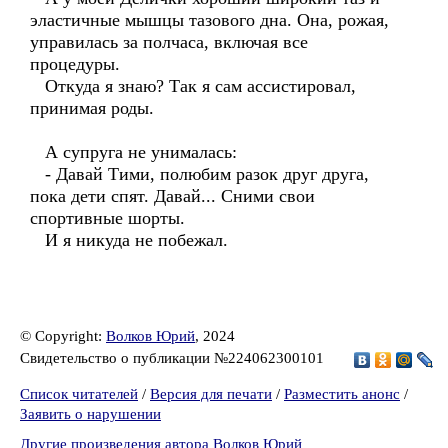
эластичные мышцы тазового дна. Она, рожая,
управилась за полчаса, включая все
процедуры.
Откуда я знаю? Так я сам ассистировал,
принимая роды.
А супруга не унималась:
- Давай Тими, полюбим разок друг друга,
пока дети спят. Давай... Сними свои
спортивные шорты.
И я никуда не побежал.
© Copyright:
Волков Юрий
, 2024
Свидетельство о публикации №224062300101
Список читателей
/
Версия для печати
/
Разместить анонс
/
Заявить о нарушении
Другие произведения автора Волков Юрий