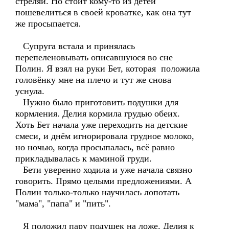
стреляй. Но стоит кому-то из детей
пошевелиться в своей кроватке, как она тут
же просыпается.
Супруга встала и принялась
перепеленовывать описавшуюся во сне
Полин. Я взял на руки Бет, которая положила
головёнку мне на плечо и тут же снова
уснула.
Нужно было приготовить подушки для
кормления. Делия кормила грудью обеих.
Хоть Бет начала уже переходить на детские
смеси, и днём игнорировала грудное молоко,
но ночью, когда просыпалась, всё равно
прикладывалась к маминой груди.
Бети уверенно ходила и уже начала связно
говорить. Прямо целыми предложениями. А
Полин только-только научилась лопотать
"мама", "папа" и "пить".
Я положил пару подушек на ложе. Делия к