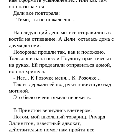
нам оформить усыновление... Или как там
оно называется.
Дели всё повторяла:
- Тими, ты не пожалеешь...
На следующий день мы все отправились в
костёл на отпевание. А Дели осталась дома с
двумя детьми.
Похороны прошли так, как и положено.
Только я и папа несли Поулину практически
на руках. Ей предлагали отправиться домой,
но она хрипела:
- Нет... К Розочке меня... К Розочке...
Так и держали её под руки повисшую над
могилой.
Это было очень тяжело пережить.
В Принстон вернулись вчетвером.
Потом, мой школьный товарищ, Ричард
Эллингтон, известный адвокат,
действительно помог нам пройти все