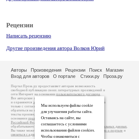
Рецензии
Написать рецензию
Другие произведения автора Волков Юрий
Авторы
Произведения
Рецензии
Поиск
Магазин
Вход для авторов
О портале
Стихи.ру
Проза.ру
Портал Проза.ру предоставляет авторам возможность
свободной публикации своих литературных произведений в
сети Интернет на основании
пользовательского договора
.
Все авторские права на произведения принадлежат авторам
и охраняются
законом
. Перепечатка произведений возможна
Мы используем файлы cookie
только с согласия его автора, к которому вы можете
обратиться на его авторской странице. Ответственность за
для улучшения работы сайта.
тексты произведений авторы несут самостоятельно на
Оставаясь на сайте, вы
основании
правил публикации
и
законодательства
Российской Федерации
. Данные пользователей
соглашаетесь с условиями
обрабатываются на основании
Политики обработки персональных данных
.
использования файлов cookies.
Вы также можете посмотреть более подробную
информацию о портале
и
связаться с администрацией
.
Чтобы ознакомиться с