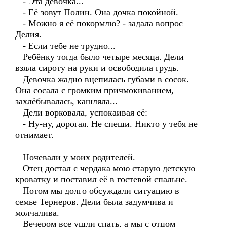
- Эта девочка...
- Её зовут Полин. Она дочка покойной.
- Можно я её покормлю? - задала вопрос
Делия.
- Если тебе не трудно...
Ребёнку тогда было четыре месяца. Дели
взяла сироту на руки и освободила грудь.
Девочка жадно вцепилась губами в сосок.
Она сосала с громким причмокиванием,
захлёбывалась, кашляла...
Дели ворковала, успокаивая её:
- Ну-ну, дорогая. Не спеши. Никто у тебя не
отнимает.
Ночевали у моих родителей.
Отец достал с чердака мою старую детскую
кроватку и поставил её в гостевой спальне.
Потом мы долго обсуждали ситуацию в
семье Тернеров. Дели была задумчива и
молчалива.
Вечером все ушли спать, а мы с отцом