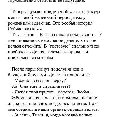
торжественно отметили её полугодие.
Теперь, думаю, придётся объяснить, откуда
взялся такой маленький период между
рождениями девочек. Это особая история.
Сейчас расскажу.
Так... Стоп... Рассказ пока откладывается. У
меня появилось небольшое дельце, которое
нельзя отложить. В "гостевую" спальню тихо
пробралась Делия, залезла на кровать и
прижалась всем телом.
После пары минут поцелуйчиков и
блужданий руками, Деличка попросила:
- Можно я сегодня сверху?
Ха! Она ещё и спрашивает?!
- Любая твоя прихоть, дорогая. Любая...
Жёнушка сняла халат, и в одном лифчике
для кормящих взгромоздилась на меня. Пока
она соединяла наши органы, оправдывалась:
- Знаешь, Тими, я, когда кормлю наших