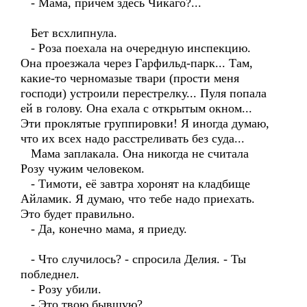
- Мама, причём здесь Чикаго?...
Бет всхлипнула.
- Роза поехала на очередную инспекцию.
Она проезжала через Гарфильд-парк... Там,
какие-то черномазые твари (прости меня
господи) устроили перестрелку... Пуля попала
ей в голову. Она ехала с открытым окном...
Эти проклятые группировки! Я иногда думаю,
что их всех надо расстреливать без суда...
Мама заплакала. Она никогда не считала
Розу чужим человеком.
- Тимоти, её завтра хоронят на кладбище
Айламик. Я думаю, что тебе надо приехать.
Это будет правильно.
- Да, конечно мама, я приеду.
- Что случилось? - спросила Делия. - Ты
побледнел.
- Розу убили.
- Это твою бывшую?