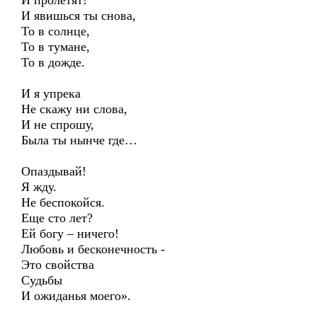
И пролетят!
И явишься ты снова,
То в солнце,
То в тумане,
То в дожде.
И я упрека
Не скажу ни слова,
И не спрошу,
Была ты нынче где…
Опаздывай!
Я жду.
Не беспокойся.
Еще сто лет?
Ей богу – ничего!
Любовь и бесконечность -
Это свойства
Судьбы
И ожиданья моего».