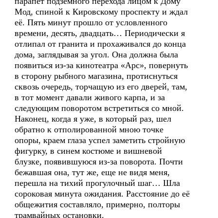
парапет подземного перехода лицом к Дому
Мод, спиной к Кировскому проспекту и ждал
её. Пять минут прошло от условленного
времени, десять, двадцать… Периодически я
отлипал от гранита и прохаживался до конца
дома, заглядывая за угол. Она должна была
появиться из-за кинотеатра «Арс», повернуть
в сторону рыбного магазина, протиснуться
сквозь очередь, торчащую из его дверей, там,
в тот момент давали живого карпа, и за
следующим поворотом встретиться со мной.
Наконец, когда я уже, в который раз, шел
обратно к отполированной мною точке
опоры, краем глаза успел заметить стройную
фигурку, в синем костюме и вишневой
блузке, появившуюся из-за поворота. Почти
бежавшая она, тут же, еще не видя меня,
перешла на тихий прогулочный шаг… Шла
сороковая минута ожидания. Расстояние до её
общежития составляло, примерно, полторы
трамвайных остановки.