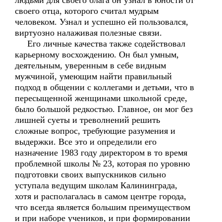
людьми для своего блага он узнал в юности от
своего отца, которого считал мудрым
человеком. Узнал и успешно ей пользовался,
виртуозно налаживая полезные связи.
Его личные качества также содействовал
карьерному восхождению. Он был умным,
деятельным, уверенным в себе видным
мужчиной, умеющим найти правильный
подход в общении с коллегами и детьми, что в
пересыщенной женщинами школьной среде,
было большой редкостью. Главное, он мог без
лишней суеты и треволнений решить
сложные вопрос, требующие разумения и
выдержки. Все это и определили его
назначение 1983 году директором в то время
проблемной школы № 23, которая по уровню
подготовки своих выпускников сильно
уступала ведущим школам Калининграда,
хотя и располагалась в самом центре города,
что всегда является большим преимуществом
и при наборе учеников, и при формировании