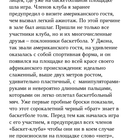
лицея, где уже на баскетбольной площадке
шла игра. Членов клуба я заранее
предупредил о визите американского гостя,
чем вызвал легкий ажиотаж. По этой причине
в зале был аншлаг. Пришли не только все
участники клуба, но и их многочисленные
друзья – поклонники баскетбола. У Джона,
так звали американского гостя, на удивление
оказалась с собой спортивная форма, и он
появился на площадке во всей красе своего
африканского происхождения: идеально
слаженный, выше двух метров ростом,
удивительно пластичный, с манипуляторами-
руками и невероятно длинными пальцами,
которыми он легко оплетал баскетбольный
мяч. Уже первые пробные броски показали,
что этот сорокалетний черный «брат» знает в
баскетболе толк. Перед тем как началась игра
с его участием, я предупредил всех членов
«Баскет-клуба» чтобы они ни в коем случае
не произносили на площадке слово «негр»,