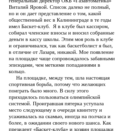
генеральный директор ОКБ «Газавтоматика»
Виталий Яровой. Список далеко не полный,
но и он дает представление о том, какой
общественный вес в Калининграде в те годы
имел Баскет-клуб. Я в клубе был кассиром,
собирал членские взносы и вносил собранные
деньги в кассу школы. Этим моя роль в клубе
и ограничивался, так как баскетболист я был,
в отличие от Лазаря, никакой. Мое появление
на площадке чаще сопровождалось забавными
эпизодами, чем меткими попаданиями в
кольцо.
На площадке, между тем, шла настоящая
спортивная борьба, потому что желающих
поиграть было много. В силу этого
приходилось пользоваться олимпийской
системой. Проигравшая пятерка уступала
место следующему в очереди квинтету и
усаживалась на скамью, иногда на полчаса и
более, в ожидании своего нового шанса. Как
президент «Баскет-клуба» и хозяин площадки