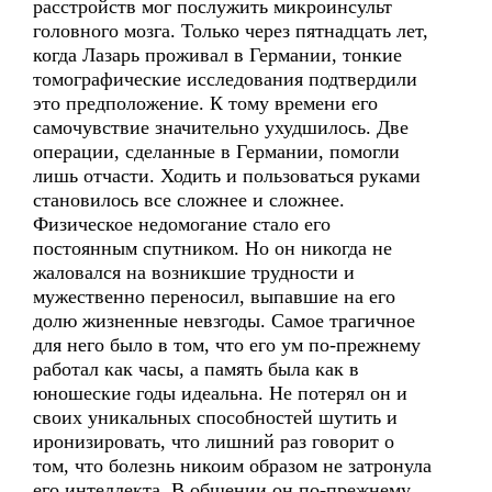
расстройств мог послужить микроинсульт
головного мозга. Только через пятнадцать лет,
когда Лазарь проживал в Германии, тонкие
томографические исследования подтвердили
это предположение. К тому времени его
самочувствие значительно ухудшилось. Две
операции, сделанные в Германии, помогли
лишь отчасти. Ходить и пользоваться руками
становилось все сложнее и сложнее.
Физическое недомогание стало его
постоянным спутником. Но он никогда не
жаловался на возникшие трудности и
мужественно переносил, выпавшие на его
долю жизненные невзгоды. Самое трагичное
для него было в том, что его ум по-прежнему
работал как часы, а память была как в
юношеские годы идеальна. Не потерял он и
своих уникальных способностей шутить и
иронизировать, что лишний раз говорит о
том, что болезнь никоим образом не затронула
его интеллекта. В общении он по-прежнему