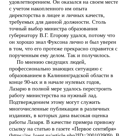
удовлетворением. Он оказался на своем месте
с учетом накопленного им опыта
директорства в лицее и личных качеств,
требуемых для данной должности. Столь
точный выбор министра образования
губернатору В.Г. Егорову удался, потому что
он хорошо знал Фуксона лично и был уверен
в том, что его протеже прекрасно справится с
порученным ему делом. Так и получилось.
По мнению сведущих людей,
профессионально знающих ситуацию с
образованием в Калининградской области в
конце 90-ых и в начале нулевых годов,
Лазарю в полной мере удалось перестроить
работу министерства на нужный лад.
Подтверждением этому могут служить
многочисленные публикации в различных
изданиях, в которых дана высокая оценка
работы Лазаря. В качестве примера привожу
ссылку на статью в газете «Первое сентября»
(https://ps.1sept.ru/article.php?ID=200103909). В