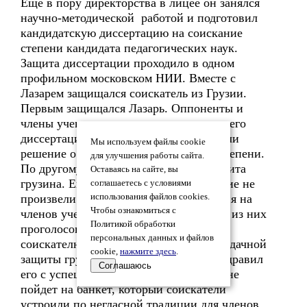
Еще в пору директорства в лицее он занялся
научно-методической работой и подготовил
кандидатскую диссертацию на соискание
степени кандидата педагогических наук.
Защита диссертации проходило в одном
профильном московском НИИ. Вместе с
Лазарем защищался соискатель из Грузии.
Первым защищался Лазарь. Оппоненты и
члены ученого совета высоко оценили его
диссертацию и единогласно поддержали
Мы используем файлы cookie
решение о присуждении ему ученой степени.
для улучшения работы сайта.
По другому сценарию развивалась защита
Оставаясь на сайте, вы
грузина. Его диссертация и выступление не
соглашаетесь с условиями
произвели положительного впечатления на
использования файлов cookies.
Чтобы ознакомиться с
членов ученого совета, и большинство из них
Политикой обработки
проголосовало против присуждения
персональных данных и файлов
соискателю ученой степени. После неудачной
cookie,
нажмите здесь
.
защиты грузин подошел к Лазарю, поздравил
Соглашаюсь
его с успешной защитой и сказал, что не
пойдет на банкет, который соискатели
устроили по негласной традиции для членов